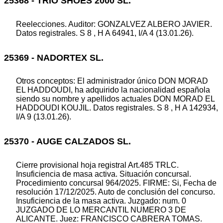
25368 - TRIO SHOES 2000 SL.
Reelecciones. Auditor: GONZALVEZ ALBERO JAVIER.
Datos registrales. S 8 , H A 64941, I/A 4 (13.01.26).
25369 - NADORTEX SL.
Otros conceptos: El administrador único DON MORAD
EL HADDOUDI, ha adquirido la nacionalidad española
siendo su nombre y apellidos actuales DON MORAD EL
HADDOUDI KOUJIL. Datos registrales. S 8 , H A 142934,
I/A 9 (13.01.26).
25370 - AUGE CALZADOS SL.
Cierre provisional hoja registral Art.485 TRLC.
Insuficiencia de masa activa. Situación concursal.
Procedimiento concursal 964/2025. FIRME: Si, Fecha de
resolución 17/12/2025. Auto de conclusión del concurso.
Insuficiencia de la masa activa. Juzgado: num. 0
JUZGADO DE LO MERCANTIL NUMERO 3 DE
ALICANTE. Juez: FRANCISCO CABRERA TOMAS.