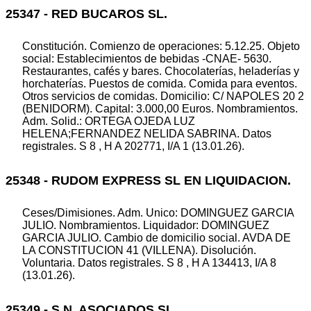
25347 - RED BUCAROS SL.
Constitución. Comienzo de operaciones: 5.12.25. Objeto
social: Establecimientos de bebidas -CNAE- 5630.
Restaurantes, cafés y bares. Chocolaterías, heladerías y
horchaterías. Puestos de comida. Comida para eventos.
Otros servicios de comidas. Domicilio: C/ NAPOLES 20 2
(BENIDORM). Capital: 3.000,00 Euros. Nombramientos.
Adm. Solid.: ORTEGA OJEDA LUZ
HELENA;FERNANDEZ NELIDA SABRINA. Datos
registrales. S 8 , H A 202771, I/A 1 (13.01.26).
25348 - RUDOM EXPRESS SL EN LIQUIDACION.
Ceses/Dimisiones. Adm. Unico: DOMINGUEZ GARCIA
JULIO. Nombramientos. Liquidador: DOMINGUEZ
GARCIA JULIO. Cambio de domicilio social. AVDA DE
LA CONSTITUCION 41 (VILLENA). Disolución.
Voluntaria. Datos registrales. S 8 , H A 134413, I/A 8
(13.01.26).
25349 - S.N. ASOCIADOS SL.