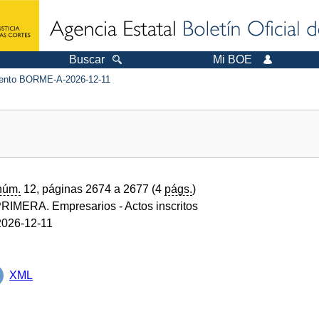
Buscar
Mi BOE
nto BORME-A-2026-12-11
núm.
12, páginas 2674 a 2677 (4
págs.
)
RIMERA. Empresarios
- Actos inscritos
026-12-11
XML