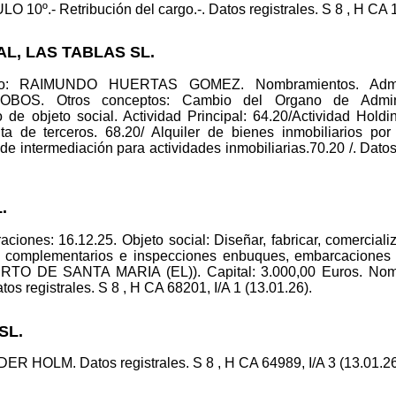
O 10º.- Retribución del cargo.-. Datos registrales. S 8 , H CA 1
AL, LAS TABLAS SL.
nico: RAIMUNDO HUERTAS GOMEZ. Nombramientos. Ad
. Otros conceptos: Cambio del Organo de Administr
 de objeto social. Actividad Principal: 64.20/Actividad Holdin
nta de terceros. 68.20/ Alquiler de bienes inmobiliarios po
 de intermediación para actividades inmobiliarias.70.20 /. Datos
.
ciones: 16.12.25. Objeto social: Diseñar, fabricar, comerciali
s complementarios e inspecciones enbuques, embarcaciones y a
O DE SANTA MARIA (EL)). Capital: 3.000,00 Euros. Nom
gistrales. S 8 , H CA 68201, I/A 1 (13.01.26).
SL.
R HOLM. Datos registrales. S 8 , H CA 64989, I/A 3 (13.01.26