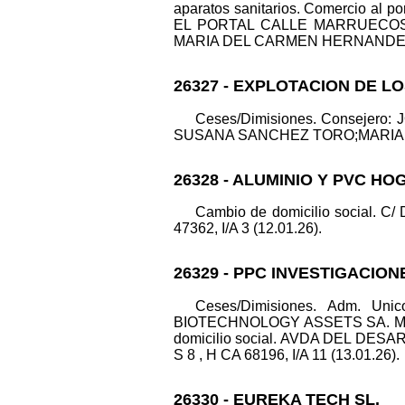
aparatos sanitarios. Comercio al po
EL PORTAL CALLE MARRUECOS 6, 
MARIA DEL CARMEN HERNANDEZ PEÑA.
26327 - EXPLOTACION DE L
Ceses/Dimisiones. Consejer
SUSANA SANCHEZ TORO;MARIA TERE
26328 - ALUMINIO Y PVC HO
Cambio de domicilio social. 
47362, I/A 3 (12.01.26).
26329 - PPC INVESTIGACIO
Ceses/Dimisiones. Adm. Un
BIOTECHNOLOGY ASSETS SA. Modi
domicilio social. AVDA DEL DE
S 8 , H CA 68196, I/A 11 (13.01.26).
26330 - EUREKA TECH SL.