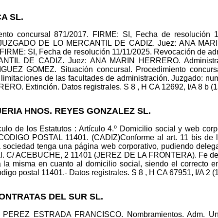
A SL.
iento concursal 871/2017. FIRME: SI, Fecha de resolución 1
. 1 JUZGADO DE LO MERCANTIL DE CADIZ. Juez: ANA MARIN
FIRME: SI, Fecha de resolución 11/11/2025. Revocación de ad
IL DE CADIZ. Juez: ANA MARIN HERRERO. Administrador
UEZ GOMEZ. Situación concursal. Procedimiento concursa
s limitaciones de las facultades de administración. Juzga
 Extinción. Datos registrales. S 8 , H CA 12692, I/A 8 b (1
JERIA HNOS. REYES GONZALEZ SL.
culo de los Estatutos : Artículo 4.º Domicilio social y web corpo
O POSTAL 11401. (CADIZ)Conforme al art. 11 bis de la L
 sociedad tenga una página web corporativo, pudiendo delega
ial. C/ ACEBUCHE, 2 11401 (JEREZ DE LA FRONTERA). Fe de err
ca la misma en cuanto al domicilio social, siendo el correcto e
go postal 11401.- Datos registrales. S 8 , H CA 67951, I/A 2 (1
CONTRATAS DEL SUR SL.
ico: PEREZ ESTRADA FRANCISCO. Nombramientos. Adm.