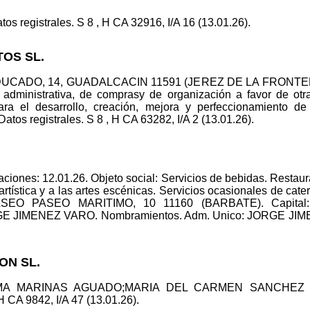
tos registrales. S 8 , H CA 32916, I/A 16 (13.01.26).
TOS SL.
C/ DUCADO, 14, GUADALCACIN 11591 (JEREZ DE LA FRONTERA).
 administrativa, de comprasy de organización a favor de otr
 para el desarrollo, creación, mejora y perfeccionamiento de
Datos registrales. S 8 , H CA 63282, I/A 2 (13.01.26).
ciones: 12.01.26. Objeto social: Servicios de bebidas. Restaur
rtística y a las artes escénicas. Servicios ocasionales de cater
 PASEO PASEO MARITIMO, 10 11160 (BARBATE). Capital: 
RGE JIMENEZ VARO. Nombramientos. Adm. Unico: JORGE JIMEN
ON SL.
: GEMA MARINAS AGUADO;MARIA DEL CARMEN SANCHEZ
H CA 9842, I/A 47 (13.01.26).