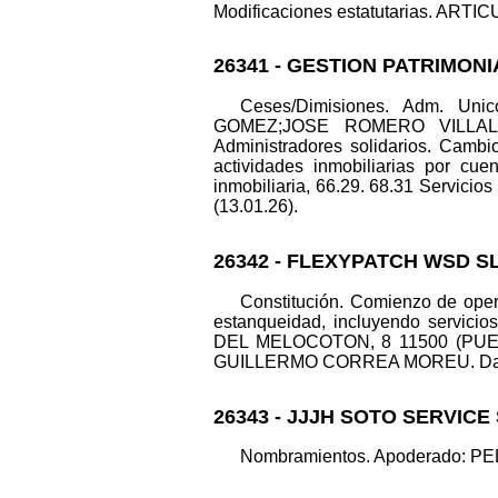
Modificaciones estatutarias. ARTICUL
26341 - GESTION PATRIMONI
Ceses/Dimisiones. Adm. U
GOMEZ;JOSE ROMERO VILLALOBOS
Administradores solidarios. Cambio
actividades inmobiliarias por cue
inmobiliaria, 66.29. 68.31 Servicios
(13.01.26).
26342 - FLEXYPATCH WSD SL
Constitución. Comienzo de opera
estanqueidad, incluyendo servicio
DEL MELOCOTON, 8 11500 (PUERT
GUILLERMO CORREA MOREU. Datos re
26343 - JJJH SOTO SERVICE 
Nombramientos. Apoderado: PEDE