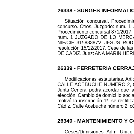
26338 - SURGES INFORMATIC
Situación concursal. Procedim
concurso. Otros. Juzgado: num
Procedimiento concursal 871/2017. 
num. 1 JUZGADO DE LO MERCANT
NIF/CIF 31583387V. JESUS RODIG
resolución 15/12/2017. Cese de la
DE CADIZ. Juez: ANA MARIN HERRERO.
26339 - FERRETERIA CERRA
Modificaciones estatutarias. Artí
CALLE ACEBUCHE NUMERO 2, CODIG
Junta General podrá acordar que la
elección. Cambio de domicilio soc
motivó la inscripción 1ª, se rectifi
Cádiz, Calle Acebuche número 2, códi
26340 - MANTENIMIENTO Y 
Ceses/Dimisiones. Adm. Un