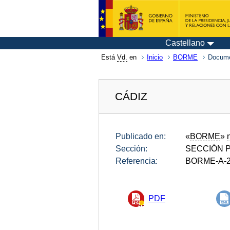
Castellano
Está
Vd.
en
Inicio
BORME
Docume
CÁDIZ
Publicado en:
«
BORME
»
Sección:
SECCIÓN P
Referencia:
BORME-A-2
PDF