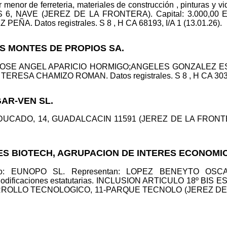
r menor de ferreteria, materiales de construcción , pinturas y
NAVE (JEREZ DE LA FRONTERA). Capital: 3.000,00 Eur
 Datos registrales. S 8 , H CA 68193, I/A 1 (13.01.26).
OS MONTES DE PROPIOS SA.
o: JOSE ANGEL APARICIO HORMIGO;ANGELES GONZALEZ ESL
SA CHAMIZO ROMAN. Datos registrales. S 8 , H CA 3032, I
GAR-VEN SL.
C/ DUCADO, 14, GUADALCACIN 11591 (JEREZ DE LA FRONTERA
NES BIOTECH, AGRUPACION DE INTERES ECONOMI
ico: EUNOPO SL. Representan: LOPEZ BENEYTO OSCAR
ficaciones estatutarias. INCLUSION ARTICULO 18º BIS E
SARROLLO TECNOLOGICO, 11-PARQUE TECNOLO (JEREZ DE LA