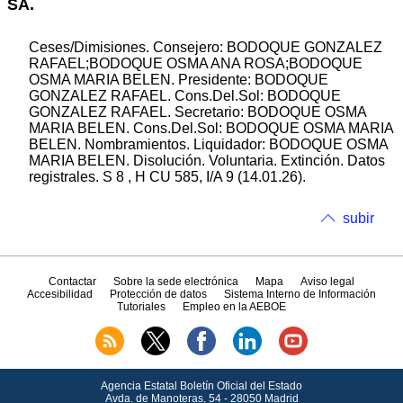
SA.
Ceses/Dimisiones. Consejero: BODOQUE GONZALEZ
RAFAEL;BODOQUE OSMA ANA ROSA;BODOQUE
OSMA MARIA BELEN. Presidente: BODOQUE
GONZALEZ RAFAEL. Cons.Del.Sol: BODOQUE
GONZALEZ RAFAEL. Secretario: BODOQUE OSMA
MARIA BELEN. Cons.Del.Sol: BODOQUE OSMA MARIA
BELEN. Nombramientos. Liquidador: BODOQUE OSMA
MARIA BELEN. Disolución. Voluntaria. Extinción. Datos
registrales. S 8 , H CU 585, I/A 9 (14.01.26).
subir
Contactar
Sobre la sede electrónica
Mapa
Aviso legal
Accesibilidad
Protección de datos
Sistema Interno de Información
Tutoriales
Empleo en la AEBOE
Agencia Estatal Boletín Oficial del Estado
Avda.
de Manoteras, 54 - 28050 Madrid