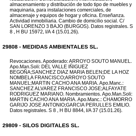
almacenamiento y distribución de todo tipo de muebles y
maquinaria, para instalaciones comerciales, de
almacenaje y equipos de hogar y oficina. Enseñanza.
Actividad inmobiliaria. Cambio de domicilio social. C/
SAN LORENZO 3 BAJO (BURGOS). Datos registrales. S
8 , H BU 15972, I/A 4 (15.01.26).
29808 - MEDIDAS AMBIENTALES SL.
Revocaciones. Apoderado: ARROYO SOUTO MANUEL.
Apo.Man.Soli: DEL VALLE IÑIGUEZ
BEGOÑA;SANCHEZ DIAZ MARIA BELEN;DE LA HOZ
NOMBELA FRANCISCO;ARROYO SOUTO
MANUEL;MARTIN CACHO ANA MARIA. Apo.Manc.:
SANCHEZ ALVAREZ FRANCISCO JOSE;ALFAYATE
RODRIGUEZ MARIANO. Nombramientos. Apo.Man.Soli:
MARTIN CACHO ANA MARIA. Apo.Manc.: CHAMORRO
GARIJO JOSE ANTONIO;GARCIA PERULLES EMILIO.
Datos registrales. S 8 , H BU 8844, I/A 37 (15.01.26).
29809 - SILOS DIGITALES SL.