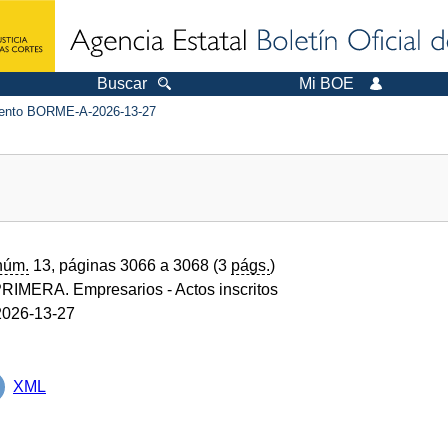
Buscar
Mi BOE
nto BORME-A-2026-13-27
núm.
13, páginas 3066 a 3068 (3
págs.
)
RIMERA. Empresarios
- Actos inscritos
026-13-27
XML