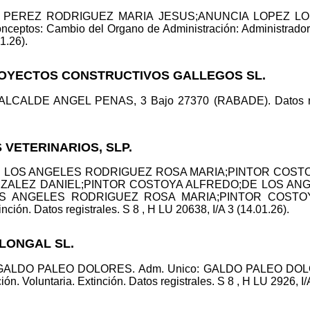
id.: PEREZ RODRIGUEZ MARIA JESUS;ANUNCIA LOPEZ LOPE
ptos: Cambio del Organo de Administración: Administrador ú
01.26).
ROYECTOS CONSTRUCTIVOS GALLEGOS SL.
/ ALCALDE ANGEL PENAS, 3 Bajo 27370 (RABADE). Datos regi
S VETERINARIOS, SLP.
li: DE LOS ANGELES RODRIGUEZ ROSA MARIA;PINTOR CO
GONZALEZ DANIEL;PINTOR COSTOYA ALFREDO;DE LOS A
DE LOS ANGELES RODRIGUEZ ROSA MARIA;PINTOR COS
nción. Datos registrales. S 8 , H LU 20638, I/A 3 (14.01.26).
ALONGAL SL.
r: GALDO PALEO DOLORES. Adm. Unico: GALDO PALEO DOLO
oluntaria. Extinción. Datos registrales. S 8 , H LU 2926, I/A