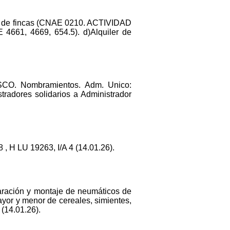
oce de fincas (CNAE 0210. ACTIVIDAD
661, 4669, 654.5). d)Alquiler de
O. Nombramientos. Adm. Unico:
dores solidarios a Administrador
 H LU 19263, I/A 4 (14.01.26).
paración y montaje de neumáticos de
mayor y menor de cereales, simientes,
 (14.01.26).