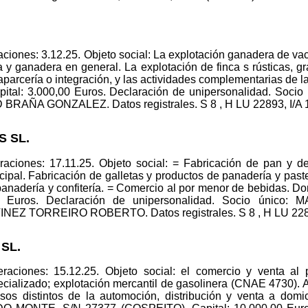
ciones: 3.12.25. Objeto social: La explotación ganadera de va
 y ganadera en general. La explotación de finca s rústicas, g
aparcería o integración, y las actividades complementarias 
ital: 3.000,00 Euros. Declaración de unipersonalidad. So
BRAÑA GONZALEZ. Datos registrales. S 8 , H LU 22893, I/A 1 
S SL.
aciones: 17.11.25. Objeto social: = Fabricación de pan y d
ipal. Fabricación de galletas y productos de panadería y past
 panadería y confitería. = Comercio al por menor de bebidas.
00 Euros. Declaración de unipersonalidad. Socio úni
NEZ TORREIRO ROBERTO. Datos registrales. S 8 , H LU 22895,
SL.
raciones: 15.12.25. Objeto social: el comercio y venta al
cializado; explotación mercantil de gasolinera (CNAE 4730). 
os distintos de la automoción, distribución y venta a domici