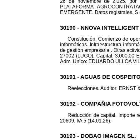
26 de noviembre de 2.025, por
PLATAFORMA AGROCONTRATACI
EMERGENTE. Datos registrales. S 8 
30190 - NNOVA INTELLIGEN
Constitución. Comienzo de opera
informáticas. Infraestructura inform
de gestión empresarial. Otras activ
27002 (LUGO). Capital: 3.000,00 
Adm. Unico: EDUARDO ULLOA VILLAR.
30191 - AGUAS DE COSPEITO
Reelecciones. Auditor: ERNST & 
30192 - COMPAÑIA FOTOVOL
Reducción de capital. Importe r
20609, I/A 5 (14.01.26).
30193 - DOBAO IMAGEN SL.