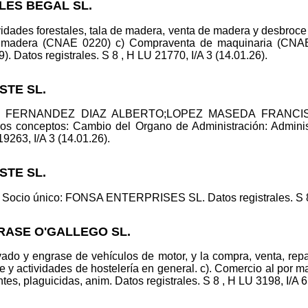
ALES BEGAL SL.
ividades forestales, tala de madera, venta de madera y desbr
 madera (CNAE 0220) c) Compraventa de maquinaria (CNAE 4
 Datos registrales. S 8 , H LU 21770, I/A 3 (14.01.26).
STE SL.
lid.: FERNANDEZ DIAZ ALBERTO;LOPEZ MASEDA FRANCISC
nceptos: Cambio del Organo de Administración: Administra
19263, I/A 3 (14.01.26).
STE SL.
 Socio único: FONSA ENTERPRISES SL. Datos registrales. S 8 ,
RASE O'GALLEGO SL.
vado y engrase de vehículos de motor, y la compra, venta, re
te y actividades de hostelería en general. c). Comercio al por 
ntes, plaguicidas, anim. Datos registrales. S 8 , H LU 3198, I/A 6