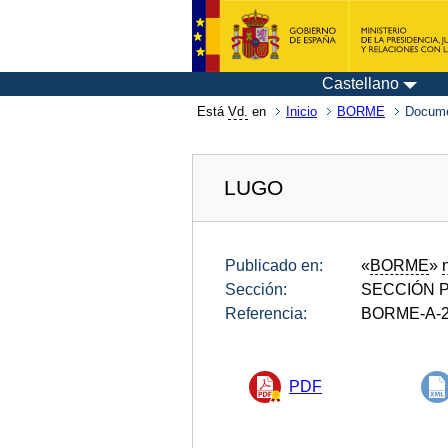
Castellano
Está
Vd.
en
Inicio
BORME
Docume
LUGO
Publicado en:
«
BORME
»
Sección:
SECCIÓN P
Referencia:
BORME-A-2
PDF