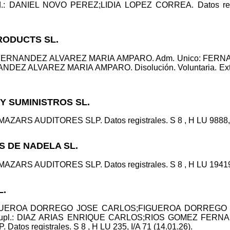
id.: DANIEL NOVO PEREZ;LIDIA LOPEZ CORREA. Datos regis
PRODUCTS SL.
or: FERNANDEZ ALVAREZ MARIA AMPARO. Adm. Unico: FE
NDEZ ALVAREZ MARIA AMPARO. Disolución. Voluntaria. Extinci
 Y SUMINISTROS SL.
MAZARS AUDITORES SLP. Datos registrales. S 8 , H LU 9888, I
S DE NADELA SL.
MAZARS AUDITORES SLP. Datos registrales. S 8 , H LU 19419, 
L.
r: FIGUEROA DORREGO JOSE CARLOS;FIGUEROA DORREG
pl.: DIAZ ARIAS ENRIQUE CARLOS;RIOS GOMEZ FERNANDO
s registrales. S 8 , H LU 235, I/A 71 (14.01.26).