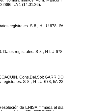
. Nombramientos. Adm. Mancom.:
96, I/A 1 (14.01.26).
egistrales. S 8 , H LU 678, I/A
os registrales. S 8 , H LU 678,
 JOAQUIN. Cons.Del.Sol: GARRIDO
istrales. S 8 , H LU 678, I/A 23
Resolución de ENISA, firmada el día