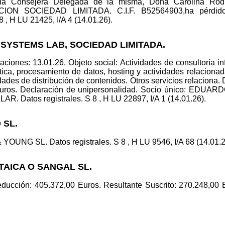
 la Consejera Delegada de la misma, Doña Carolina Rod
ON SOCIEDAD LIMITADA. C.I.F. B52564903,ha pérd
, H LU 21425, I/A 4 (14.01.26).
T SYSTEMS LAB, SOCIEDAD LIMITADA.
ciones: 13.01.26. Objeto social: Actividades de consultoría in
ática, procesamiento de datos, hosting y actividades relacionad
idades de distribución de contenidos. Otros servicios relacion
Euros. Declaración de unipersonalidad. Socio único: EDUA
 Datos registrales. S 8 , H LU 22897, I/A 1 (14.01.26).
 SL.
YOUNG SL. Datos registrales. S 8 , H LU 9546, I/A 68 (14.01.2
TAICA O SANGAL SL.
educción: 405.372,00 Euros. Resultante Suscrito: 270.248,00 E