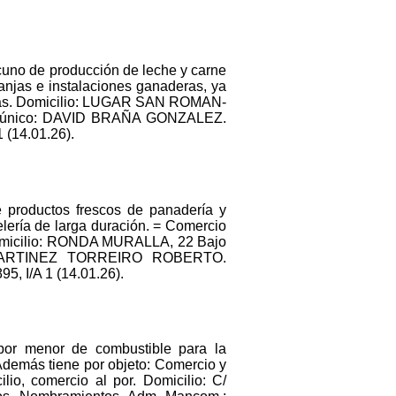
cuno de producción de leche y carne
ranjas e instalaciones ganaderas, ya
de las. Domicilio: LUGAR SAN ROMAN-
cio único: DAVID BRAÑA GONZALEZ.
(14.01.26).
e productos frescos de panadería y
elería de larga duración. = Comercio
 Domicilio: RONDA MURALLA, 22 Bajo
co: MARTINEZ TORREIRO ROBERTO.
 I/A 1 (14.01.26).
 por menor de combustible para la
Además tiene por objeto: Comercio y
lio, comercio al por. Domicilio: C/