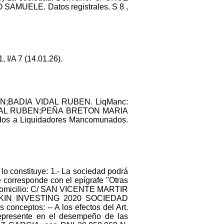
SAMUELE. Datos registrales. S 8 ,
/A 7 (14.01.26).
;BADIA VIDAL RUBEN. LiqManc:
IDAL RUBEN;PEÑA BRETON MARIA
dos a Liquidadores Mancomunados.
lo constituye: 1.- La sociedad podrá
se corresponde con el epígrafe "Otras
2. Domicilio: C/ SAN VICENTE MARTIR
QUICKIN INVESTING 2020 SOCIEDAD
ceptos: -- A los efectos del Art.
epresente en el desempeño de las