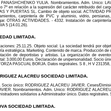
o: PANASHCHENKO YULIA. Nombramientos. Adm. Unico: LA
ulo 7º en relación a la supresión del carácter retribuido del c
PUERTAS SL. Cambio de objeto social. ACTIVIDAD PRINCI
mientos, carpintería de PVC y aluminio, vidrio, persianas
ar. OTRAS ACTIVIDADES. - 4332. Instalación de carpintería. 
I/A 5 (14.01.26).
IEDAD LIMITADA.
ciones: 25.11.25. Objeto social: La sociedad tendrá por objet
ría estratégica. Marketing. Contenido de marca. Producción de 
ntación de deportistas y artistas. La organización de eve
l: 3.000,00 Euros. Declaración de unipersonalidad. Socio
RZA PASCUAL BORJA. Datos registrales. S 8 , H V 231358, I/
DRIGUEZ ALACREU SOCIEDAD LIMITADA.
ad. Socio único: RODRIGUEZ ALACREU JAVIER. Ceses/Dimis
ER. Nombramientos. Adm. Unico: RODRIGUEZ ALACREU JA
stradores solidarios a Administrador único. Datos registrales. S
VA SOCIEDAD LIMITADA.