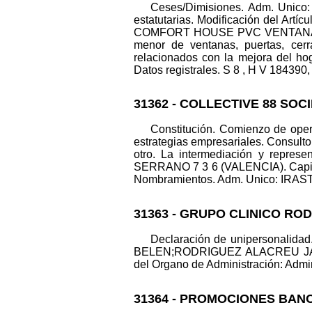
Ceses/Dimisiones. Adm. Unic
estatutarias. Modificación del Artíc
COMFORT HOUSE PVC VENTANAS Y 
menor de ventanas, puertas, cerra
relacionados con la mejora del hog
Datos registrales. S 8 , H V 184390, 
31362 - COLLECTIVE 88 SOC
Constitución. Comienzo de opera
estrategias empresariales. Consulto
otro. La intermediación y represe
SERRANO 7 3 6 (VALENCIA). Capita
Nombramientos. Adm. Unico: IRASTO
31363 - GRUPO CLINICO RO
Declaración de unipersonalid
BELEN;RODRIGUEZ ALACREU JAVI
del Organo de Administración: Admini
31364 - PROMOCIONES BANO