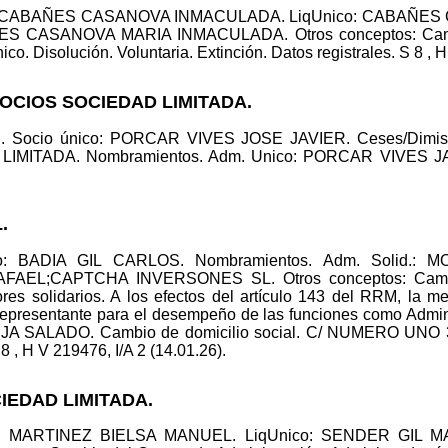
ico: CABAÑES CASANOVA INMACULADA. LiqUnico: CABAÑ
ES CASANOVA MARIA INMACULADA. Otros conceptos: Cambi
co. Disolución. Voluntaria. Extinción. Datos registrales. S 8 , H
GOCIOS SOCIEDAD LIMITADA.
ad. Socio único: PORCAR VIVES JOSE JAVIER. Ceses/Dimis
TADA. Nombramientos. Adm. Unico: PORCAR VIVES JAVIER
.
ico: BADIA GIL CARLOS. Nombramientos. Adm. Solid
L;CAPTCHA INVERSONES SL. Otros conceptos: Cambio 
ores solidarios. A los efectos del artículo 143 del RRM, 
 representante para el desempeño de las funciones como Admini
JA SALADO. Cambio de domicilio social. C/ NUMERO U
 , H V 219476, I/A 2 (14.01.26).
CIEDAD LIMITADA.
co: MARTINEZ BIELSA MANUEL. LiqUnico: SENDER GIL MA