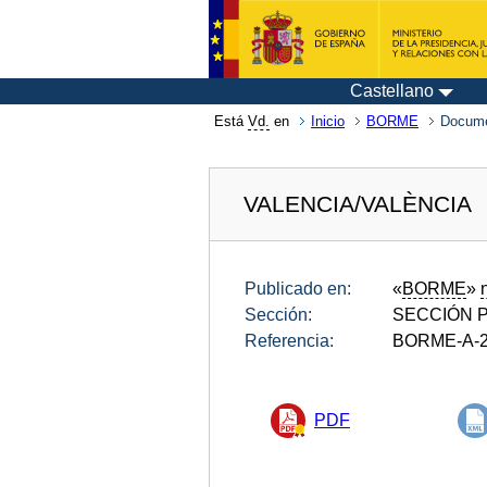
Castellano
Está
Vd.
en
Inicio
BORME
Docume
VALENCIA/VALÈNCIA
Publicado en:
«
BORME
»
Sección:
SECCIÓN P
Referencia:
BORME-A-2
PDF