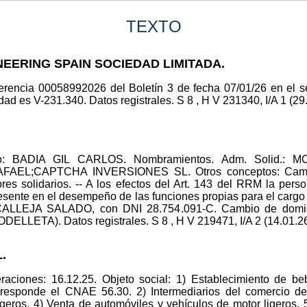
TEXTO
INEERING SPAIN SOCIEDAD LIMITADA.
eferencia 00058992026 del Boletín 3 de fecha 07/01/26 en el s
ad es V-231.340. Datos registrales. S 8 , H V 231340, I/A 1 (29
ico: BADIA GIL CARLOS. Nombramientos. Adm. Solid
L;CAPTCHA INVERSIONES SL. Otros conceptos: Cambio 
ores solidarios. -- A los efectos del Art. 143 del RRM la pe
ente en el desempeño de las funciones propias para el car
ALLEJA SALADO, con DNI 28.754.091-C. Cambio de domic
TA). Datos registrales. S 8 , H V 219471, I/A 2 (14.01.26
.
aciones: 16.12.25. Objeto social: 1) Establecimiento de bebi
orresponde el CNAE 56.30. 2) Intermediarios del comercio de
igeros. 4) Venta de automóviles y vehículos de motor ligeros.