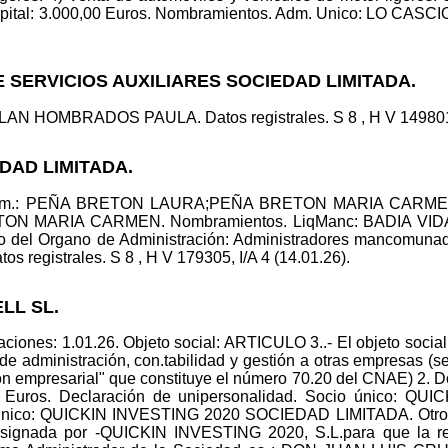
l: 3.000,00 Euros. Nombramientos. Adm. Unico: LO CASCIO 
E SERVICIOS AUXILIARES SOCIEDAD LIMITADA.
AN HOMBRADOS PAULA. Datos registrales. S 8 , H V 149801, I
DAD LIMITADA.
ncom.: PEÑA BRETON LAURA;PEÑA BRETON MARIA CARMEN
ON MARIA CARMEN. Nombramientos. LiqManc: BADIA V
 del Organo de Administración: Administradores mancomuna
tos registrales. S 8 , H V 179305, I/A 4 (14.01.26).
LL SL.
iones: 1.01.26. Objeto social: ARTICULO 3..- El objeto social 
s de administración, con.tabilidad y gestión a otras empresas (
tión empresarial" que constituye el número 70.20 del CNAE) 
00 Euros. Declaración de unipersonalidad. Socio único: 
ico: QUICKIN INVESTING 2020 SOCIEDAD LIMITADA. Otros con
esignada por -QUICKIN INVESTING 2020, S.L.para que la r