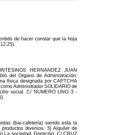
entido de hacer constar que la hoja
.12.25).
.: MONTESINOS HERNANDEZ JUAN
del Organo de Administración:
rsona física designada por CAPTCHA
go como Administrador SOLIDARIO de
ilio social. C/ NUMERO UNO 3 -
).
das (bar-cafetería) siendo esta la
 productos diversos. 3) Alquiler de
 5) La sociedad. Domicilio: C/ CRUZ