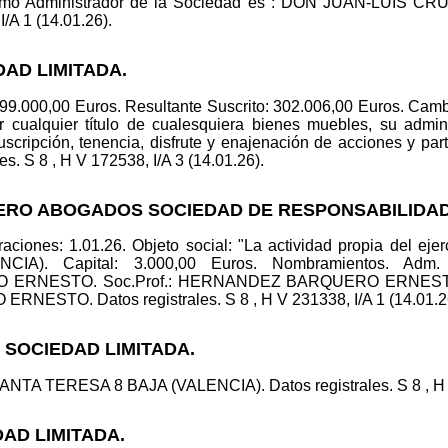
 como Administrador de la Sociedad es : DON JUAN-LUIS CR
I/A 1 (14.01.26).
DAD LIMITADA.
299.000,00 Euros. Resultante Suscrito: 302.006,00 Euros. Cambi
or cualquier título de cualesquiera bienes muebles, su admini
uscripción, tenencia, disfrute y enajenación de acciones y pa
es. S 8 , H V 172538, I/A 3 (14.01.26).
ERO ABOGADOS SOCIEDAD DE RESPONSABILIDAD
ciones: 1.01.26. Objeto social: "La actividad propia del ejer
A). Capital: 3.000,00 Euros. Nombramientos. Ad
 ERNESTO. Soc.Prof.: HERNANDEZ BARQUERO ERNE
TO. Datos registrales. S 8 , H V 231338, I/A 1 (14.01.2
N SOCIEDAD LIMITADA.
SANTA TERESA 8 BAJA (VALENCIA). Datos registrales. S 8 , H V
DAD LIMITADA.