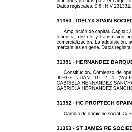
funciones propias para el cargo
Datos registrales. S 8 , H V 231332, 
31350 - IDELYX SPAIN SOCIE
Ampliación de capital. Capital: 
tenencia, disfrute y transmisión p
comercialización. La adquisición, s
mercantiles en gene. Datos registral
31351 - HERNANDEZ BARQU
Constitución. Comienzo de opera
JORGE JUAN 10 2 4 (VALENCI
GABRIELA;HERNANDEZ SANCHO
GABRIELA;HERNANDEZ SANCHO ERNES
31352 - HC PROPTECH SPAI
Cambio de domicilio social. C/ 
31353 - ST JAMES RE SOCIE