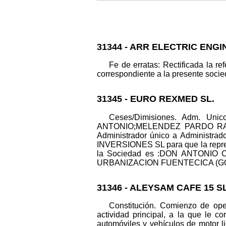
31344 - ARR ELECTRIC ENG
Fe de erratas: Rectificada la r
correspondiente a la presente socied
31345 - EURO REXMED SL.
Ceses/Dimisiones. Adm. Un
ANTONIO;MELENDEZ PARDO RAFAE
Administrador único a Administrad
INVERSIONES SL para que la repres
la Sociedad es :DON ANTONIO C
URBANIZACION FUENTECICA (GODELLE
31346 - ALEYSAM CAFE 15 SL
Constitución. Comienzo de oper
actividad principal, a la que le c
automóviles y vehículos de motor l