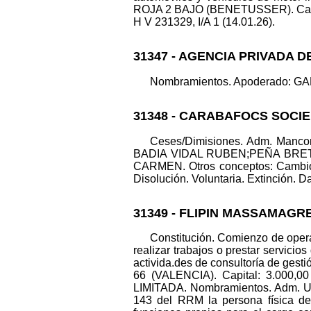
ROJA 2 BAJO (BENETUSSER). Capita
H V 231329, I/A 1 (14.01.26).
31347 - AGENCIA PRIVADA D
Nombramientos. Apoderado: GAL
31348 - CARABAFOCS SOCIE
Ceses/Dimisiones. Adm. Ma
BADIA VIDAL RUBEN;PEÑA BRET
CARMEN. Otros conceptos: Cambio
Disolución. Voluntaria. Extinción. Da
31349 - FLIPIN MASSAMAGRE
Constitución. Comienzo de operac
realizar trabajos o prestar servicio
activida.des de consultoría de ges
66 (VALENCIA). Capital: 3.000,
LIMITADA. Nombramientos. Adm. Un
143 del RRM la persona física d