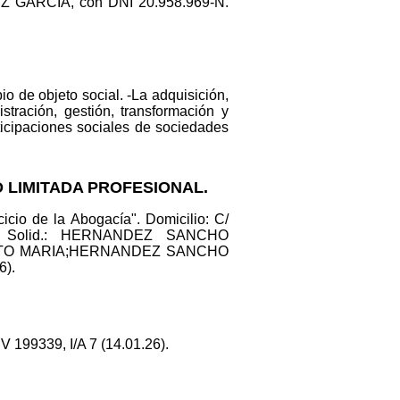
UZ GARCIA, con DNI 20.958.969-N.
o de objeto social. -La adquisición,
stración, gestión, transformación y
rticipaciones sociales de sociedades
 LIMITADA PROFESIONAL.
cicio de la Abogacía". Domicilio: C/
m. Solid.: HERNANDEZ SANCHO
STO MARIA;HERNANDEZ SANCHO
6).
 199339, I/A 7 (14.01.26).