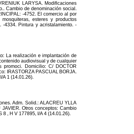
VRENIUK LARYSA. Modificaciones
argo.. Cambio de denominación social.
PAL: -4752. El comercio al por
, mosquiteras, esteres y productos
-4334. Pintura y acristalamiento. -
o: La realización e implantación de
contenido audiovisual y de cualquier
ntos promoci. Domicilio: C/ DOCTOR
 único: IRASTORZA PASCUAL BORJA.
A 1 (14.01.26).
iones. Adm. Solid.: ALACREU YLLA
VIER. Otros conceptos: Cambio
 8 , H V 177895, I/A 4 (14.01.26).