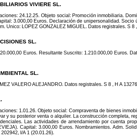
ILIARIOS VIVIERE SL.
aciones: 24.12.25. Objeto social: Promoción inmobiliaria. D
tal: 3.000,00 Euros. Declaración de unipersonalidad. Soc
 Unico: LOPEZ GONZALEZ MIGUEL. Datos registrales. S 8 , H 
ECISIONES SL.
220.000,00 Euros. Resultante Suscrito: 1.210.000,00 Euros. Dato
AMBIENTAL SL.
EZ VALERO ALEJANDRO. Datos registrales. S 8 , H A 132764, 
.
ciones: 1.01.26. Objeto social: Compraventa de bienes inmobil
ar y su posterior venta o alquiler. La construcción completa, r
esidenciales. Las actividades de arrendamiento por cuenta p
EJA). Capital: 3.000,00 Euros. Nombramientos. Adm. So
 202942, I/A 1 (20.01.26).