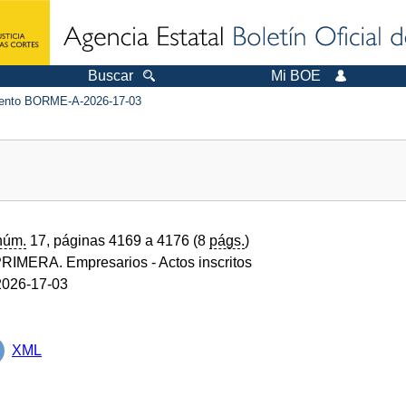
Buscar
Mi BOE
nto BORME-A-2026-17-03
núm.
17, páginas 4169 a 4176 (8
págs.
)
RIMERA. Empresarios
- Actos inscritos
026-17-03
XML