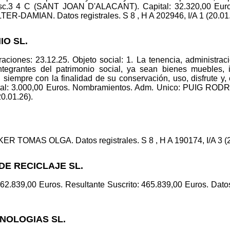
4 C (SANT JOAN D'ALACANT). Capital: 32.320,00 Euros. 
AMIAN. Datos registrales. S 8 , H A 202946, I/A 1 (20.01.
IO SL.
ciones: 23.12.25. Objeto social: 1. La tenencia, administraci
tegrantes del patrimonio social, ya sean bienes muebles, i
s, siempre con la finalidad de su conservación, uso, disfrute
al: 3.000,00 Euros. Nombramientos. Adm. Unico: PUIG R
20.01.26).
R TOMAS OLGA. Datos registrales. S 8 , H A 190174, I/A 3 (2
DE RECICLAJE SL.
462.839,00 Euros. Resultante Suscrito: 465.839,00 Euros. Datos 
NOLOGIAS SL.