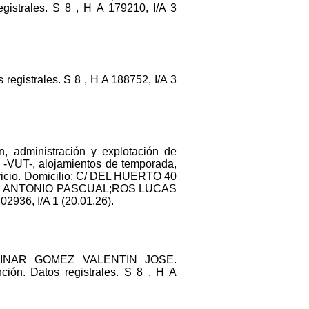
gistrales. S 8 , H A 179210, I/A 3
registrales. S 8 , H A 188752, I/A 3
n, administración y explotación de
co -VUT-, alojamientos de temporada,
ervicio. Domicilio: C/ DEL HUERTO 40
STOR ANTONIO PASCUAL;ROS LUCAS
36, I/A 1 (20.01.26).
ENCINAR GOMEZ VALENTIN JOSE.
ón. Datos registrales. S 8 , H A