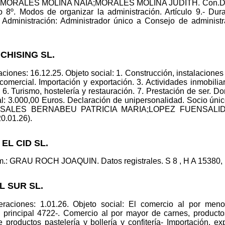
o: MORALES MOLINA NAIA;MORALES MOLINA JUDITH. Con.D
lo 8º. Modos de organizar la administración. Artículo 9.- Dur
dministración: Administrador único a Consejo de administra
CHISING SL.
iones: 16.12.25. Objeto social: 1. Construcción, instalaciones
omercial. Importación y exportación. 3. Actividades inmobiliari
s. 6. Turismo, hostelería y restauración. 7. Prestación de se
l: 3.000,00 Euros. Declaración de unipersonalidad. Socio
co: SALES BERNABEU PATRICIA MARIA;LOPEZ FUENSAL
20.01.26).
EL CID SL.
: GRAU ROCH JOAQUIN. Datos registrales. S 8 , H A 15380, I/
L SUR SL.
raciones: 1.01.26. Objeto social: El comercio al por menor
principal 4722-. Comercio al por mayor de carnes, producto
roductos pastelería y bollería y confitería- Importación, exp