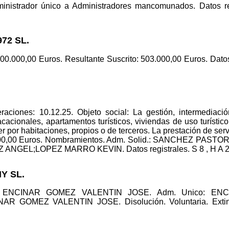
inistrador único a Administradores mancomunados. Datos re
72 SL.
500.000,00 Euros. Resultante Suscrito: 503.000,00 Euros. Datos 
aciones: 10.12.25. Objeto social: La gestión, intermediació
vacacionales, apartamentos turísticos, viviendas de uso turísti
ler por habitaciones, propios o de terceros. La prestación de s
.000,00 Euros. Nombramientos. Adm. Solid.: SANCHEZ PA
L;LOPEZ MARRO KEVIN. Datos registrales. S 8 , H A 2029
Y SL.
ador: ENCINAR GOMEZ VALENTIN JOSE. Adm. Unico: 
NAR GOMEZ VALENTIN JOSE. Disolución. Voluntaria. Extinci