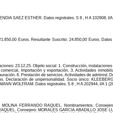
DIA SAEZ ESTHER. Datos registrales. S 8 , H A 102908, I/A 
 21.850,00 Euros. Resultante Suscrito: 24.850,00 Euros. Datos 
iones: 23.12.25. Objeto social: 1. Construcción, instalaciones
comercial, Importación y exportación. 3. Actividades inmobili
estauración. 6. Prestación de servicios. Actividades de adminis
Euros. Declaración de unipersonalidad. Socio único: KLEE
 WOLFRAM. Datos registrales. S 8 , H A 202944, I/A 1 (20
ico: MOLINA FERRANDO RAQUEL. Nombramientos. Conse
RAQUEL. Consejero: MORALES GARCIA ABADILLO JOSE LUI