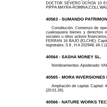
DOCTOR SEVERO OCHOA 10 Esc.3 
PIPPA MAYRA-ROMINA;COLL WALTER-D
40563 - SUMANDO PATRIMON
Constitución. Comienzo de opera
cualesquiera bienes y derechos in
sociales u otros activos financiero
FERRAN 16 BAJO (ELCHE). Capit
registrales. S 8 , H A 202948, I/A 1 (
40564 - SASHA MONEY SL.
Nombramientos. Apoderado: VAKE
40565 - MORA INVERSIONES 
Ampliación de capital. Capital: 
(20.01.26).
40566 - NATURE WORKS TEC