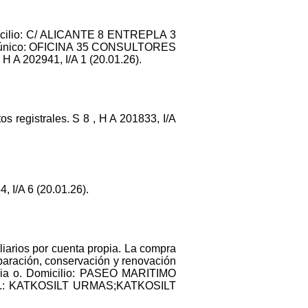
omicilio: C/ ALICANTE 8 ENTREPLA 3
io único: OFICINA 35 CONSULTORES
A 202941, I/A 1 (20.01.26).
s registrales. S 8 , H A 201833, I/A
I/A 6 (20.01.26).
iarios por cuenta propia. La compra
eparación, conservación y renovación
ropia o. Domicilio: PASEO MARITIMO
lid.: KATKOSILT URMAS;KATKOSILT