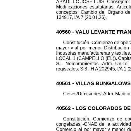
ABADILLO JOSE LUIS. Consejer
Modificaciones estatutarias. Artícu
conceptos: Cambio del Organo de A
134917, I/A 7 (20.01.26).
40560 - VALU LEVANTE FRAN
Constitución. Comienzo de operac
mayor y al por menor. Distribución c
Industrias manufactureras y textile
LOCAL 1 (CAMPELLO (EL)). Capita
SL. Nombramientos. Adm. Uni
registrales. S 8 , H A 202945, I/A 1 (
40561 - VILLAS BUNGALOWS 
Ceses/Dimisiones. Adm. Mancom.
40562 - LOS COLORADOS DE
Constitución. Comienzo de ope
congeladas -CNAE de la actividad 
Comercio al por mayor y menor de p