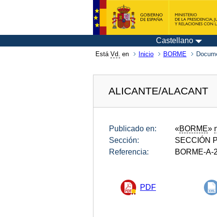
Castellano
Está
Vd.
en
Inicio
BORME
Docume
ALICANTE/ALACANT
Publicado en:
«
BORME
»
Sección:
SECCIÓN P
Referencia:
BORME-A-2
PDF