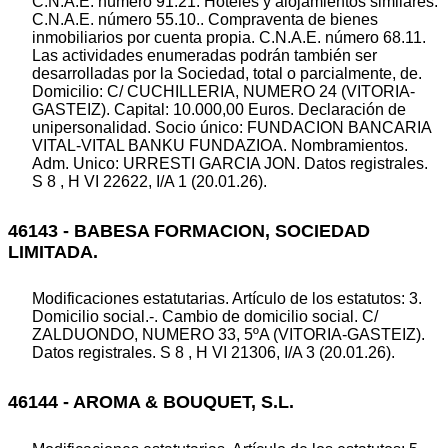
C.N.A.E. número 91.21. Hoteles y alojamientos similares.
C.N.A.E. número 55.10.. Compraventa de bienes
inmobiliarios por cuenta propia. C.N.A.E. número 68.11.
Las actividades enumeradas podrán también ser
desarrolladas por la Sociedad, total o parcialmente, de.
Domicilio: C/ CUCHILLERIA, NUMERO 24 (VITORIA-
GASTEIZ). Capital: 10.000,00 Euros. Declaración de
unipersonalidad. Socio único: FUNDACION BANCARIA
VITAL-VITAL BANKU FUNDAZIOA. Nombramientos.
Adm. Unico: URRESTI GARCIA JON. Datos registrales.
S 8 , H VI 22622, I/A 1 (20.01.26).
46143 - BABESA FORMACION, SOCIEDAD
LIMITADA.
Modificaciones estatutarias. Artículo de los estatutos: 3.
Domicilio social.-. Cambio de domicilio social. C/
ZALDUONDO, NUMERO 33, 5ºA (VITORIA-GASTEIZ).
Datos registrales. S 8 , H VI 21306, I/A 3 (20.01.26).
46144 - AROMA & BOUQUET, S.L.