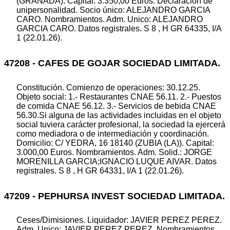
(GRANADA). Capital: 3.350,00 Euros. Declaración de
unipersonalidad. Socio único: ALEJANDRO GARCIA
CARO. Nombramientos. Adm. Unico: ALEJANDRO
GARCIA CARO. Datos registrales. S 8 , H GR 64335, I/A
1 (22.01.26).
47208 - CAFES DE GOJAR SOCIEDAD LIMITADA.
Constitución. Comienzo de operaciones: 30.12.25.
Objeto social: 1.- Restaurantes CNAE 56.11. 2.- Puestos
de comida CNAE 56.12. 3.- Servicios de bebida CNAE
56.30.Si alguna de las actividades incluidas en el objeto
social tuviera carácter profesional, la sociedad la ejercerá
como mediadora o de intermediación y coordinación.
Domicilio: C/ YEDRA, 16 18140 (ZUBIA (LA)). Capital:
3.000,00 Euros. Nombramientos. Adm. Solid.: JORGE
MORENILLA GARCIA;IGNACIO LUQUE AIVAR. Datos
registrales. S 8 , H GR 64331, I/A 1 (22.01.26).
47209 - PEPHURSA INVEST SOCIEDAD LIMITADA.
Ceses/Dimisiones. Liquidador: JAVIER PEREZ PEREZ.
Adm. Unico: JAVIER PEREZ PEREZ. Nombramientos.