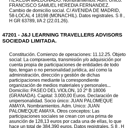
HEREDIA MALDONADO. Nombramientos. Adm. Unico:
FRANCISCO SAMUEL HEREDIA FERNANDEZ.
Cambio de domicilio social. C/ AVENIDA DE MADRID,
58-LOCAL 4 18198 (MONACHIL). Datos registrales. S 8 ,
H GR 63789, I/A 2 (22.01.26).
47201 - J&J LEARNING TRAVELLERS ADVISORS
SOCIEDAD LIMITADA.
Constitución. Comienzo de operaciones: 11.12.25. Objeto
social: La compraventa, transmisión y/o adquisición por
cuenta propia de participaciones de entidades de todo
tipo, tengan o no personalidad jurídica, así como la
administración, dirección y gestión de dichas
participaciones mediante la correspondiente
organización de medios materiales y personales...
Domicilio: PASEO DEL VIOLON, 10 2º B 18006
(GRANADA). Capital: 3.000,00 Euros. Declaración de
unipersonalidad. Socio único: JUAN PALOMEQUE
AMAYA. Nombramientos. Adm. Unico: JUAN
PALOMEQUE AMAYA. Otros conceptos: Las
participaciones sociales se crean con una prima de
asunción de 128,13 euros por cada una de ellas, lo que
hace un total de 384.390 euros. Datos registrales. S 8 , H