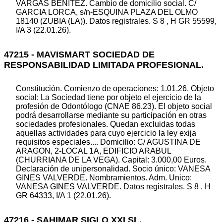
VARGAS BENITEZ. Cambio de domicilio social. C/
GARCIA LORCA, s/n-ESQUINA PLAZA DEL OLMO
18140 (ZUBIA (LA)). Datos registrales. S 8 , H GR 55599,
I/A 3 (22.01.26).
47215 - MAVISMART SOCIEDAD DE
RESPONSABILIDAD LIMITADA PROFESIONAL.
Constitución. Comienzo de operaciones: 1.01.26. Objeto
social: La Sociedad tiene por objeto el ejercicio de la
profesión de Odontólogo (CNAE 86.23). El objeto social
podrá desarrollarse mediante su participación en otras
sociedades profesionales. Quedan excluidas todas
aquellas actividades para cuyo ejercicio la ley exija
requisitos especiales.... Domicilio: C/ AGUSTINA DE
ARAGON, 2-LOCAL 1A, EDIFICIO ARABUL
(CHURRIANA DE LA VEGA). Capital: 3.000,00 Euros.
Declaración de unipersonalidad. Socio único: VANESA
GINES VALVERDE. Nombramientos. Adm. Unico:
VANESA GINES VALVERDE. Datos registrales. S 8 , H
GR 64333, I/A 1 (22.01.26).
47216 - SAHIMAR SIGLO XXI SL.