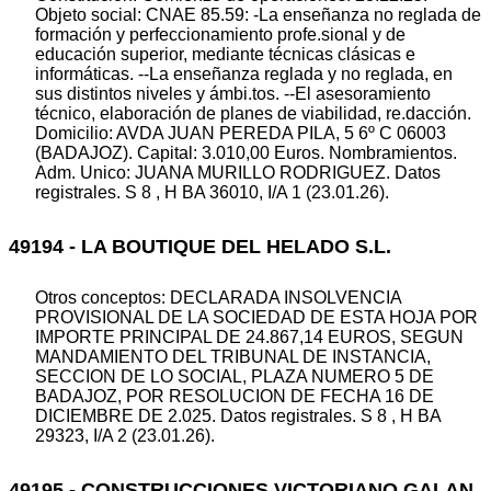
Objeto social: CNAE 85.59: -La enseñanza no reglada de
formación y perfeccionamiento profe.sional y de
educación superior, mediante técnicas clásicas e
informáticas. --La enseñanza reglada y no reglada, en
sus distintos niveles y ámbi.tos. --El asesoramiento
técnico, elaboración de planes de viabilidad, re.dacción.
Domicilio: AVDA JUAN PEREDA PILA, 5 6º C 06003
(BADAJOZ). Capital: 3.010,00 Euros. Nombramientos.
Adm. Unico: JUANA MURILLO RODRIGUEZ. Datos
registrales. S 8 , H BA 36010, I/A 1 (23.01.26).
49194 - LA BOUTIQUE DEL HELADO S.L.
Otros conceptos: DECLARADA INSOLVENCIA
PROVISIONAL DE LA SOCIEDAD DE ESTA HOJA POR
IMPORTE PRINCIPAL DE 24.867,14 EUROS, SEGUN
MANDAMIENTO DEL TRIBUNAL DE INSTANCIA,
SECCION DE LO SOCIAL, PLAZA NUMERO 5 DE
BADAJOZ, POR RESOLUCION DE FECHA 16 DE
DICIEMBRE DE 2.025. Datos registrales. S 8 , H BA
29323, I/A 2 (23.01.26).
49195 - CONSTRUCCIONES VICTORIANO GALAN