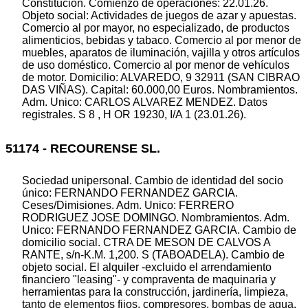
Constitución. Comienzo de operaciones: 22.01.26.
Objeto social: Actividades de juegos de azar y apuestas.
Comercio al por mayor, no especializado, de productos
alimenticios, bebidas y tabaco. Comercio al por menor de
muebles, aparatos de iluminación, vajilla y otros artículos
de uso doméstico. Comercio al por menor de vehículos
de motor. Domicilio: ALVAREDO, 9 32911 (SAN CIBRAO
DAS VIÑAS). Capital: 60.000,00 Euros. Nombramientos.
Adm. Unico: CARLOS ALVAREZ MENDEZ. Datos
registrales. S 8 , H OR 19230, I/A 1 (23.01.26).
51174 - RECOURENSE SL.
Sociedad unipersonal. Cambio de identidad del socio
único: FERNANDO FERNANDEZ GARCIA.
Ceses/Dimisiones. Adm. Unico: FERRERO
RODRIGUEZ JOSE DOMINGO. Nombramientos. Adm.
Unico: FERNANDO FERNANDEZ GARCIA. Cambio de
domicilio social. CTRA DE MESON DE CALVOS A
RANTE, s/n-K.M. 1,200. S (TABOADELA). Cambio de
objeto social. El alquiler -excluido el arrendamiento
financiero "leasing"- y compraventa de maquinaria y
herramientas para la construcción, jardinería, limpieza,
tanto de elementos fijos, compresores, bombas de agua,