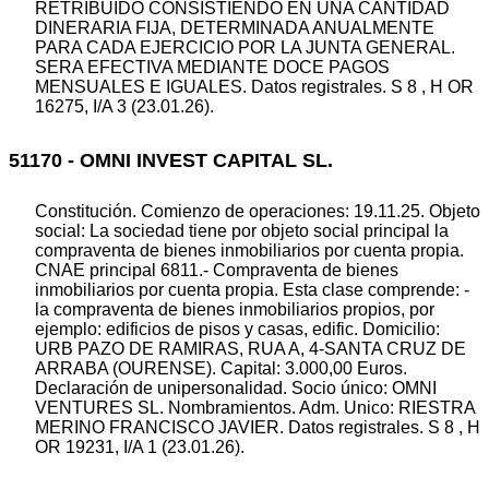
RETRIBUIDO CONSISTIENDO EN UNA CANTIDAD
DINERARIA FIJA, DETERMINADA ANUALMENTE
PARA CADA EJERCICIO POR LA JUNTA GENERAL.
SERA EFECTIVA MEDIANTE DOCE PAGOS
MENSUALES E IGUALES. Datos registrales. S 8 , H OR
16275, I/A 3 (23.01.26).
51170 - OMNI INVEST CAPITAL SL.
Constitución. Comienzo de operaciones: 19.11.25. Objeto
social: La sociedad tiene por objeto social principal la
compraventa de bienes inmobiliarios por cuenta propia.
CNAE principal 6811.- Compraventa de bienes
inmobiliarios por cuenta propia. Esta clase comprende: -
la compraventa de bienes inmobiliarios propios, por
ejemplo: edificios de pisos y casas, edific. Domicilio:
URB PAZO DE RAMIRAS, RUA A, 4-SANTA CRUZ DE
ARRABA (OURENSE). Capital: 3.000,00 Euros.
Declaración de unipersonalidad. Socio único: OMNI
VENTURES SL. Nombramientos. Adm. Unico: RIESTRA
MERINO FRANCISCO JAVIER. Datos registrales. S 8 , H
OR 19231, I/A 1 (23.01.26).