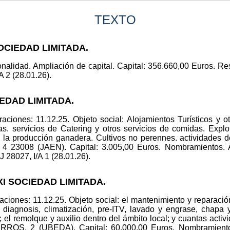
TEXTO
OCIEDAD LIMITADA.
onalidad. Ampliación de capital. Capital: 356.660,00 Euros. Re
A 2 (28.01.26).
EDAD LIMITADA.
ciones: 11.12.25. Objeto social: Alojamientos Turísticos y ot
. servicios de Catering y otros servicios de comidas. Explot
la producción ganadera. Cultivos no perennes. actividades d
4 23008 (JAEN). Capital: 3.005,00 Euros. Nombramient
 28027, I/A 1 (28.01.26).
XI SOCIEDAD LIMITADA.
ciones: 11.12.25. Objeto social: el mantenimiento y reparació
a, diagnosis, climatización, pre-ITV, lavado y engrase, chapa 
; el remolque y auxilio dentro del ámbito local; y cuantas act
S. 2 (UBEDA). Capital: 60.000,00 Euros. Nombramien