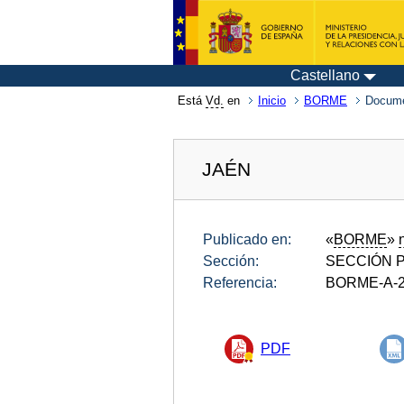
Castellano
Está
Vd.
en
Inicio
BORME
Docume
JAÉN
Publicado en:
«
BORME
»
Sección:
SECCIÓN P
Referencia:
BORME-A-2
PDF