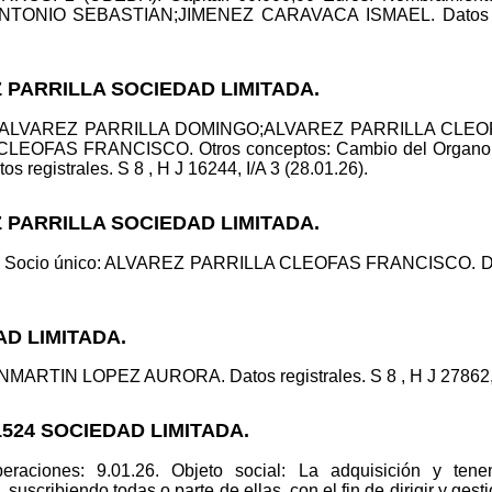
NIO SEBASTIAN;JIMENEZ CARAVACA ISMAEL. Datos regist
 PARRILLA SOCIEDAD LIMITADA.
id.: ALVAREZ PARRILLA DOMINGO;ALVAREZ PARRILLA CLEO
EOFAS FRANCISCO. Otros conceptos: Cambio del Organo de
os registrales. S 8 , H J 16244, I/A 3 (28.01.26).
 PARRILLA SOCIEDAD LIMITADA.
d. Socio único: ALVAREZ PARRILLA CLEOFAS FRANCISCO. Datos 
AD LIMITADA.
MARTIN LOPEZ AURORA. Datos registrales. S 8 , H J 27862, I
1524 SOCIEDAD LIMITADA.
eraciones: 9.01.26. Objeto social: La adquisición y tene
suscribiendo todas o parte de ellas, con el fin de dirigir y gesti