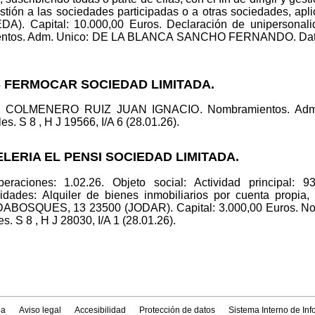
stión a las sociedades participadas o a otras sociedades, ap
). Capital: 10.000,00 Euros. Declaración de unipersonal
. Adm. Unico: DE LA BLANCA SANCHO FERNANDO. Datos regi
S FERMOCAR SOCIEDAD LIMITADA.
ico: COLMENERO RUIZ JUAN IGNACIO. Nombramientos. 
 S 8 , H J 19566, I/A 6 (28.01.26).
ELERIA EL PENSI SOCIEDAD LIMITADA.
raciones: 1.02.26. Objeto social: Actividad principal: 9
ividades: Alquiler de bienes inmobiliarios por cuenta propia,
ABOSQUES, 13 23500 (JODAR). Capital: 3.000,00 Euros. No
 S 8 , H J 28030, I/A 1 (28.01.26).
a
Aviso legal
Accesibilidad
Protección de datos
Sistema Interno de In