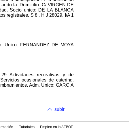
licando la. Domicilio: C/ VIRGEN DE
idad. Socio único: DE LA BLANCA
strales. S 8 , H J 28029, I/A 1
Adm. Unico: FERNANDEZ DE MOYA
3.29 Actividades recreativas y de
 Servicios ocasionales de catering.
mbramientos. Adm. Unico: GARCIA
subir
formación
Tutoriales
Empleo en la AEBOE