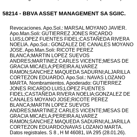
58214 - BBVA ASSET MANAGEMENT SA SGIIC.
Revocaciones. Apo.Sol.: MARSAL MOYANO JAVIER.
Apo.Man.Soli: GUTIERREZ JONES RICARDO
LUIS;LOPEZ FUENTES FIDEL;CASTAÑEDA RIVERA
NOELIA. Apo.Sol.: GONZALEZ DE CANALES MOYANO
JOSE. Apo.Man.Soli: RICOTE PEREZ
BLANCA;MARTIN LOPEZ SUEVOS
ANDRES;MARTINEZ CARLES VICENTE;MESAS DE
GRACIA MICAELA;PEREIRA ALVAREZ
RAMON;SANCHEZ MAQUEDA SADURNI;ALJARILLA
CORTEZON EDUARDO. Apo.Sol.: NAVAS LOZANO
MARTA. Nombramientos. Apoderado: GUTIERREZ
JONES RICARDO LUIS;LOPEZ FUENTES
FIDEL;CASTAÑEDA RIVERA NOELIA;GONZALEZ DE
CANALES MOYANO JOSE;RICOTE PEREZ
BLANCA;MARTIN LOPEZ SUEVOS
ANDRES;MARTINEZ CARLES VICENTE;MESAS DE
GRACIA MICAELA;PEREIRA ALVAREZ
RAMON;SANCHEZ MAQUEDA SADURNI;ALJARILLA
CORTEZON EDUARDO;NAVAS LOZANO MARTA.
Datos registrales. S 8 , H M 46081, I/A 295 (28.01.26).