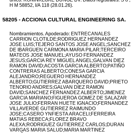
H M 58852, I/A 118 (28.01.26).
58205 - ACCIONA CULTURAL ENGINEERING SA.
Nombramientos. Apoderado: ENTRECANALES
CARRION CLOTILDE;RODRIGUEZ HERNANDEZ
JOSE LUIS;TEJERO SANTOS JOSE ANGEL;SANCHEZ
DE IBARGUEN CARMONA MARIA PILAR;TERCEIRO
MATEOS JOSE MANUEL;AYUSO FERNANDEZ
JESUS;GARCIA REY MIGUEL ANGEL;GALVAN DIEZ
RAMON DAVID;ACOSTA GARCIA ALBERTO;PATIÑO
CONTRERAS ALBERTO;CONESA GARCIA
ALEJANDRO;REGUERO HERNANDEZ
ALBERTO;GUTIERREZ ABARQUERO DAVID;PRIETO
TENORIO ANDRES;GALVAN DIEZ RAMON
DAVID;SANCHEZ FERNANDEZ ALBERTO;JIMENEZ
GARCIA MARIANO;FIGUEROA GOMEZ DE SALAZAR
JOSE JULIO;FERRAN HUETE IGNACIO;FERNANDEZ
VILLAVERDE GUTIERREZ RAIMUNDO
JOSE;CASERO YNFIESTA ARACELI;FERREIRA
MATIAS REBECA;FLOREZ BRAVO
ALEXA;RODRIGUEZ GUTIERREZ CARLOS;DURAN
VARGAS MARIA SALUD;MARIA MARTINEZ