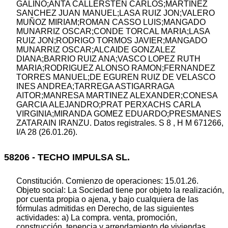
GALIÑO;ANTA CALLERSTEN CARLOS;MARTINEZ
SANCHEZ JUAN MANUEL;LASA RUIZ JON;VALERO
MUÑOZ MIRIAM;ROMAN CASSO LUIS;MANGADO
MUNARRIZ OSCAR;CONDE TORCAL MARIA;LASA
RUIZ JON;RODRIGO TORMOS JAVIER;MANGADO
MUNARRIZ OSCAR;ALCAIDE GONZALEZ
DIANA;BARRIO RUIZ ANA;VASCO LOPEZ RUTH
MARIA;RODRIGUEZ ALONSO RAMON;FERNANDEZ
TORRES MANUEL;DE EGUREN RUIZ DE VELASCO
INES ANDREA;TARREGA ASTIGARRAGA
AITOR;MANRESA MARTINEZ ALEXANDER;CONESA
GARCIA ALEJANDRO;PRAT PERXACHS CARLA
VIRGINIA;MIRANDA GOMEZ EDUARDO;PRESMANES
ZATARAIN IRANZU. Datos registrales. S 8 , H M 671266,
I/A 28 (26.01.26).
58206 - TECHO IMPULSA SL.
Constitución. Comienzo de operaciones: 15.01.26.
Objeto social: La Sociedad tiene por objeto la realización,
por cuenta propia o ajena, y bajo cualquiera de las
fórmulas admitidas en Derecho, de las siguientes
actividades: a) La compra. venta, promoción,
construcción, tenencia y arrendamiento de viviendas