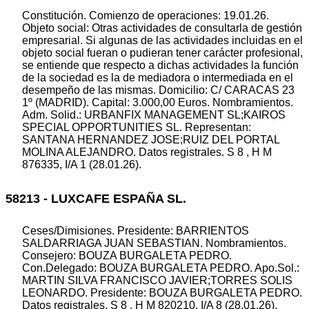
Constitución. Comienzo de operaciones: 19.01.26.
Objeto social: Otras actividades de consultarla de gestión
empresarial. Si algunas de las actividades incluidas en el
objeto social fueran o pudieran tener carácter profesional,
se entiende que respecto a dichas actividades la función
de la sociedad es la de mediadora o intermediada en el
desempeño de las mismas. Domicilio: C/ CARACAS 23
1º (MADRID). Capital: 3.000,00 Euros. Nombramientos.
Adm. Solid.: URBANFIX MANAGEMENT SL;KAIROS
SPECIAL OPPORTUNITIES SL. Representan:
SANTANA HERNANDEZ JOSE;RUIZ DEL PORTAL
MOLINA ALEJANDRO. Datos registrales. S 8 , H M
876335, I/A 1 (28.01.26).
58213 - LUXCAFE ESPAÑA SL.
Ceses/Dimisiones. Presidente: BARRIENTOS
SALDARRIAGA JUAN SEBASTIAN. Nombramientos.
Consejero: BOUZA BURGALETA PEDRO.
Con.Delegado: BOUZA BURGALETA PEDRO. Apo.Sol.:
MARTIN SILVA FRANCISCO JAVIER;TORRES SOLIS
LEONARDO. Presidente: BOUZA BURGALETA PEDRO.
Datos registrales. S 8 , H M 820210, I/A 8 (28.01.26).