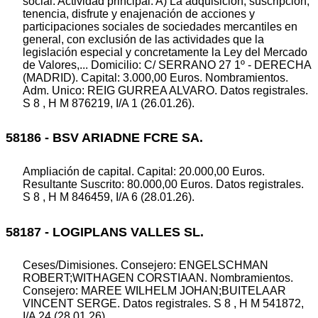
social: Actividad principal: A) La adquisición, suscripción,
tenencia, disfrute y enajenación de acciones y
participaciones sociales de sociedades mercantiles en
general, con exclusión de las actividades que la
legislación especial y concretamente la Ley del Mercado
de Valores,... Domicilio: C/ SERRANO 27 1º - DERECHA
(MADRID). Capital: 3.000,00 Euros. Nombramientos.
Adm. Unico: REIG GURREA ALVARO. Datos registrales.
S 8 , H M 876219, I/A 1 (26.01.26).
58186 - BSV ARIADNE FCRE SA.
Ampliación de capital. Capital: 20.000,00 Euros.
Resultante Suscrito: 80.000,00 Euros. Datos registrales.
S 8 , H M 846459, I/A 6 (28.01.26).
58187 - LOGIPLANS VALLES SL.
Ceses/Dimisiones. Consejero: ENGELSCHMAN
ROBERT;WITHAGEN CORSTIAAN. Nombramientos.
Consejero: MAREE WILHELM JOHAN;BUITELAAR
VINCENT SERGE. Datos registrales. S 8 , H M 541872,
I/A 24 (28.01.26).