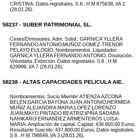
CRISTINA. Datos registrales. S 8 , H M 875638, I/A 2
(28.01.26).
58237 - SUBER PATRIMONIAL SL.
Ceses/Dimisiones. Adm. Solid.: GARNICA YLLERA
FERNANDO ANTONIO;MUÑOZ GOMEZ-TRENOR
PELAYO EULOGIO. Nombramientos. Liquidador:
GARNICA YLLERA FERNANDO ANTONIO. Disolución.
Voluntaria. Extinción. Datos registrales. S 8 , H M
629996, I/A 7 (28.01.26).
58238 - ALTAS CAPACIDADES PELICULA AIE.
Nombramientos. Socio Miembr: ATIENZA AZCONA
BELEN;GARCIA BAYONA JUAN ANTONIO;HERMIDA
MUÑIZ ALEJANDRA MARIA;LOPEZ LORENZO
JUAN;MAYO PINTADO BEATRIZ;IPIÑA SADABA
NAHIKARI;FERNANDEZ ARMENTEROS LUISA-
MARIA. Ampliación de capital. Capital: 436.800,00 Euros.
Resultante Suscrito: 437.800,00 Euros. Datos registrales.
S 8 , H M 798649, I/A 3 (28.01.26).