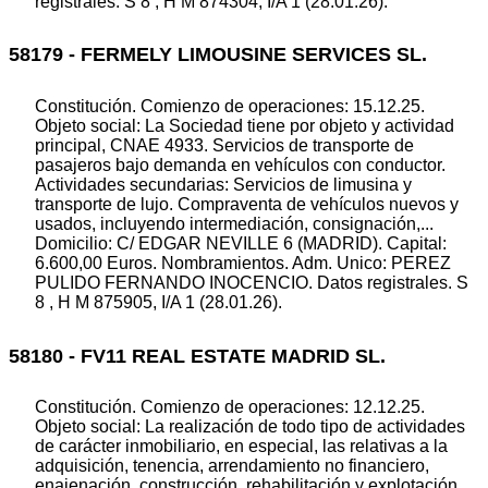
registrales. S 8 , H M 874304, I/A 1 (28.01.26).
58179 - FERMELY LIMOUSINE SERVICES SL.
Constitución. Comienzo de operaciones: 15.12.25.
Objeto social: La Sociedad tiene por objeto y actividad
principal, CNAE 4933. Servicios de transporte de
pasajeros bajo demanda en vehículos con conductor.
Actividades secundarias: Servicios de limusina y
transporte de lujo. Compraventa de vehículos nuevos y
usados, incluyendo intermediación, consignación,...
Domicilio: C/ EDGAR NEVILLE 6 (MADRID). Capital:
6.600,00 Euros. Nombramientos. Adm. Unico: PEREZ
PULIDO FERNANDO INOCENCIO. Datos registrales. S
8 , H M 875905, I/A 1 (28.01.26).
58180 - FV11 REAL ESTATE MADRID SL.
Constitución. Comienzo de operaciones: 12.12.25.
Objeto social: La realización de todo tipo de actividades
de carácter inmobiliario, en especial, las relativas a la
adquisición, tenencia, arrendamiento no financiero,
enajenación, construcción, rehabilitación y explotación