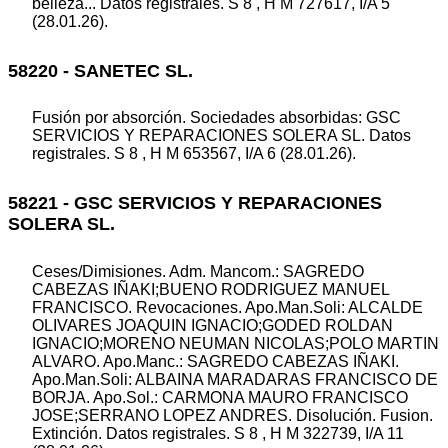
belleza... Datos registrales. S 8 , H M 727617, I/A 5
(28.01.26).
58220 - SANETEC SL.
Fusión por absorción. Sociedades absorbidas: GSC
SERVICIOS Y REPARACIONES SOLERA SL. Datos
registrales. S 8 , H M 653567, I/A 6 (28.01.26).
58221 - GSC SERVICIOS Y REPARACIONES
SOLERA SL.
Ceses/Dimisiones. Adm. Mancom.: SAGREDO
CABEZAS IÑAKI;BUENO RODRIGUEZ MANUEL
FRANCISCO. Revocaciones. Apo.Man.Soli: ALCALDE
OLIVARES JOAQUIN IGNACIO;GODED ROLDAN
IGNACIO;MORENO NEUMAN NICOLAS;POLO MARTIN
ALVARO. Apo.Manc.: SAGREDO CABEZAS IÑAKI.
Apo.Man.Soli: ALBAINA MARADARAS FRANCISCO DE
BORJA. Apo.Sol.: CARMONA MAURO FRANCISCO
JOSE;SERRANO LOPEZ ANDRES. Disolución. Fusion.
Extinción. Datos registrales. S 8 , H M 322739, I/A 11