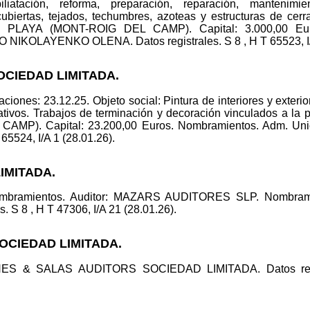
liatación, reforma, preparación, reparación, mantenimien
ubiertas, tejados, techumbres, azoteas y estructuras de c
AYA (MONT-ROIG DEL CAMP). Capital: 3.000,00 Euros
LAYENKO OLENA. Datos registrales. S 8 , H T 65523, I/A 
OCIEDAD LIMITADA.
iones: 23.12.25. Objeto social: Pintura de interiores y exterior
tivos. Trabajos de terminación y decoración vinculados a la pi
AMP). Capital: 23.200,00 Euros. Nombramientos. Adm.
65524, I/A 1 (28.01.26).
IMITADA.
nombramientos. Auditor: MAZARS AUDITORES SLP. Nombra
 S 8 , H T 47306, I/A 21 (28.01.26).
SOCIEDAD LIMITADA.
RNES & SALAS AUDITORS SOCIEDAD LIMITADA. Datos regis