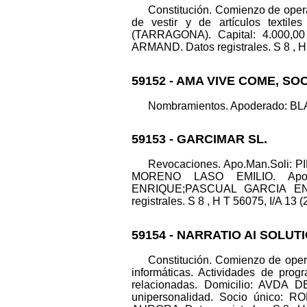
Constitución. Comienzo de operac
de vestir y de artículos text
(TARRAGONA). Capital: 4.000,
ARMAND. Datos registrales. S 8 , H 
59152 - AMA VIVE COME, SO
Nombramientos. Apoderado: BLA
59153 - GARCIMAR SL.
Revocaciones. Apo.Man.Soli
MORENO LASO EMILIO. Apo
ENRIQUE;PASCUAL GARCIA EN
registrales. S 8 , H T 56075, I/A 13 (
59154 - NARRATIO AI SOLUT
Constitución. Comienzo de opera
informáticas. Actividades de progr
relacionadas. Domicilio: AVDA 
unipersonalidad. Socio único