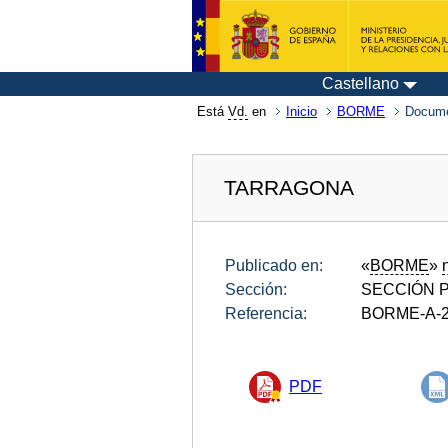
Castellano
Está
Vd.
en
Inicio
BORME
Docume
TARRAGONA
Publicado en:
«
BORME
»
Sección:
SECCIÓN P
Referencia:
BORME-A-2
PDF