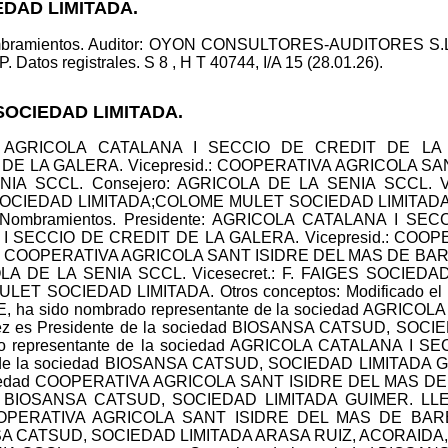
EDAD LIMITADA.
ombramientos. Auditor: OYON CONSULTORES-AUDITORES S.L.
s registrales. S 8 , H T 40744, I/A 15 (28.01.26).
SOCIEDAD LIMITADA.
ente: AGRICOLA CATALANA I SECCIO DE CREDIT DE LA
DE LA GALERA. Vicepresid.: COOPERATIVA AGRICOLA S
ENIA SCCL. Consejero: AGRICOLA DE LA SENIA SCCL. Vi
ES SOCIEDAD LIMITADA;COLOME MULET SOCIEDAD LIMITA
ombramientos. Presidente: AGRICOLA CATALANA I SE
 I SECCIO DE CREDIT DE LA GALERA. Vicepresid.: COO
: COOPERATIVA AGRICOLA SANT ISIDRE DEL MAS DE BARBE
LA DE LA SENIA SCCL. Vicesecret.: F. FAIGES SOCIEDAD 
SOCIEDAD LIMITADA. Otros conceptos: Modificado el artíc
ha sido nombrado representante de la sociedad AGRICO
z es Presidente de la sociedad BIOSANSA CATSUD, SO
o representante de la sociedad AGRICOLA CATALANA I
 de la sociedad BIOSANSA CATSUD, SOCIEDAD LIMITADA G
sociedad COOPERATIVA AGRICOLA SANT ISIDRE DEL MAS D
dad BIOSANSA CATSUD, SOCIEDAD LIMITADA GUIMER. LLE
d COOPERATIVA AGRICOLA SANT ISIDRE DEL MAS DE BAR
NSA CATSUD, SOCIEDAD LIMITADA ARASA RUIZ, ACORAIDA, ha