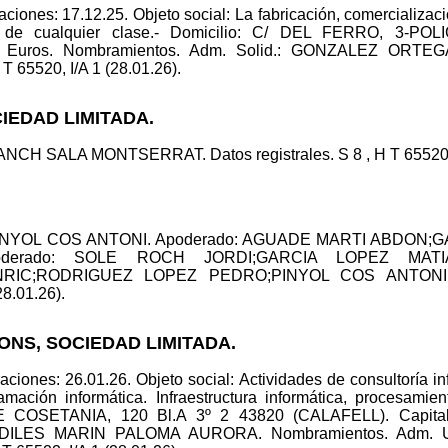
iones: 17.12.25. Objeto social: La fabricación, comercializació
iles de cualquier clase.- Domicilio: C/ DEL FERRO, 3-
00 Euros. Nombramientos. Adm. Solid.: GONZALEZ OR
T 65520, I/A 1 (28.01.26).
CIEDAD LIMITADA.
NCH SALA MONTSERRAT. Datos registrales. S 8 , H T 65520, I
: PINYOL COS ANTONI. Apoderado: AGUADE MARTI ABDON;G
derado: SOLE ROCH JORDI;GARCIA LOPEZ MATI
RIC;RODRIGUEZ LOPEZ PEDRO;PINYOL COS ANTONI;
28.01.26).
IONS, SOCIEDAD LIMITADA.
ciones: 26.01.26. Objeto social: Actividades de consultoría in
amación informática. Infraestructura informática, procesamie
DE COSETANIA, 120 Bl.A 3º 2 43820 (CALAFELL). Capital:
: RODILES MARIN PALOMA AURORA. Nombramientos. Adm