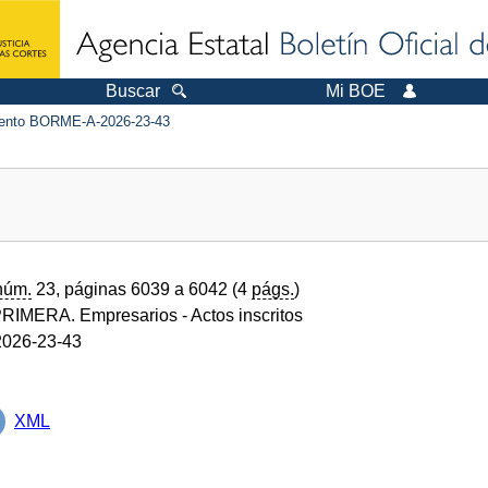
Buscar
Mi BOE
nto BORME-A-2026-23-43
núm.
23, páginas 6039 a 6042 (4
págs.
)
RIMERA. Empresarios
- Actos inscritos
026-23-43
XML