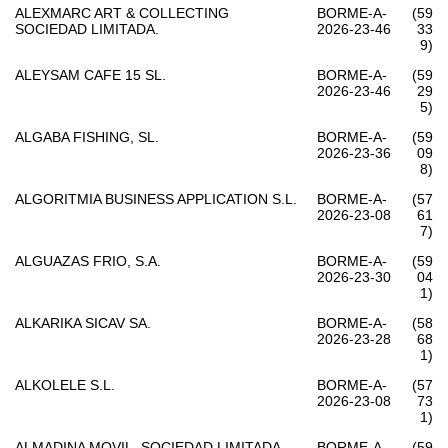
ALEXMARC ART & COLLECTING
BORME-A-
(59
SOCIEDAD LIMITADA.
2026-23-46
33
9)
ALEYSAM CAFE 15 SL.
BORME-A-
(59
2026-23-46
29
5)
ALGABA FISHING, SL.
BORME-A-
(59
2026-23-36
09
8)
ALGORITMIA BUSINESS APPLICATION S.L.
BORME-A-
(57
2026-23-08
61
7)
ALGUAZAS FRIO, S.A.
BORME-A-
(59
2026-23-30
04
1)
ALKARIKA SICAV SA.
BORME-A-
(58
2026-23-28
68
1)
ALKOLELE S.L.
BORME-A-
(57
2026-23-08
73
1)
ALMADINA MOVIL, SOCIEDAD LIMITADA.
BORME-A-
(59