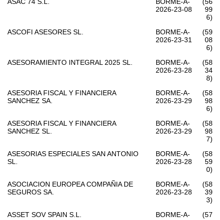
ASAC 74 S.L.
BORME-A-
(56
2026-23-08
99
6)
ASCOFI ASESORES SL.
BORME-A-
(59
2026-23-31
08
6)
ASESORAMIENTO INTEGRAL 2025 SL.
BORME-A-
(58
2026-23-28
34
8)
ASESORIA FISCAL Y FINANCIERA
BORME-A-
(58
SANCHEZ SA.
2026-23-29
98
6)
ASESORIA FISCAL Y FINANCIERA
BORME-A-
(58
SANCHEZ SL.
2026-23-29
98
7)
ASESORIAS ESPECIALES SAN ANTONIO
BORME-A-
(58
SL.
2026-23-28
59
0)
ASOCIACION EUROPEA COMPAÑIA DE
BORME-A-
(58
SEGUROS SA.
2026-23-28
39
3)
ASSET SOV SPAIN S.L.
BORME-A-
(57