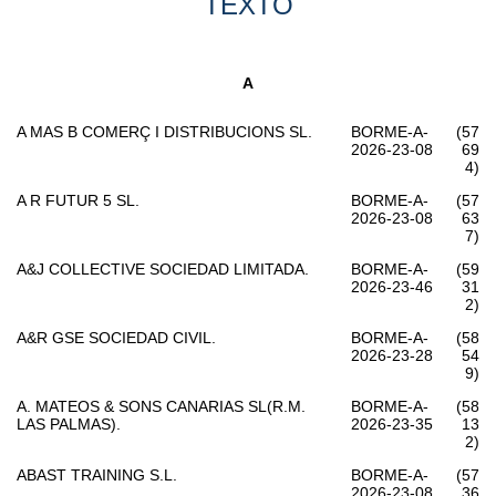
TEXTO
A
A MAS B COMERÇ I DISTRIBUCIONS SL.
BORME-A-
(57
2026-23-08
69
4)
A R FUTUR 5 SL.
BORME-A-
(57
2026-23-08
63
7)
A&J COLLECTIVE SOCIEDAD LIMITADA.
BORME-A-
(59
2026-23-46
31
2)
A&R GSE SOCIEDAD CIVIL.
BORME-A-
(58
2026-23-28
54
9)
A. MATEOS & SONS CANARIAS SL(R.M.
BORME-A-
(58
LAS PALMAS).
2026-23-35
13
2)
ABAST TRAINING S.L.
BORME-A-
(57
2026-23-08
36