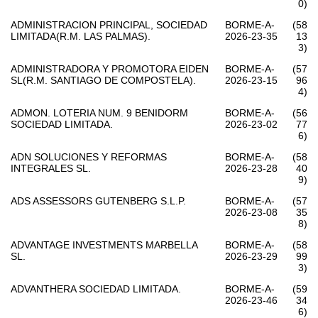
0)
ADMINISTRACION PRINCIPAL, SOCIEDAD
BORME-A-
(58
LIMITADA(R.M. LAS PALMAS).
2026-23-35
13
3)
ADMINISTRADORA Y PROMOTORA EIDEN
BORME-A-
(57
SL(R.M. SANTIAGO DE COMPOSTELA).
2026-23-15
96
4)
ADMON. LOTERIA NUM. 9 BENIDORM
BORME-A-
(56
SOCIEDAD LIMITADA.
2026-23-02
77
6)
ADN SOLUCIONES Y REFORMAS
BORME-A-
(58
INTEGRALES SL.
2026-23-28
40
9)
ADS ASSESSORS GUTENBERG S.L.P.
BORME-A-
(57
2026-23-08
35
8)
ADVANTAGE INVESTMENTS MARBELLA
BORME-A-
(58
SL.
2026-23-29
99
3)
ADVANTHERA SOCIEDAD LIMITADA.
BORME-A-
(59
2026-23-46
34
6)