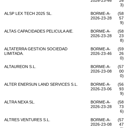
2026-23-46
26
3)
ALSP LEX TECH 2025 SL.
BORME-A-
(58
2026-23-28
57
9)
ALTAS CAPACIDADES PELICULA AIE.
BORME-A-
(58
2026-23-28
23
8)
ALTATERRA GESTION SOCIEDAD
BORME-A-
(59
LIMITADA.
2026-23-46
26
0)
ALTAUREON S.L.
BORME-A-
(57
2026-23-08
00
0)
ALTER ENERSUN LAND SERVICES S.L.
BORME-A-
(56
2026-23-06
93
9)
ALTRA NEXA SL.
BORME-A-
(58
2026-23-28
73
6)
ALTRES VENTURES S.L.
BORME-A-
(57
2026-23-08
47