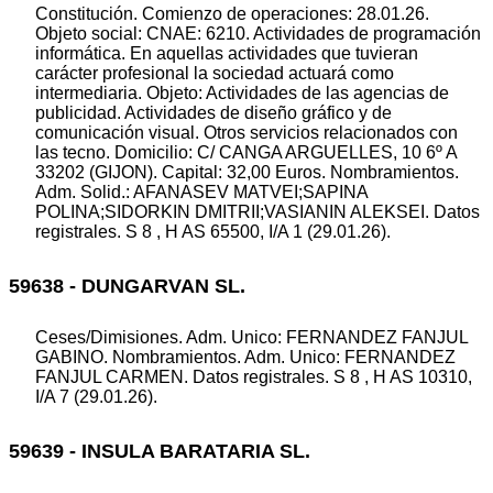
Constitución. Comienzo de operaciones: 28.01.26.
Objeto social: CNAE: 6210. Actividades de programación
informática. En aquellas actividades que tuvieran
carácter profesional la sociedad actuará como
intermediaria. Objeto: Actividades de las agencias de
publicidad. Actividades de diseño gráfico y de
comunicación visual. Otros servicios relacionados con
las tecno. Domicilio: C/ CANGA ARGUELLES, 10 6º A
33202 (GIJON). Capital: 32,00 Euros. Nombramientos.
Adm. Solid.: AFANASEV MATVEI;SAPINA
POLINA;SIDORKIN DMITRII;VASIANIN ALEKSEI. Datos
registrales. S 8 , H AS 65500, I/A 1 (29.01.26).
59638 - DUNGARVAN SL.
Ceses/Dimisiones. Adm. Unico: FERNANDEZ FANJUL
GABINO. Nombramientos. Adm. Unico: FERNANDEZ
FANJUL CARMEN. Datos registrales. S 8 , H AS 10310,
I/A 7 (29.01.26).
59639 - INSULA BARATARIA SL.