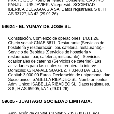
FRANCISCO. Nombramientos. Consejero: CASTRO
FANJUL LUIS JAVIER. Vicepresid.: SOCIEDAD
IBERICA DEL AGUA SIA SA. Datos registrales. S 8 , H
AS 33727, I/A 42 (29.01.26).
59624 - EL YUMAY DE JOSE SL.
Constitución. Comienzo de operaciones: 14.01.26.
Objeto social: CNAE 5611. Restaurante (Servicios de
hostelería y restauración, bar, cafetería, restaurante).-
Servicio de Bebidas (Servicios de hostelería y
restauración, bar, cafetería, restaurante).- Servicios
ocasionales de catering (Servicios de catering). Las
actividades para las cuales se requiera la interve.
Domicilio: C/ RAFAEL SUAREZ, 7 33403 (AVILES).
Capital: 3.000,00 Euros. Declaración de unipersonalidad.
Socio único: ISABELLA RIBADEO SL. Nombramientos.
Adm. Unico: ISABELLA RIBADEO SL. Datos registrales.
S 8 , H AS 65905, I/A 1 (29.01.26).
59625 - JUAITAGO SOCIEDAD LIMITADA.
Ampliación de capital. Capital: 2.735.000,00 Euros.