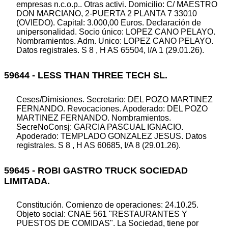
empresas n.c.o.p.. Otras activi. Domicilio: C/ MAESTRO
DON MARCIANO, 2-PUERTA 2 PLANTA 7 33010
(OVIEDO). Capital: 3.000,00 Euros. Declaración de
unipersonalidad. Socio único: LOPEZ CANO PELAYO.
Nombramientos. Adm. Unico: LOPEZ CANO PELAYO.
Datos registrales. S 8 , H AS 65504, I/A 1 (29.01.26).
59644 - LESS THAN THREE TECH SL.
Ceses/Dimisiones. Secretario: DEL POZO MARTINEZ
FERNANDO. Revocaciones. Apoderado: DEL POZO
MARTINEZ FERNANDO. Nombramientos.
SecreNoConsj: GARCIA PASCUAL IGNACIO.
Apoderado: TEMPLADO GONZALEZ JESUS. Datos
registrales. S 8 , H AS 60685, I/A 8 (29.01.26).
59645 - ROBI GASTRO TRUCK SOCIEDAD
LIMITADA.
Constitución. Comienzo de operaciones: 24.10.25.
Objeto social: CNAE 561 "RESTAURANTES Y
PUESTOS DE COMIDAS". La Sociedad, tiene por