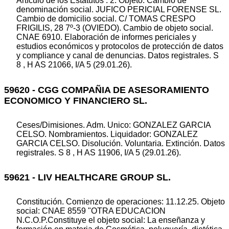
Artículo de los Estatutos : 2. Objeto. Cambio de
denominación social. JUFICO PERICIAL FORENSE SL.
Cambio de domicilio social. C/ TOMAS CRESPO
FRIGILIS, 28 7º-3 (OVIEDO). Cambio de objeto social.
CNAE 6910. Elaboración de informes periciales y
estudios económicos y protocolos de protección de datos
y compliance y canal de denuncias. Datos registrales. S
8 , H AS 21066, I/A 5 (29.01.26).
59620 - CGG COMPAÑIA DE ASESORAMIENTO
ECONOMICO Y FINANCIERO SL.
Ceses/Dimisiones. Adm. Unico: GONZALEZ GARCIA
CELSO. Nombramientos. Liquidador: GONZALEZ
GARCIA CELSO. Disolución. Voluntaria. Extinción. Datos
registrales. S 8 , H AS 11906, I/A 5 (29.01.26).
59621 - LIV HEALTHCARE GROUP SL.
Constitución. Comienzo de operaciones: 11.12.25. Objeto
social: CNAE 8559 "OTRA EDUCACION
N.C.O.P.Constituye el objeto social: La enseñanza y