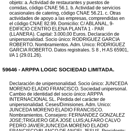
objeto: a. Actividad de restaurantes y puestos de
comidas, código CNAE 56.1. b. Actividad de servicios
ocasionales de catering, código CNAE 56.21. c. Otras
actividades de apoyo a las empresas, comprendidas en
el código CNAE 82.99. Domicilio: C/ ABLANAL, 9-
EDIFICIO CENTRO ELENA PLANTA 1 - PAR
(LLANERA). Capital: 3.000,00 Euros. Declaración de
unipersonalidad. Socio único: RODRIGUEZ GARCIA
ROBERTO. Nombramientos. Adm. Unico: RODRIGUEZ
GARCIA ROBERTO. Datos registrales. S 8 , H AS 65901,
I/A 1 (29.01.26).
59646 - ARPPA LOGIC SOCIEDAD LIMITADA.
Declaración de unipersonalidad. Socio único: JUNCEDA
MORENO ELADIO FRANCISCO. Sociedad unipersonal.
Cambio de identidad del socio único: ARPPA
INTERNACIONAL SL. Pérdida del carácter de
unipersonalidad. Ceses/Dimisiones. Adm. Unico:
JUNCEDA MORENO ELADIO FRANCISCO.
Nombramientos. Consejero: FERNANDEZ GONZALEZ
JOSE;TRIGUERO GEA JOSE LUIS;ALFARO CALVO
PEDRO JAVIER;JUNCEDA MORENO ELADIO
FRANCISCO;BLANCO DE ANGEL JESUS. Presidente: