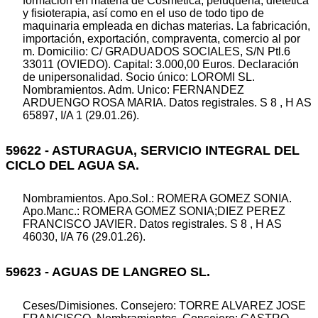
formación en materia de Cosmética, peluquería, dietética
y fisioterapia, así como en el uso de todo tipo de
maquinaria empleada en dichas materias. La fabricación,
importación, exportación, compraventa, comercio al por
m. Domicilio: C/ GRADUADOS SOCIALES, S/N Ptl.6
33011 (OVIEDO). Capital: 3.000,00 Euros. Declaración
de unipersonalidad. Socio único: LOROMI SL.
Nombramientos. Adm. Unico: FERNANDEZ
ARDUENGO ROSA MARIA. Datos registrales. S 8 , H AS
65897, I/A 1 (29.01.26).
59622 - ASTURAGUA, SERVICIO INTEGRAL DEL
CICLO DEL AGUA SA.
Nombramientos. Apo.Sol.: ROMERA GOMEZ SONIA.
Apo.Manc.: ROMERA GOMEZ SONIA;DIEZ PEREZ
FRANCISCO JAVIER. Datos registrales. S 8 , H AS
46030, I/A 76 (29.01.26).
59623 - AGUAS DE LANGREO SL.
Ceses/Dimisiones. Consejero: TORRE ALVAREZ JOSE