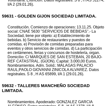
Voluntaria. Extinción. Datos registrales. S 8 , H AS 51274,
I/A 2 (29.01.26).
59631 - GOLDEN GIJON SOCIEDAD LIMITADA.
Constitución. Comienzo de operaciones: 13.11.25. Objeto
social: CNAE 5630 "SERVICIOS DE BEBIDAS".- La
Sociedad, tiene por objeto: a) Establecimiento de
bebidas. b) Servicio de restaurantes y puestos de
comidas. e) Provisión de comidas preparadas para
eventos y otros servicios de comidas. d) La participación
en certámenes, ferias y concursos de hostelería, organ.
Domicilio: C/ MARQUES DE SAN ESTEBAN, 20 BAJO-
REF CATASTRAL. (GIJON). Capital: 3.000,00 Euros.
Nombramientos. Adm. Solid.: MALAGAS PALACIO
RAUL;PAOLO GIOVANNI ZINICOLA ALVAREZ. Datos
registrales. S 8 , H AS 65899, I/A 1 (29.01.26).
59632 - TALLERES MANCHEÑO SOCIEDAD
LIMITADA.
Nombramientos. Apoderado: GONZALEZ GARCIA