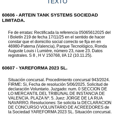
TEXTO
60606 - ARTEIN TANK SYSTEMS SOCIEDAD
LIMITADA.
Fe de erratas: Rectificada la referencia 05065612025 del
l Boletín 219 de fecha 17/11/25 en el sentido de hacer
constar que el domicilio social correcto se fija en en
46980-Paterna (Valencia), Parque Tecnológico, Ronda
Auguste Louis i Lumiére, número 23, nave 23. Datos
registrales. S 8 , H V 150768, I/A 12 (10.11.25).
60607 - YAREFORMA 2023 SL.
Situación concursal. Procedimiento concursal 943/2024.
FIRME: Si, Fecha de resolución 5/06/2025. Solicitud de
declaración Voluntario. Juzgado: num. 0 SECCION DE
LO MERCANTIL DEL TRIBUNAL DE INSTANCIA DE
VALENCIA. PLAZA Nº. 5. Juez: JORGE DE LA RUA
NAVARRO. Resoluciones: Se solicita la DECLARACION
DE CONCURSO VOLUNTARIO DE ACREEDORES de
la Sociedad YAREFORMA 2023 SL. Situación concursal.