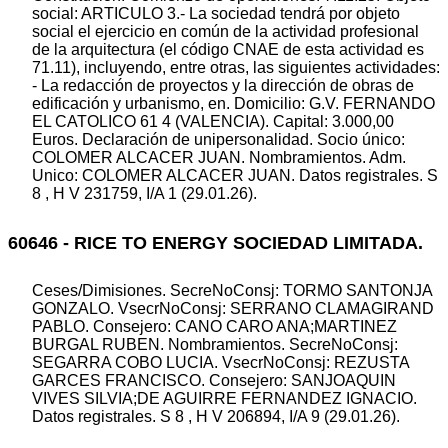
social: ARTICULO 3.- La sociedad tendrá por objeto
social el ejercicio en común de la actividad profesional
de la arquitectura (el código CNAE de esta actividad es
71.11), incluyendo, entre otras, las siguientes actividades:
- La redacción de proyectos y la dirección de obras de
edificación y urbanismo, en. Domicilio: G.V. FERNANDO
EL CATOLICO 61 4 (VALENCIA). Capital: 3.000,00
Euros. Declaración de unipersonalidad. Socio único:
COLOMER ALCACER JUAN. Nombramientos. Adm.
Unico: COLOMER ALCACER JUAN. Datos registrales. S
8 , H V 231759, I/A 1 (29.01.26).
60646 - RICE TO ENERGY SOCIEDAD LIMITADA.
Ceses/Dimisiones. SecreNoConsj: TORMO SANTONJA
GONZALO. VsecrNoConsj: SERRANO CLAMAGIRAND
PABLO. Consejero: CANO CARO ANA;MARTINEZ
BURGAL RUBEN. Nombramientos. SecreNoConsj:
SEGARRA COBO LUCIA. VsecrNoConsj: REZUSTA
GARCES FRANCISCO. Consejero: SANJOAQUIN
VIVES SILVIA;DE AGUIRRE FERNANDEZ IGNACIO.
Datos registrales. S 8 , H V 206894, I/A 9 (29.01.26).