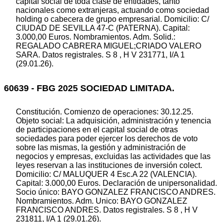
capital social de toda clase de entidades, tanto
nacionales como extranjeras, actuando como sociedad
holding o cabecera de grupo empresarial. Domicilio: C/
CIUDAD DE SEVILLA 47-C (PATERNA). Capital:
3.000,00 Euros. Nombramientos. Adm. Solid.:
REGALADO CABRERA MIGUEL;CRIADO VALERO
SARA. Datos registrales. S 8 , H V 231771, I/A 1
(29.01.26).
60639 - FBG 2025 SOCIEDAD LIMITADA.
Constitución. Comienzo de operaciones: 30.12.25.
Objeto social: La adquisición, administración y tenencia
de participaciones en el capital social de otras
sociedades para poder ejercer los derechos de voto
sobre las mismas, la gestión y administración de
negocios y empresas, excluidas las actividades que las
leyes reservan a las instituciones de inversión colect.
Domicilio: C/ MALUQUER 4 Esc.A 22 (VALENCIA).
Capital: 3.000,00 Euros. Declaración de unipersonalidad.
Socio único: BAYO GONZALEZ FRANCISCO ANDRES.
Nombramientos. Adm. Unico: BAYO GONZALEZ
FRANCISCO ANDRES. Datos registrales. S 8 , H V
231811, I/A 1 (29.01.26).