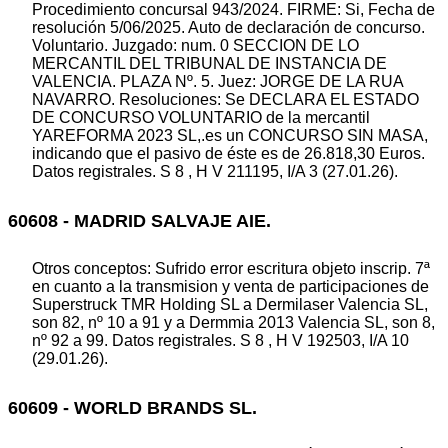
Procedimiento concursal 943/2024. FIRME: Si, Fecha de
resolución 5/06/2025. Auto de declaración de concurso.
Voluntario. Juzgado: num. 0 SECCION DE LO
MERCANTIL DEL TRIBUNAL DE INSTANCIA DE
VALENCIA. PLAZA Nº. 5. Juez: JORGE DE LA RUA
NAVARRO. Resoluciones: Se DECLARA EL ESTADO
DE CONCURSO VOLUNTARIO de la mercantil
YAREFORMA 2023 SL,.es un CONCURSO SIN MASA,
indicando que el pasivo de éste es de 26.818,30 Euros.
Datos registrales. S 8 , H V 211195, I/A 3 (27.01.26).
60608 - MADRID SALVAJE AIE.
Otros conceptos: Sufrido error escritura objeto inscrip. 7ª
en cuanto a la transmision y venta de participaciones de
Superstruck TMR Holding SL a Dermilaser Valencia SL,
son 82, nº 10 a 91 y a Dermmia 2013 Valencia SL, son 8,
nº 92 a 99. Datos registrales. S 8 , H V 192503, I/A 10
(29.01.26).
60609 - WORLD BRANDS SL.