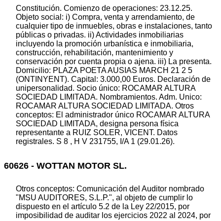
Constitución. Comienzo de operaciones: 23.12.25.
Objeto social: i) Compra, venta y arrendamiento, de
cualquier tipo de inmuebles, obras e instalaciones, tanto
públicas o privadas. ii) Actividades inmobiliarias
incluyendo la promoción urbanística e inmobiliaria,
construcción, rehabilitación, mantenimiento y
conservación por cuenta propia o ajena. iii) La presenta.
Domicilio: PLAZA POETA AUSIAS MARCH 21 2 5
(ONTINYENT). Capital: 3.000,00 Euros. Declaración de
unipersonalidad. Socio único: ROCAMAR ALTURA
SOCIEDAD LIMITADA. Nombramientos. Adm. Unico:
ROCAMAR ALTURA SOCIEDAD LIMITADA. Otros
conceptos: El administrador único ROCAMAR ALTURA
SOCIEDAD LIMITADA, designa persona física
representante a RUIZ SOLER, VICENT. Datos
registrales. S 8 , H V 231755, I/A 1 (29.01.26).
60626 - WOTTAN MOTOR SL.
Otros conceptos: Comunicación del Auditor nombrado
"MSU AUDITORES, S.L.P.", al objeto de cumplir lo
dispuesto en el artículo 5.2 de la Ley 22/2015, por
imposibilidad de auditar los ejercicios 2022 al 2024, por