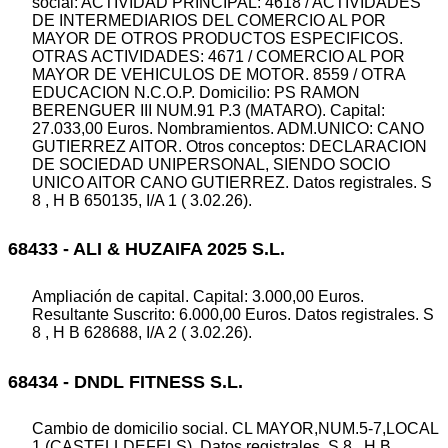
social: ACTIVIDAD PRINCIPAL: 4618 / ACTIVIDADES
DE INTERMEDIARIOS DEL COMERCIO AL POR
MAYOR DE OTROS PRODUCTOS ESPECIFICOS.
OTRAS ACTIVIDADES: 4671 / COMERCIO AL POR
MAYOR DE VEHICULOS DE MOTOR. 8559 / OTRA
EDUCACION N.C.O.P. Domicilio: PS RAMON
BERENGUER III NUM.91 P.3 (MATARO). Capital:
27.033,00 Euros. Nombramientos. ADM.UNICO: CANO
GUTIERREZ AITOR. Otros conceptos: DECLARACION
DE SOCIEDAD UNIPERSONAL, SIENDO SOCIO
UNICO AITOR CANO GUTIERREZ. Datos registrales. S
8 , H B 650135, I/A 1 ( 3.02.26).
68433 - ALI & HUZAIFA 2025 S.L.
Ampliación de capital. Capital: 3.000,00 Euros.
Resultante Suscrito: 6.000,00 Euros. Datos registrales. S
8 , H B 628688, I/A 2 ( 3.02.26).
68434 - DNDL FITNESS S.L.
Cambio de domicilio social. CL MAYOR,NUM.5-7,LOCAL
1 (CASTELLDEFELS). Datos registrales. S 8 , H B