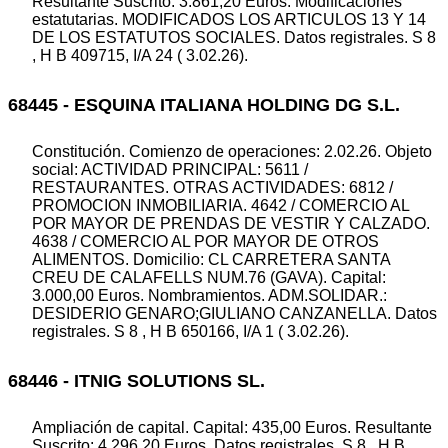
Resultante Suscrito: 3.861,20 Euros. Modificaciones
estatutarias. MODIFICADOS LOS ARTICULOS 13 Y 14
DE LOS ESTATUTOS SOCIALES. Datos registrales. S 8
, H B 409715, I/A 24 ( 3.02.26).
68445 - ESQUINA ITALIANA HOLDING DG S.L.
Constitución. Comienzo de operaciones: 2.02.26. Objeto
social: ACTIVIDAD PRINCIPAL: 5611 /
RESTAURANTES. OTRAS ACTIVIDADES: 6812 /
PROMOCION INMOBILIARIA. 4642 / COMERCIO AL
POR MAYOR DE PRENDAS DE VESTIR Y CALZADO.
4638 / COMERCIO AL POR MAYOR DE OTROS
ALIMENTOS. Domicilio: CL CARRETERA SANTA
CREU DE CALAFELLS NUM.76 (GAVA). Capital:
3.000,00 Euros. Nombramientos. ADM.SOLIDAR.:
DESIDERIO GENARO;GIULIANO CANZANELLA. Datos
registrales. S 8 , H B 650166, I/A 1 ( 3.02.26).
68446 - ITNIG SOLUTIONS SL.
Ampliación de capital. Capital: 435,00 Euros. Resultante
Suscrito: 4.296,20 Euros. Datos registrales. S 8 , H B