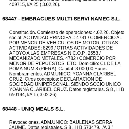
409715, I/A 25 ( 3.02.26).
68447 - EMBRAGUES MULTI-SERVI NAMEC S.L.
Constitución. Comienzo de operaciones: 4.02.26. Objeto
social: ACTIVIDAD PRINCIPAL: 4781 / COMERCIO AL
POR MENOR DE VEHICULOS DE MOTOR. OTRAS
ACTIVIDADES: 8299 / OTRAS ACTIVIDADES DE
APOYO A LAS EMPRESAS N.C.O.P.. 2553 /
MECANIZADO METALES. 4782 / COMERCIO POR
MENOR DE REPUESTOS. ETC. Domicilio: CL DE LA
POMA NUM.8 (PIERA). Capital: 3.000,00 Euros.
Nombramientos. ADM.UNICO: YOANNA CLARIBEL
CRUZ. Otros conceptos: DECLARACION DE
SOCIEDAD UNIPERSONAL, SIENDO SOCIO UNICO
YOANNA CLARIBEL CRUZ. Datos registrales. S 8 , H B
650194, I/A 1 ( 3.02.26).
68448 - UNIQ MEALS S.L.
Revocaciones. ADM.UNICO: BAULENAS SERRA
JAUME. Datos registrales. S 8 , H B 573479, I/A 3 (