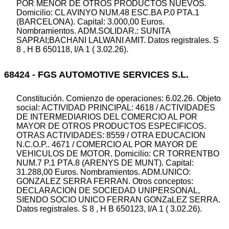
POR MENOR DE OTROS PRODUCTOS NUEVOS.
Domicilio: CL AVINYO NUM.48 ESC.BA P.0 PTA.1
(BARCELONA). Capital: 3.000,00 Euros.
Nombramientos. ADM.SOLIDAR.: SUNITA
SAPRAI;BACHANI LALWANI AMIT. Datos registrales. S
8 , H B 650118, I/A 1 ( 3.02.26).
68424 - FGS AUTOMOTIVE SERVICES S.L.
Constitución. Comienzo de operaciones: 6.02.26. Objeto
social: ACTIVIDAD PRINCIPAL: 4618 / ACTIVIDADES
DE INTERMEDIARIOS DEL COMERCIO AL POR
MAYOR DE OTROS PRODUCTOS ESPECIFICOS.
OTRAS ACTIVIDADES: 8559 / OTRA EDUCACION
N.C.O.P.. 4671 / COMERCIO AL POR MAYOR DE
VEHICULOS DE MOTOR. Domicilio: CR TORRENTBO
NUM.7 P.1 PTA.8 (ARENYS DE MUNT). Capital:
31.288,00 Euros. Nombramientos. ADM.UNICO:
GONZALEZ SERRA FERRAN. Otros conceptos:
DECLARACION DE SOCIEDAD UNIPERSONAL,
SIENDO SOCIO UNICO FERRAN GONZaLEZ SERRA.
Datos registrales. S 8 , H B 650123, I/A 1 ( 3.02.26).