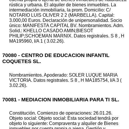
rústica y urbana. El alquiler de bienes inmuebles. La
intermediación inmobiliaria, la prom. Domicilio: C/
NOTARIO LUIS OLIVER 2 2 (MARBELLA). Capital:
3.000,00 Euros. Declaración de unipersonalidad. Socio
único: MANIFESTA CAPITAL BV. Nombramientos. Adm.
Solid.: KHELLO CASADO AMIN;BIESOT
PHILIP;SCHOEMAN MARNIX. Datos registrales. S 8 , H
MA195960, I/A 1 ( 3.02.26).
70080 - CENTRO DE EDUCACION INFANTIL
COQUETES SL.
Nombramientos. Apoderado: SOLER LUQUE MARIA
VICTORIA. Datos registrales. S 8 , H MA185754, I/A 3 (
3.02.26).
70081 - MEDIACION INMOBILIARIA PARA TI SL.
Constitución. Comienzo de operaciones: 26.01.26.
Objeto social: Objeto social: Esta sociedad tendrá por
objeto lo siguiente: Compraventa y alquiler de Bienes
inmuebles por cuenta propia o ajena. Gestión y