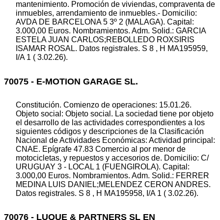
mantenimiento. Promoción de viviendas, compraventa de
inmuebles, arrendamiento de inmuebles.- Domicilio:
AVDA DE BARCELONA 5 3º 2 (MALAGA). Capital:
3.000,00 Euros. Nombramientos. Adm. Solid.: GARCIA
ESTELA JUAN CARLOS;REBOLLEDO ROXSIRIS
ISAMAR ROSAL. Datos registrales. S 8 , H MA195959,
I/A 1 ( 3.02.26).
70075 - E-MOTION GARAGE SL.
Constitución. Comienzo de operaciones: 15.01.26.
Objeto social: Objeto social. La sociedad tiene por objeto
el desarrollo de las actividades correspondientes a los
siguientes códigos y descripciones de la Clasificación
Nacional de Actividades Económicas: Actividad principal:
CNAE. Epígrafe 47.83 Comercio al por menor de
motocicletas, y repuestos y accesorios de. Domicilio: C/
URUGUAY 3 - LOCAL 1 (FUENGIROLA). Capital:
3.000,00 Euros. Nombramientos. Adm. Solid.: FERRER
MEDINA LUIS DANIEL;MELENDEZ CERON ANDRES.
Datos registrales. S 8 , H MA195958, I/A 1 ( 3.02.26).
70076 - LUQUE & PARTNERS SL EN