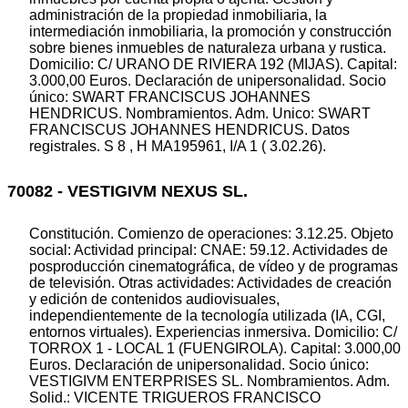
administración de la propiedad inmobiliaria, la
intermediación inmobiliaria, la promoción y construcción
sobre bienes inmuebles de naturaleza urbana y rustica.
Domicilio: C/ URANO DE RIVIERA 192 (MIJAS). Capital:
3.000,00 Euros. Declaración de unipersonalidad. Socio
único: SWART FRANCISCUS JOHANNES
HENDRICUS. Nombramientos. Adm. Unico: SWART
FRANCISCUS JOHANNES HENDRICUS. Datos
registrales. S 8 , H MA195961, I/A 1 ( 3.02.26).
70082 - VESTIGIVM NEXUS SL.
Constitución. Comienzo de operaciones: 3.12.25. Objeto
social: Actividad principal: CNAE: 59.12. Actividades de
posproducción cinematográfica, de vídeo y de programas
de televisión. Otras actividades: Actividades de creación
y edición de contenidos audiovisuales,
independientemente de la tecnología utilizada (IA, CGI,
entornos virtuales). Experiencias inmersiva. Domicilio: C/
TORROX 1 - LOCAL 1 (FUENGIROLA). Capital: 3.000,00
Euros. Declaración de unipersonalidad. Socio único:
VESTIGIVM ENTERPRISES SL. Nombramientos. Adm.
Solid.: VICENTE TRIGUEROS FRANCISCO