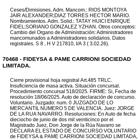
Ceses/Dimisiones. Adm. Mancom.: RIOS MONTOYA
JAIR ALEXANDER;DIAZ TORRES HECTOR MARIO.
Nombramientos. Adm. Solid.: TATAY HUICI ENRIQUE
FIDEL;SORIANO GONZALEZ YZHAN. Otros conceptos:
Cambio del Organo de Administración: Administradores
mancomunados a Administradores solidarios. Datos
registrales. S 8 , H V 217810, I/A 3 ( 3.02.26).
70468 - FIDEYSA & PAME CARRIONI SOCIEDAD
LIMITADA.
Cierre provisional hoja registral Art.485 TRLC.
Insuficiencia de masa activa. Situación concursal.
Procedimiento concursal 518/2025. FIRME: Si, Fecha de
resolución 18/06/2025. Auto de declaración de concurso.
Voluntario. Juzgado: num. 0 JUZGADO DE LO
MERCANTIL NUMERO 5 DE VALENCIA. Juez: JORGE
DE LA RUA NAVARRO. Resoluciones: En Auto de fecha
dieciocho de junio de dos mil veinticinco por el
Magistrado Juez, Don Jorge de la Rúa Navarro se
DECLARA EL ESTADO DE CONCURSO VOLUNTARIO
de FIDEYSA & PAME CARRIONI SOCIEDAD LIMITADA,