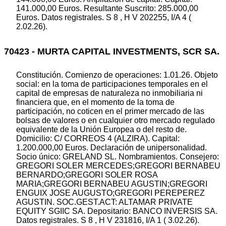
141.000,00 Euros. Resultante Suscrito: 285.000,00
Euros. Datos registrales. S 8 , H V 202255, I/A 4 (
2.02.26).
70423 - MURTA CAPITAL INVESTMENTS, SCR SA.
Constitución. Comienzo de operaciones: 1.01.26. Objeto
social: en la toma de participaciones temporales en el
capital de empresas de naturaleza no inmobiliaria ni
financiera que, en el momento de la toma de
participación, no coticen en el primer mercado de las
bolsas de valores o en cualquier otro mercado regulado
equivalente de la Unión Europea o del resto de.
Domicilio: C/ CORREOS 4 (ALZIRA). Capital:
1.200.000,00 Euros. Declaración de unipersonalidad.
Socio único: GRELAND SL. Nombramientos. Consejero:
GREGORI SOLER MERCEDES;GREGORI BERNABEU
BERNARDO;GREGORI SOLER ROSA
MARIA;GREGORI BERNABEU AGUSTIN;GREGORI
ENGUIX JOSE AUGUSTO;GREGORI PEREPEREZ
AGUSTIN. SOC.GEST.ACT: ALTAMAR PRIVATE
EQUITY SGIIC SA. Depositario: BANCO INVERSIS SA.
Datos registrales. S 8 , H V 231816, I/A 1 ( 3.02.26).