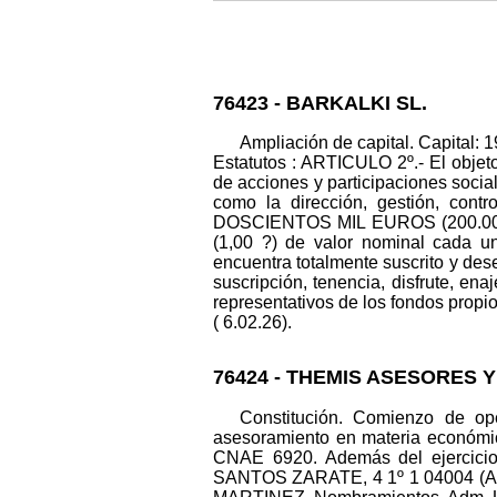
76423 - BARKALKI SL.
Ampliación de capital. Capital: 
Estatutos : ARTICULO 2º.- El objeto 
de acciones y participaciones social
como la dirección, gestión, contr
DOSCIENTOS MIL EUROS (200.000
(1,00 ?) de valor nominal cada u
encuentra totalmente suscrito y des
suscripción, tenencia, disfrute, ena
representativos de los fondos propio
( 6.02.26).
76424 - THEMIS ASESORES
Constitución. Comienzo de ope
asesoramiento en materia económica
CNAE 6920. Además del ejercicio d
SANTOS ZARATE, 4 1º 1 04004 (ALM