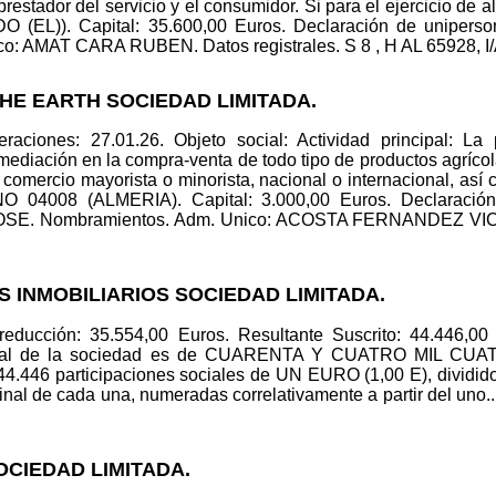
prestador del servicio y el consumidor. Si para el ejercicio de
 (EL)). Capital: 35.600,00 Euros. Declaración de unipers
 AMAT CARA RUBEN. Datos registrales. S 8 , H AL 65928, I/A 
THE EARTH SOCIEDAD LIMITADA.
aciones: 27.01.26. Objeto social: Actividad principal: La 
mediación en la compra-venta de todo tipo de productos agrícola
el comercio mayorista o minorista, nacional o internacional, a
08 (ALMERIA). Capital: 3.000,00 Euros. Declaración d
 Nombramientos. Adm. Unico: ACOSTA FERNANDEZ VICTOR 
OS INMOBILIARIOS SOCIEDAD LIMITADA.
reducción: 35.554,00 Euros. Resultante Suscrito: 44.446,00 E
l capital de la sociedad es de CUARENTA Y CUATRO MIL
4.446 participaciones sociales de UN EURO (1,00 E), dividido
l de cada una, numeradas correlativamente a partir del uno.. 
SOCIEDAD LIMITADA.