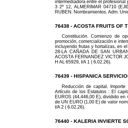
intermediadora entre el profesional 
3 2º 12, ALMERIMAR 04710 (EJIDO
RUBEN. Nombramientos. Adm. Unico:
76438 - ACOSTA FRUITS OF 
Constitución. Comienzo de oper
promoción, comercialización e inter
incluyendo frutas y hortalizas, en 
28-LA CAÑADA DE SAN URBANO 040
ACOSTA FERNANDEZ VICTOR JOSE.
H AL 65929, I/A 1 ( 6.02.26).
76439 - HISPANICA SERVICI
Reducción de capital. Importe 
Artículo de los Estatutos : E
EUROS (44.446,00 E), dividido en 4
de UN EURO (1,00 E) de valor nomina
I/A 2 ( 6.02.26).
76440 - KALERIA INVIERTE 