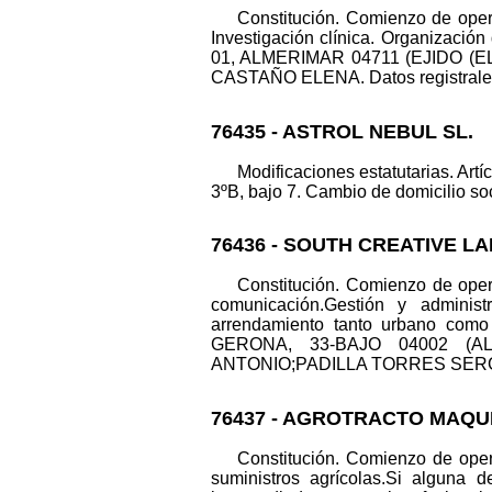
Constitución. Comienzo de oper
Investigación clínica. Organizació
01, ALMERIMAR 04711 (EJIDO (EL
CASTAÑO ELENA. Datos registrales. 
76435 - ASTROL NEBUL SL.
Modificaciones estatutarias. Artí
3ºB, bajo 7. Cambio de domicilio so
76436 - SOUTH CREATIVE L
Constitución. Comienzo de opera
comunicación.Gestión y administr
arrendamiento tanto urbano como 
GERONA, 33-BAJO 04002 (ALM
ANTONIO;PADILLA TORRES SERGIO. Da
76437 - AGROTRACTO MAQUI
Constitución. Comienzo de oper
suministros agrícolas.Si alguna d