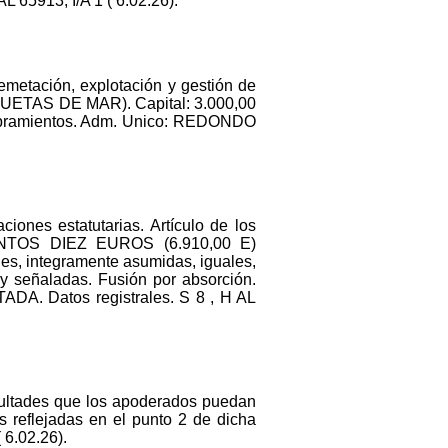
65913, I/A 1 ( 6.02.26).
lemetación, explotación y gestión de
OQUETAS DE MAR). Capital: 3.000,00
bramientos. Adm. Unico: REDONDO
ciones estatutarias. Artículo de los
CIENTOS DIEZ EUROS (6.910,00 E)
s, integramente asumidas, iguales,
y señaladas. Fusión por absorción.
. Datos registrales. S 8 , H AL
facultades que los apoderados puedan
s reflejadas en el punto 2 de dicha
 6.02.26).