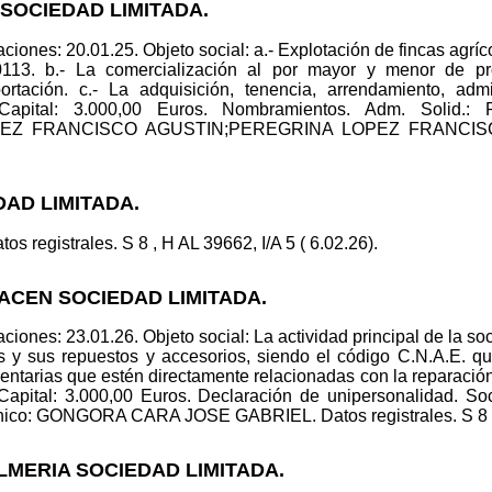
 SOCIEDAD LIMITADA.
iones: 20.01.25. Objeto social: a.- Explotación de fincas agríco
3. b.- La comercialización al por mayor y menor de produ
ortación. c.- La adquisición, tenencia, arrendamiento, adm
apital: 3.000,00 Euros. Nombramientos. Adm. Soli
 FRANCISCO AGUSTIN;PEREGRINA LOPEZ FRANCISCO. D
DAD LIMITADA.
os registrales. S 8 , H AL 39662, I/A 5 ( 6.02.26).
ACEN SOCIEDAD LIMITADA.
iones: 23.01.26. Objeto social: La actividad principal de la so
s y sus repuestos y accesorios, siendo el código C.N.A.E. q
mentarias que estén directamente relacionadas con la reparac
Capital: 3.000,00 Euros. Declaración de unipersonalidad
co: GONGORA CARA JOSE GABRIEL. Datos registrales. S 8 , H 
ALMERIA SOCIEDAD LIMITADA.