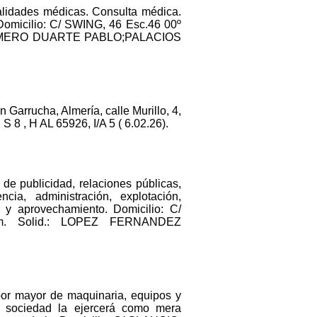
ialidades médicas. Consulta médica.
 Domicilio: C/ SWING, 46 Esc.46 00º
.: ROMERO DUARTE PABLO;PALACIOS
n Garrucha, Almería, calle Murillo, 4,
 8 , H AL 65926, I/A 5 ( 6.02.26).
de publicidad, relaciones públicas,
cia, administración, explotación,
 y aprovechamiento. Domicilio: C/
dm. Solid.: LOPEZ FERNANDEZ
por mayor de maquinaria, equipos y
 la sociedad la ejercerá como mera