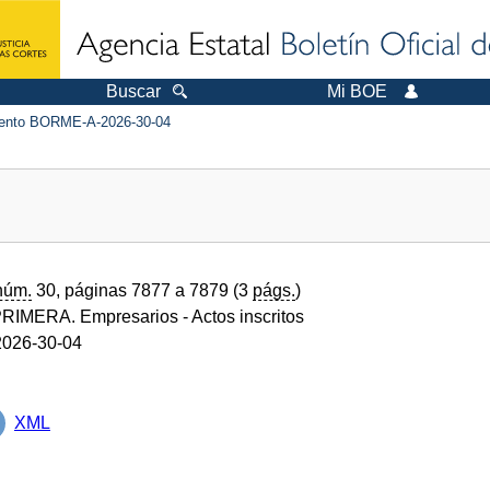
Buscar
Mi BOE
nto BORME-A-2026-30-04
núm.
30, páginas 7877 a 7879 (3
págs.
)
RIMERA. Empresarios
- Actos inscritos
026-30-04
XML