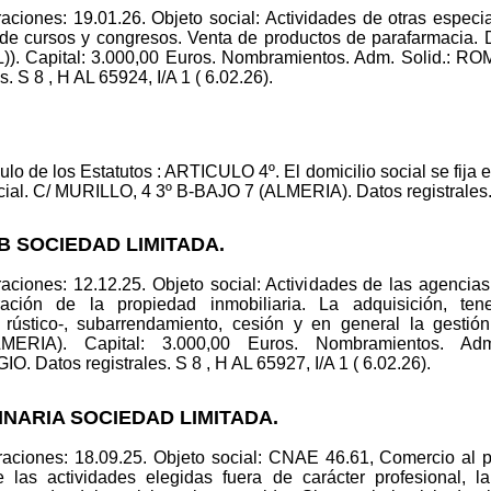
aciones: 19.01.26. Objeto social: Actividades de otras espec
n de cursos y congresos. Venta de productos de parafarmacia.
)). Capital: 3.000,00 Euros. Nombramientos. Adm. Solid
S 8 , H AL 65924, I/A 1 ( 6.02.26).
culo de los Estatutos : ARTICULO 4º. El domicilio social se fija e
cial. C/ MURILLO, 4 3º B-BAJO 7 (ALMERIA). Datos registrales. S
AB SOCIEDAD LIMITADA.
ciones: 12.12.25. Objeto social: Actividades de las agencias 
ación de la propiedad inmobiliaria. La adquisición, tenen
rústico-, subarrendamiento, cesión y en general la gestión
ERIA). Capital: 3.000,00 Euros. Nombramientos. A
tos registrales. S 8 , H AL 65927, I/A 1 ( 6.02.26).
NARIA SOCIEDAD LIMITADA.
aciones: 18.09.25. Objeto social: CNAE 46.61, Comercio al 
e las actividades elegidas fuera de carácter profesional,