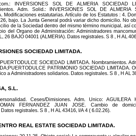
ancom.: INVERSIONES SOL DE ALMERIA SOCIEDAD LI
ientos. Adm. Solid.: INVERSIONES SOL DE ALMERIA
ficaciones estatutarias. Artículo de los Estatutos : 4. Domicil
 26, bajo. La Junta General podrá variar dicho domicilio. No o
cilio de la Sociedad dentro del mismo término municipal, así c
bio del Organo de Administración: Administradores mancomun
, 26 BAJO 04001 (ALMERIA). Datos registrales. S 8 , H AL 40698
RSIONES SOCIEDAD LIMITADA.
co: PUERTODULCE SOCIEDAD LIMITADA. Nombramientos. A
DA;PUERTODULCE PATRIMONIO SOCIEDAD LIMITADA. Otros
o a Administradores solidarios. Datos registrales. S 8 , H AL 30
, S.L.
nipersonalidad. Ceses/Dimisiones. Adm. Unico: AGUI
 ROMAN FERNANDEZ JUAN JOSE. Cambio de domicil
 registrales. S 8 , H AL 43416, I/A 4 ( 6.02.26).
CENTRO REAL ESTATE SOCIEDAD LIMITADA.