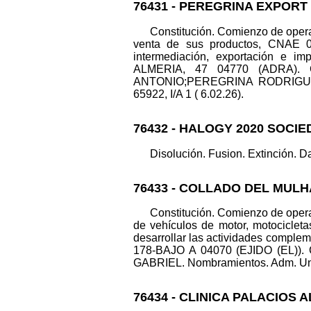
76431 - PEREGRINA EXPORT
Constitución. Comienzo de operac
venta de sus productos, CNAE 011
intermediación, exportación e imp
ALMERIA, 47 04770 (ADRA). C
ANTONIO;PEREGRINA RODRIGUEZ
65922, I/A 1 ( 6.02.26).
76432 - HALOGY 2020 SOCIE
Disolución. Fusion. Extinción. Dat
76433 - COLLADO DEL MULH
Constitución. Comienzo de operac
de vehículos de motor, motocicleta
desarrollar las actividades comple
178-BAJO A 04070 (EJIDO (EL)). 
GABRIEL. Nombramientos. Adm. Uni
76434 - CLINICA PALACIOS 