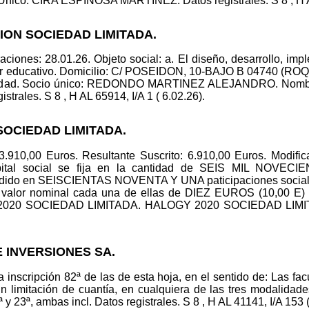
co: CIRA ESPINOSA MARTINEZ. Datos registrales. S 8 , H AL 
ION SOCIEDAD LIMITADA.
ciones: 28.01.26. Objeto social: a. El diseño, desarrollo, imp
ter educativo. Domicilio: C/ POSEIDON, 10-BAJO B 04740 (R
nalidad. Socio único: REDONDO MARTINEZ ALEJANDRO. Nom
les. S 8 , H AL 65914, I/A 1 ( 6.02.26).
SOCIEDAD LIMITADA.
 3.910,00 Euros. Resultante Suscrito: 6.910,00 Euros. Modifica
pital social se fija en la cantidad de SEIS MIL NOVE
vidido en SEISCIENTAS NOVENTA Y UNA paticipaciones sociale
n valor nominal cada una de ellas de DIEZ EUROS (10,00 E) 
2020 SOCIEDAD LIMITADA. HALOGY 2020 SOCIEDAD LIMITADA
E INVERSIONES SA.
la inscripción 82ª de las de esta hoja, en el sentido de: Las 
 limitación de cuantía, en cualquiera de las tres modalidade
y 23ª, ambas incl. Datos registrales. S 8 , H AL 41141, I/A 153 (