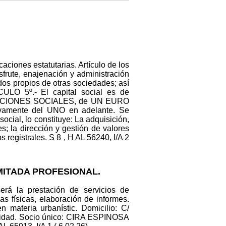
aciones estatutarias. Artículo de los
isfrute, enajenación y administración
ndos propios de otras sociedades; así
ICULO 5º.- El capital social es de
IPACIONES SOCIALES, de UN EURO
tivamente del UNO en adelante. Se
cial, lo constituye: La adquisición,
s; la dirección y gestión de valores
 registrales. S 8 , H AL 56240, I/A 2
MITADA PROFESIONAL.
será la prestación de servicios de
s físicas, elaboración de informes.
 materia urbanístic. Domicilio: C/
lidad. Socio único: CIRA ESPINOSA