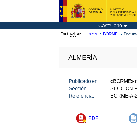
Castellano
Está
Vd.
en
Inicio
BORME
Docume
ALMERÍA
Publicado en:
«
BORME
»
Sección:
SECCIÓN P
Referencia:
BORME-A-2
PDF