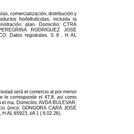
las, comercialización, distribución y
ctos hortofrutícolas, incluida la
inistración, plan. Domicilio: CTRA
d.: PEREGRINA RODRIGUEZ JOSE
atos registrales. S 8 , H AL
ciedad será el comercio al por menor
ue le corresponde el 47.8. así como
ión el ma. Domicilio: AVDA BULEVAR,
. Socio único: GONGORA CARA JOSE
AL 65923, I/A 1 ( 6.02.26).