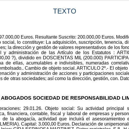
TEXTO
197.000,00 Euros. Resultante Suscrito: 200.000,00 Euros. Modific
social, lo constituye: La adquisición, suscripción, tenencia, d
es; la dirección y gestión de valores representativos de los fo
ol y administración de las Artículo de los Estatutos : ART
,00 ?), dividido en DOSCIENTAS MIL (200.000) PARTIC
na de ellas, acumulables e indivisibles, numeradas correla
embolsado.. Cambio de objeto social. ARTICULO 2º.- El objeto so
jenación y administración de acciones y participaciones sociale
s de otras sociedades; así como la dirección, gestión, con. Datos
 Y ABOGADOS SOCIEDAD DE RESPONSABILIDAD LI
raciones: 29.01.26. Objeto social: Su actividad principal 
, financiera, contable, fiscal y laboral de empresas y persona
e la abogacía, actividad que incluirá el asesoramientoo en
ERIA). Capital: 3.000,00 Euros. Declaración de unipersona