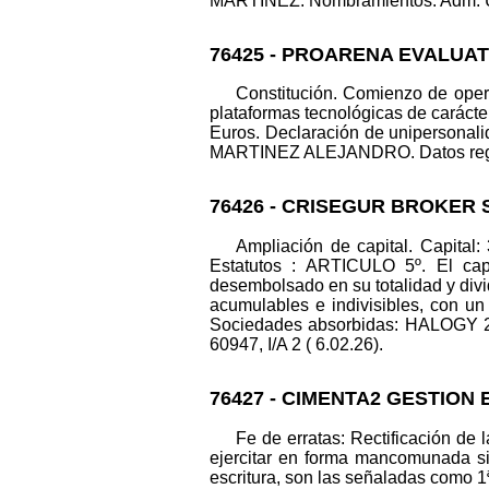
MARTINEZ. Nombramientos. Adm. Uni
76425 - PROARENA EVALUAT
Constitución. Comienzo de opera
plataformas tecnológicas de carác
Euros. Declaración de uniperso
MARTINEZ ALEJANDRO. Datos registra
76426 - CRISEGUR BROKER 
Ampliación de capital. Capital:
Estatutos : ARTICULO 5º. El ca
desembolsado en su totalidad y di
acumulables e indivisibles, con u
Sociedades absorbidas: HALOGY 
60947, I/A 2 ( 6.02.26).
76427 - CIMENTA2 GESTION 
Fe de erratas: Rectificación de 
ejercitar en forma mancomunada sin
escritura, son las señaladas como 1ª 