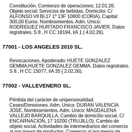
Constitución. Comienzo de operaciones: 12.01.26.
Objeto social: Servicios de bebidas. Domicilio: C/
ALFONSO VII Bl.17 1º 13F 10800 (CORIA). Capital:
300,00 Euros. Nombramientos. Adm. Unico:
RODRIGUEZ HURTADO FRANCISCO JAVIER. Datos
registrales. S 8 , H CC 18194, I/A 1 ( 4.02.26).
77001 - LOS ANGELES 2010 SL.
Revocaciones. Apoderado: HUETE GONZALEZ
GEMMA;HUETE GONZALEZ GEMMA. Datos registrales.
S 8 , H CC 15077, I/A 35 ( 2.02.26).
77002 - VALLEVENERO SL.
Pérdida del carácter de unipersonalidad.
Ceses/Dimisiones. Adm. Unico: DURAN VALENCIA
JOSE. Nombramientos. Adm. Unico: MAGDALENA
VALLEJO BARQUILLA. Cambio de domicilio social. C/
ENCARNACION, 17 10200 (TRUJILLO). Cambio de
objeto social. Actividades de intermediarios del comercio
al por mayor de productos. Comercio al por menor de