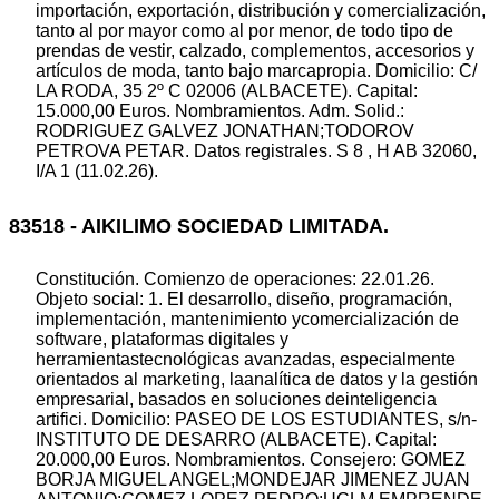
importación, exportación, distribución y comercialización,
tanto al por mayor como al por menor, de todo tipo de
prendas de vestir, calzado, complementos, accesorios y
artículos de moda, tanto bajo marcapropia. Domicilio: C/
LA RODA, 35 2º C 02006 (ALBACETE). Capital:
15.000,00 Euros. Nombramientos. Adm. Solid.:
RODRIGUEZ GALVEZ JONATHAN;TODOROV
PETROVA PETAR. Datos registrales. S 8 , H AB 32060,
I/A 1 (11.02.26).
83518 - AIKILIMO SOCIEDAD LIMITADA.
Constitución. Comienzo de operaciones: 22.01.26.
Objeto social: 1. El desarrollo, diseño, programación,
implementación, mantenimiento ycomercialización de
software, plataformas digitales y
herramientastecnológicas avanzadas, especialmente
orientados al marketing, laanalítica de datos y la gestión
empresarial, basados en soluciones deinteligencia
artifici. Domicilio: PASEO DE LOS ESTUDIANTES, s/n-
INSTITUTO DE DESARRO (ALBACETE). Capital:
20.000,00 Euros. Nombramientos. Consejero: GOMEZ
BORJA MIGUEL ANGEL;MONDEJAR JIMENEZ JUAN