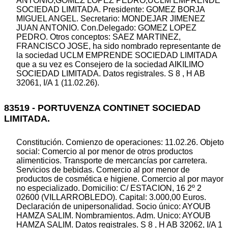
ANTONIO;GOMEZ LOPEZ PEDRO;UCLM EMPRENDE
SOCIEDAD LIMITADA. Presidente: GOMEZ BORJA
MIGUEL ANGEL. Secretario: MONDEJAR JIMENEZ
JUAN ANTONIO. Con.Delegado: GOMEZ LOPEZ
PEDRO. Otros conceptos: SAEZ MARTINEZ,
FRANCISCO JOSE, ha sido nombrado representante de
la sociedad UCLM EMPRENDE SOCIEDAD LIMITADA
que a su vez es Consejero de la sociedad AIKILIMO
SOCIEDAD LIMITADA. Datos registrales. S 8 , H AB
32061, I/A 1 (11.02.26).
83519 - PORTUVENZA CONTINET SOCIEDAD
LIMITADA.
Constitución. Comienzo de operaciones: 11.02.26. Objeto
social: Comercio al por menor de otros productos
alimenticios. Transporte de mercancías por carretera.
Servicios de bebidas. Comercio al por menor de
productos de cosmética e higiene. Comercio al por mayor
no especializado. Domicilio: C/ ESTACION, 16 2º 2
02600 (VILLARROBLEDO). Capital: 3.000,00 Euros.
Declaración de unipersonalidad. Socio único: AYOUB
HAMZA SALIM. Nombramientos. Adm. Unico: AYOUB
HAMZA SALIM. Datos registrales. S 8 , H AB 32062, I/A 1