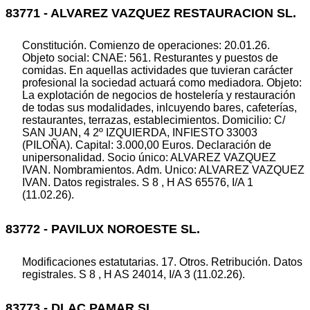
83771 - ALVAREZ VAZQUEZ RESTAURACION SL.
Constitución. Comienzo de operaciones: 20.01.26.
Objeto social: CNAE: 561. Resturantes y puestos de
comidas. En aquellas actividades que tuvieran carácter
profesional la sociedad actuará como mediadora. Objeto:
La explotación de negocios de hostelería y restauración
de todas sus modalidades, inlcuyendo bares, cafeterías,
restaurantes, terrazas, establecimientos. Domicilio: C/
SAN JUAN, 4 2º IZQUIERDA, INFIESTO 33003
(PILOÑA). Capital: 3.000,00 Euros. Declaración de
unipersonalidad. Socio único: ALVAREZ VAZQUEZ
IVAN. Nombramientos. Adm. Unico: ALVAREZ VAZQUEZ
IVAN. Datos registrales. S 8 , H AS 65576, I/A 1
(11.02.26).
83772 - PAVILUX NOROESTE SL.
Modificaciones estatutarias. 17. Otros. Retribución. Datos
registrales. S 8 , H AS 24014, I/A 3 (11.02.26).
83773 - DLAC PAMAR SL.