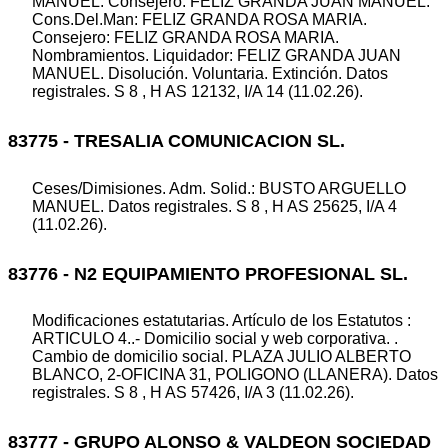
MANUEL. Consejero: FELIZ GRANDA JUAN MANUEL.
Cons.Del.Man: FELIZ GRANDA ROSA MARIA.
Consejero: FELIZ GRANDA ROSA MARIA.
Nombramientos. Liquidador: FELIZ GRANDA JUAN
MANUEL. Disolución. Voluntaria. Extinción. Datos
registrales. S 8 , H AS 12132, I/A 14 (11.02.26).
83775 - TRESALIA COMUNICACION SL.
Ceses/Dimisiones. Adm. Solid.: BUSTO ARGUELLO
MANUEL. Datos registrales. S 8 , H AS 25625, I/A 4
(11.02.26).
83776 - N2 EQUIPAMIENTO PROFESIONAL SL.
Modificaciones estatutarias. Artículo de los Estatutos :
ARTICULO 4..- Domicilio social y web corporativa. .
Cambio de domicilio social. PLAZA JULIO ALBERTO
BLANCO, 2-OFICINA 31, POLIGONO (LLANERA). Datos
registrales. S 8 , H AS 57426, I/A 3 (11.02.26).
83777 - GRUPO ALONSO & VALDEON SOCIEDAD