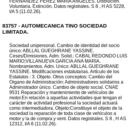
FERNANDEZ PEREZ MARIA ANGELES. Disolución.
Voluntaria. Extinción. Datos registrales. S 8 , H AS 5228,
I/A 5 (11.02.26).
83757 - AUTOMECANICA TINO SOCIEDAD
LIMITADA.
Sociedad unipersonal. Cambio de identidad del socio
único: ABLLAL GUEGHRANE YASSINE.
Ceses/Dimisiones. Adm. Solid.: CABAL REDONDO LUIS
MARIO;VILLANUEVA GARCIA ANA MARIA.
Nombramientos. Adm. Unico: ABLLAL GUEGHRANE
YASSINE. Modificaciones estatutarias. Artículo de los
Estatutos : 3. Objeto. Otros conceptos: Cambio del
Organo de Administración: Administradores solidarios a
Administrador único. Cambio de objeto social. CNAE
9531 Reparación y mantenimiento de vehículos de
motor.En relación a aquellas actividades que tengan el
carácter de actividad profesional la sociedad actuará
como intermediadora. Objeto:Constituye el objeto de la
sociedad la reparación de toda clase de vehículos a
motor y la de compra y vent. Datos registrales. S 8 , H AS
12312, I/A 6 (11.02.26).