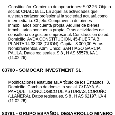
Constitución. Comienzo de operaciones: 5.02.26. Objeto
social: CNAE: 6811. En aquellas actividades que
tuvieran carácter profesional la sociedad actuará como
intermediaria. Objeto: Compraventa de bienes
inmobiliarios por cuenta propia. Alquiler de bienes
inmobiliarios por cuenta propia. Otras actividades de
consultoría de gestión empresarial. Construcción de ed.
Domicilio: AVDA CONSTITUCION, 45-PUERTA B,
PLANTA 14 33208 (GIJON). Capital: 3.000,00 Euros.
Nombramientos. Adm. Unico: SANTIAGO GARCIA
PAULA. Datos registrales. S 8 , H AS 65578, I/A 1
(11.02.26).
83780 - SOMOCAR INVESTMENT SL.
Modificaciones estatutarias. Artículo de los Estatutos : 3.
Domicilio. Cambio de domicilio social. C/ FAYA, 6-
PARQUE TECNOLOGICO DE ASTURIAS, CORUÑO
(LLANERA). Datos registrales. S 8 , H AS 62197, I/A 4
(11.02.26).
83781 - GRUPO ESPAÑOL DESARROLLO MINERO