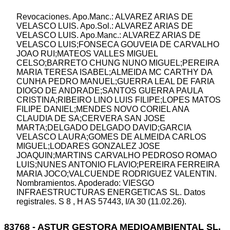
Revocaciones. Apo.Manc.: ALVAREZ ARIAS DE
VELASCO LUIS. Apo.Sol.: ALVAREZ ARIAS DE
VELASCO LUIS. Apo.Manc.: ALVAREZ ARIAS DE
VELASCO LUIS;FONSECA GOUVEIA DE CARVALHO
JOAO RUI;MATEOS VALLES MIGUEL
CELSO;BARRETO CHUNG NUNO MIGUEL;PEREIRA
MARIA TERESA ISABEL;ALMEIDA MC CARTHY DA
CUNHA PEDRO MANUEL;GUERRA LEAL DE FARIA
DIOGO DE ANDRADE;SANTOS GUERRA PAULA
CRISTINA;RIBEIRO LINO LUIS FILIPE;LOPES MATOS
FILIPE DANIEL;MENDES NOVO CORIEL ANA
CLAUDIA DE SA;CERVERA SAN JOSE
MARTA;DELGADO DELGADO DAVID;GARCIA
VELASCO LAURA;GOMES DE ALMEIDA CARLOS
MIGUEL;LODARES GONZALEZ JOSE
JOAQUIN;MARTINS CARVALHO PEDROSO ROMAO
LUIS;NUNES ANTONIO FLAVIO;PEREIRA FERREIRA
MARIA JOCO;VALCUENDE RODRIGUEZ VALENTIN.
Nombramientos. Apoderado: VIESGO
INFRAESTRUCTURAS ENERGETICAS SL. Datos
registrales. S 8 , H AS 57443, I/A 30 (11.02.26).
83768 - ASTUR GESTORA MEDIOAMBIENTAL SL.