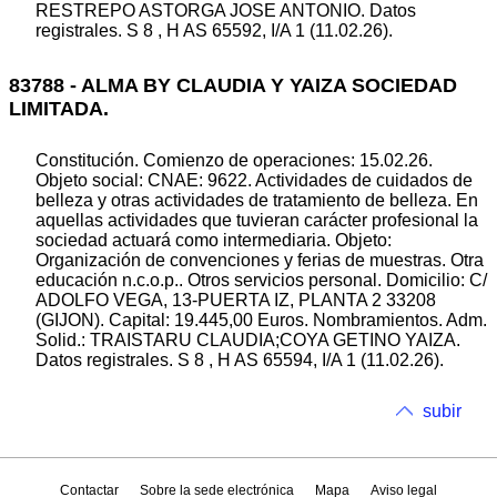
RESTREPO ASTORGA JOSE ANTONIO. Datos
registrales. S 8 , H AS 65592, I/A 1 (11.02.26).
83788 - ALMA BY CLAUDIA Y YAIZA SOCIEDAD
LIMITADA.
Constitución. Comienzo de operaciones: 15.02.26.
Objeto social: CNAE: 9622. Actividades de cuidados de
belleza y otras actividades de tratamiento de belleza. En
aquellas actividades que tuvieran carácter profesional la
sociedad actuará como intermediaria. Objeto:
Organización de convenciones y ferias de muestras. Otra
educación n.c.o.p.. Otros servicios personal. Domicilio: C/
ADOLFO VEGA, 13-PUERTA IZ, PLANTA 2 33208
(GIJON). Capital: 19.445,00 Euros. Nombramientos. Adm.
Solid.: TRAISTARU CLAUDIA;COYA GETINO YAIZA.
Datos registrales. S 8 , H AS 65594, I/A 1 (11.02.26).
subir
Contactar
Sobre la sede electrónica
Mapa
Aviso legal