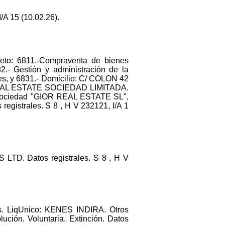
A 15 (10.02.26).
jeto: 6811.-Compraventa de bienes
32.- Gestión y administración de la
les, y 6831.- Domicilio: C/ COLON 42
OR REAL ESTATE SOCIEDAD LIMITADA.
sociedad "GIOR REAL ESTATE SL",
egistrales. S 8 , H V 232121, I/A 1
TD. Datos registrales. S 8 , H V
. LiqUnico: KENES INDIRA. Otros
ución. Voluntaria. Extinción. Datos