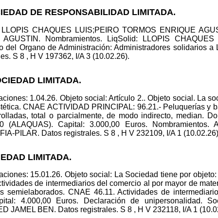
IEDAD DE RESPONSABILIDAD LIMITADA.
id.: LLOPIS CHAQUES LUIS;PEIRO TORMOS ENRIQUE AGUS
AGUSTIN. Nombramientos. LiqSolid: LLOPIS CHAQUE
el Organo de Administración: Administradores solidarios a L
les. S 8 , H V 197362, I/A 3 (10.02.26).
CIEDAD LIMITADA.
iones: 1.04.26. Objeto social: Artículo 2.. Objeto social. La so
estética. CNAE ACTIVIDAD PRINCIPAL: 96.21.- Peluquerías y ba
rrolladas, total o parcialmente, de modo indirecto, median.
ALAQUAS). Capital: 3.000,00 Euros. Nombramientos.
AR. Datos registrales. S 8 , H V 232109, I/A 1 (10.02.26)
IEDAD LIMITADA.
iones: 15.01.26. Objeto social: La Sociedad tiene por objeto: 
ctividades de intermediarios del comercio al por mayor de mater
tos semielaborados. CNAE 46.11. Actividades de intermedia
tal: 4.000,00 Euros. Declaración de unipersonalidad. 
JAMEL BEN. Datos registrales. S 8 , H V 232118, I/A 1 (10.0