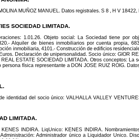
 MOLINA MUÑOZ MANUEL. Datos registrales. S 8 , H V 18422, I/
TIES SOCIEDAD LIMITADA.
raciones: 1.01.26. Objeto social: La Sociedad tiene por ob
820.- Alquiler de bienes inmobiliarios por cuenta propia, 68
oción inmobiliaria, 4101.- Construcción de edificios residencia
0 Euros. Declaración de unipersonalidad. Socio único: GI
R REAL ESTATE SOCIEDAD LIMITADA. Otros conceptos: La 
 persona física representante a DON JOSE RUIZ ROIG. Datos r
L.
de identidad del socio único: VALHALLA VALLEY VENTURES L
DAD LIMITADA.
o: KENES INDIRA. LiqUnico: KENES INDIRA. Nombramientos
ministración: Administrador único a Liquidador Unico. Disol