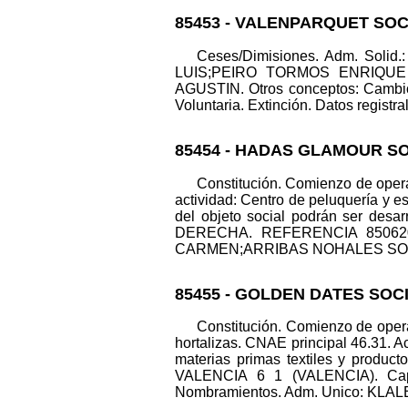
85453 - VALENPARQUET SOC
Ceses/Dimisiones. Adm. Sol
LUIS;PEIRO TORMOS ENRIQUE 
AGUSTIN. Otros conceptos: Cambio d
Voluntaria. Extinción. Datos registra
85454 - HADAS GLAMOUR SO
Constitución. Comienzo de operac
actividad: Centro de peluquería y 
del objeto social podrán ser desa
DERECHA. REFERENCIA 850620 (
CARMEN;ARRIBAS NOHALES SOFIA-PIL
85455 - GOLDEN DATES SOC
Constitución. Comienzo de operac
hortalizas. CNAE principal 46.31. A
materias primas textiles y produc
VALENCIA 6 1 (VALENCIA). Capi
Nombramientos. Adm. Unico: KLALED 