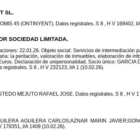
T SL.
GOMIS 45 (ONTINYENT). Datos registrales. S 8 , H V 169402, I/A
LOR SOCIEDAD LIMITADA.
ciones: 22.01.26. Objeto social: Servicios de intermediación 
ia: la peritación, valoración de inmuebles, elaboración de i
 Euros. Declaración de unipersonalidad. Socio único: GARCI
gistrales. S 8 , H V 232123, I/A 1 (10.02.26).
TEDO MEJUTO RAFAEL JOSE. Datos registrales. S 8 , H V 178
: AGUILERA AGUILERA CARLOS;AZNAR MARIN JAVIER;G
 178351, I/A 1409 (10.02.26).