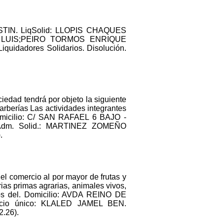
TIN. LiqSolid: LLOPIS CHAQUES
S LUIS;PEIRO TORMOS ENRIQUE
iquidadores Solidarios. Disolución.
ciedad tendrá por objeto la siguiente
rberías Las actividades integrantes
 Domicilio: C/ SAN RAFAEL 6 BAJO -
 Adm. Solid.: MARTINEZ ZOMEÑO
.
el comercio al por mayor de frutas y
ias primas agrarias, animales vivos,
rios del. Domicilio: AVDA REINO DE
Socio único: KLALED JAMEL BEN.
2.26).