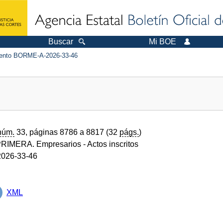
Buscar
Mi BOE
nto BORME-A-2026-33-46
núm.
33, páginas 8786 a 8817 (32
págs.
)
RIMERA. Empresarios
- Actos inscritos
026-33-46
XML