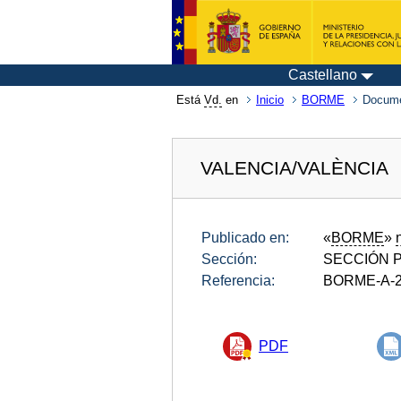
Castellano
Está
Vd.
en
Inicio
BORME
Docume
VALENCIA/VALÈNCIA
Publicado en:
«
BORME
»
Sección:
SECCIÓN P
Referencia:
BORME-A-2
PDF