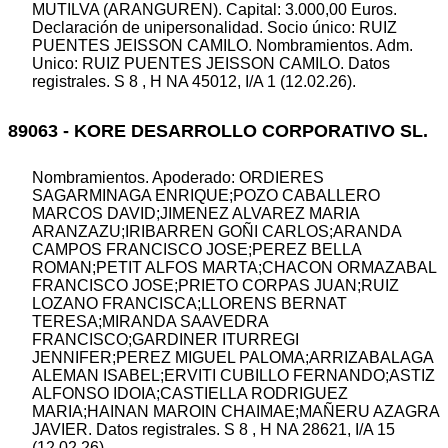
MUTILVA (ARANGUREN). Capital: 3.000,00 Euros.
Declaración de unipersonalidad. Socio único: RUIZ
PUENTES JEISSON CAMILO. Nombramientos. Adm.
Unico: RUIZ PUENTES JEISSON CAMILO. Datos
registrales. S 8 , H NA 45012, I/A 1 (12.02.26).
89063 - KORE DESARROLLO CORPORATIVO SL.
Nombramientos. Apoderado: ORDIERES
SAGARMINAGA ENRIQUE;POZO CABALLERO
MARCOS DAVID;JIMENEZ ALVAREZ MARIA
ARANZAZU;IRIBARREN GOÑI CARLOS;ARANDA
CAMPOS FRANCISCO JOSE;PEREZ BELLA
ROMAN;PETIT ALFOS MARTA;CHACON ORMAZABAL
FRANCISCO JOSE;PRIETO CORPAS JUAN;RUIZ
LOZANO FRANCISCA;LLORENS BERNAT
TERESA;MIRANDA SAAVEDRA
FRANCISCO;GARDINER ITURREGI
JENNIFER;PEREZ MIGUEL PALOMA;ARRIZABALAGA
ALEMAN ISABEL;ERVITI CUBILLO FERNANDO;ASTIZ
ALFONSO IDOIA;CASTIELLA RODRIGUEZ
MARIA;HAINAN MAROIN CHAIMAE;MAÑERU AZAGRA
JAVIER. Datos registrales. S 8 , H NA 28621, I/A 15
(12.02.26).