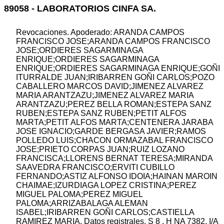
89058 - LABORATORIOS CINFA SA.
Revocaciones. Apoderado: ARANDA CAMPOS
FRANCISCO JOSE;ARANDA CAMPOS FRANCISCO
JOSE;ORDIERES SAGARMINAGA
ENRIQUE;ORDIERES SAGARMINAGA
ENRIQUE;ORDIERES SAGARMINAGA ENRIQUE;GOÑI
ITURRALDE JUAN;IRIBARREN GOÑI CARLOS;POZO
CABALLERO MARCOS DAVID;JIMENEZ ALVAREZ
MARIA ARANTZAZU;JIMENEZ ALVAREZ MARIA
ARANTZAZU;PEREZ BELLA ROMAN;ESTEPA SANZ
RUBEN;ESTEPA SANZ RUBEN;PETIT ALFOS
MARTA;PETIT ALFOS MARTA;CENTENERA JARABA
JOSE IGNACIO;GARDE BERGASA JAVIER;RAMOS
POLLEDO LUIS;CHACON ORMAZABAL FRANCISCO
JOSE;PRIETO CORPAS JUAN;RUIZ LOZANO
FRANCISCA;LLORENS BERNAT TERESA;MIRANDA
SAAVEDRA FRANCISCO;ERVITI CUBILLO
FERNANDO;ASTIZ ALFONSO IDOIA;HAINAN MAROIN
CHAIMAE;IZURDIAGA LOPEZ CRISTINA;PEREZ
MIGUEL PALOMA;PEREZ MIGUEL
PALOMA;ARRIZABALAGA ALEMAN
ISABEL;IRIBARREN GOÑI CARLOS;CASTIELLA
RAMIREZ MARIA. Datos registrales. S 8 , H NA 7382, I/A