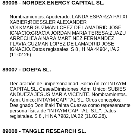
89006 - NORDEX ENERGY CAPITAL SL.
Nombramientos. Apoderado: LANDA ESPARZA PATXI
XABIER;ROESSLER ALEXANDER
VOLKMAR;GUZMAN LOPEZ DE LAMADRID JOSE
IGNACIO;GRACIA JORDAN MARIA TERESA;ZUAZU
ARRECHEA AINARA;MARTINEZ FERNANDEZ
FLAVIA;GUZMAN LOPEZ DE LAMADRID JOSE
IGNACIO. Datos registrales. S 8 , H NA 44904, I/A 2
(11.02.26).
89007 - DOEPA SL.
Declaración de unipersonalidad. Socio único: INTAYM
CAPITAL SL. Ceses/Dimisiones. Adm. Unico: SUBIES
ANDUEZA JESUS MARIA VICENTE. Nombramientos.
Adm. Unico: INTAYM CAPITAL SL. Otros conceptos:
Designado Don Iñaki Tainta Cuezva como representante
persona física de "INTAYM CAPITAL, S.L.". Datos
registrales. S 8 , H NA 7982, I/A 22 (11.02.26).
89008 - TANGLE RESEARCH SL.