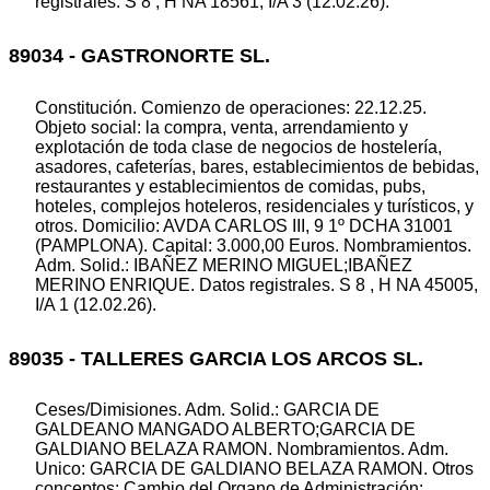
registrales. S 8 , H NA 18561, I/A 3 (12.02.26).
89034 - GASTRONORTE SL.
Constitución. Comienzo de operaciones: 22.12.25.
Objeto social: la compra, venta, arrendamiento y
explotación de toda clase de negocios de hostelería,
asadores, cafeterías, bares, establecimientos de bebidas,
restaurantes y establecimientos de comidas, pubs,
hoteles, complejos hoteleros, residenciales y turísticos, y
otros. Domicilio: AVDA CARLOS III, 9 1º DCHA 31001
(PAMPLONA). Capital: 3.000,00 Euros. Nombramientos.
Adm. Solid.: IBAÑEZ MERINO MIGUEL;IBAÑEZ
MERINO ENRIQUE. Datos registrales. S 8 , H NA 45005,
I/A 1 (12.02.26).
89035 - TALLERES GARCIA LOS ARCOS SL.
Ceses/Dimisiones. Adm. Solid.: GARCIA DE
GALDEANO MANGADO ALBERTO;GARCIA DE
GALDIANO BELAZA RAMON. Nombramientos. Adm.
Unico: GARCIA DE GALDIANO BELAZA RAMON. Otros
conceptos: Cambio del Organo de Administración: