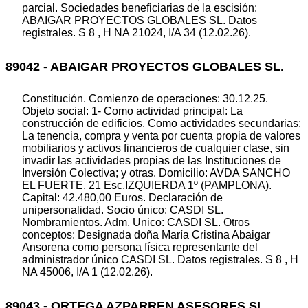
parcial. Sociedades beneficiarias de la escisión:
ABAIGAR PROYECTOS GLOBALES SL. Datos
registrales. S 8 , H NA 21024, I/A 34 (12.02.26).
89042 - ABAIGAR PROYECTOS GLOBALES SL.
Constitución. Comienzo de operaciones: 30.12.25.
Objeto social: 1- Como actividad principal: La
construcción de edificios. Como actividades secundarias:
La tenencia, compra y venta por cuenta propia de valores
mobiliarios y activos financieros de cualquier clase, sin
invadir las actividades propias de las Instituciones de
Inversión Colectiva; y otras. Domicilio: AVDA SANCHO
EL FUERTE, 21 Esc.IZQUIERDA 1º (PAMPLONA).
Capital: 42.480,00 Euros. Declaración de
unipersonalidad. Socio único: CASDI SL.
Nombramientos. Adm. Unico: CASDI SL. Otros
conceptos: Designada doña María Cristina Abaigar
Ansorena como persona física representante del
administrador único CASDI SL. Datos registrales. S 8 , H
NA 45006, I/A 1 (12.02.26).
89043 - ORTEGA AZPARREN ASESORES SL.