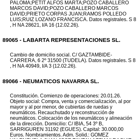
PALOMA;PETIT ALFOS MARTA;POZO CABALLERO
MARCOS DAVID;POZO CABALLERO MARCOS
DAVID;PRIETO CORPAS JUAN;RAMOS POLLEDO
LUIS;RUIZ LOZANO FRANCISCA. Datos registrales. S 8
, H NA 28621, I/A 16 (12.02.26).
89065 - LABARTA REPRESENTACIONES SL.
Cambio de domicilio social. C/ GAZTAMBIDE-
CARRERA, 6 2º 31500 (TUDELA). Datos registrales. S 8
, H NA 40949, I/A 3 (12.02.26).
89066 - NEUMATICOS NAVARRA SL.
Constitución. Comienzo de operaciones: 20.01.26.
Objeto social: Compra, venta y comercialización, al por
mayor y al por menor, de cubiertas de ruedas y
neumáticos. Recauchutado y reconstrucción de
neumáticos. Colocación de los neumáticos y alineación
de la dirección. Domicilio: C/ IBIA, 54 3º B,
SARRIGUREN 31192 (EGUES). Capital: 30.000,00
Euros. Nombramientos. Adm. Solid.: GOMEZ