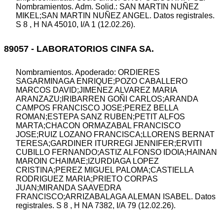
Nombramientos. Adm. Solid.: SAN MARTIN NUÑEZ
MIKEL;SAN MARTIN NUÑEZ ANGEL. Datos registrales.
S 8 , H NA 45010, I/A 1 (12.02.26).
89057 - LABORATORIOS CINFA SA.
Nombramientos. Apoderado: ORDIERES
SAGARMINAGA ENRIQUE;POZO CABALLERO
MARCOS DAVID;JIMENEZ ALVAREZ MARIA
ARANZAZU;IRIBARREN GOÑI CARLOS;ARANDA
CAMPOS FRANCISCO JOSE;PEREZ BELLA
ROMAN;ESTEPA SANZ RUBEN;PETIT ALFOS
MARTA;CHACON ORMAZABAL FRANCISCO
JOSE;RUIZ LOZANO FRANCISCA;LLORENS BERNAT
TERESA;GARDINER ITURREGI JENNIFER;ERVITI
CUBILLO FERNANDO;ASTIZ ALFONSO IDOIA;HAINAN
MAROIN CHAIMAE;IZURDIAGA LOPEZ
CRISTINA;PEREZ MIGUEL PALOMA;CASTIELLA
RODRIGUEZ MARIA;PRIETO CORPAS
JUAN;MIRANDA SAAVEDRA
FRANCISCO;ARRIZABALAGA ALEMAN ISABEL. Datos
registrales. S 8 , H NA 7382, I/A 79 (12.02.26).