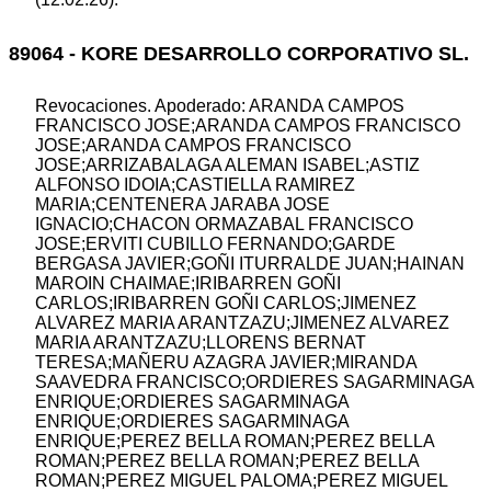
89064 - KORE DESARROLLO CORPORATIVO SL.
Revocaciones. Apoderado: ARANDA CAMPOS
FRANCISCO JOSE;ARANDA CAMPOS FRANCISCO
JOSE;ARANDA CAMPOS FRANCISCO
JOSE;ARRIZABALAGA ALEMAN ISABEL;ASTIZ
ALFONSO IDOIA;CASTIELLA RAMIREZ
MARIA;CENTENERA JARABA JOSE
IGNACIO;CHACON ORMAZABAL FRANCISCO
JOSE;ERVITI CUBILLO FERNANDO;GARDE
BERGASA JAVIER;GOÑI ITURRALDE JUAN;HAINAN
MAROIN CHAIMAE;IRIBARREN GOÑI
CARLOS;IRIBARREN GOÑI CARLOS;JIMENEZ
ALVAREZ MARIA ARANTZAZU;JIMENEZ ALVAREZ
MARIA ARANTZAZU;LLORENS BERNAT
TERESA;MAÑERU AZAGRA JAVIER;MIRANDA
SAAVEDRA FRANCISCO;ORDIERES SAGARMINAGA
ENRIQUE;ORDIERES SAGARMINAGA
ENRIQUE;ORDIERES SAGARMINAGA
ENRIQUE;PEREZ BELLA ROMAN;PEREZ BELLA
ROMAN;PEREZ BELLA ROMAN;PEREZ BELLA
ROMAN;PEREZ MIGUEL PALOMA;PEREZ MIGUEL