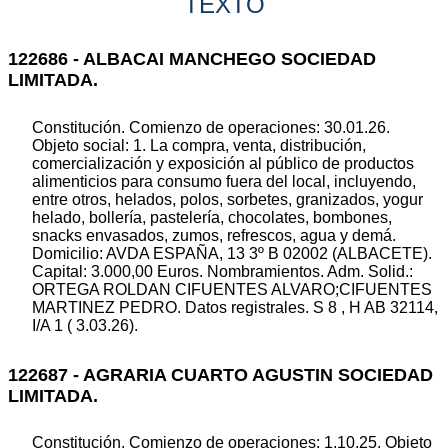
TEXTO
122686 - ALBACAI MANCHEGO SOCIEDAD
LIMITADA.
Constitución. Comienzo de operaciones: 30.01.26.
Objeto social: 1. La compra, venta, distribución,
comercialización y exposición al público de productos
alimenticios para consumo fuera del local, incluyendo,
entre otros, helados, polos, sorbetes, granizados, yogur
helado, bollería, pastelería, chocolates, bombones,
snacks envasados, zumos, refrescos, agua y demá.
Domicilio: AVDA ESPAÑA, 13 3º B 02002 (ALBACETE).
Capital: 3.000,00 Euros. Nombramientos. Adm. Solid.:
ORTEGA ROLDAN CIFUENTES ALVARO;CIFUENTES
MARTINEZ PEDRO. Datos registrales. S 8 , H AB 32114,
I/A 1 ( 3.03.26).
122687 - AGRARIA CUARTO AGUSTIN SOCIEDAD
LIMITADA.
Constitución. Comienzo de operaciones: 1.10.25. Objeto