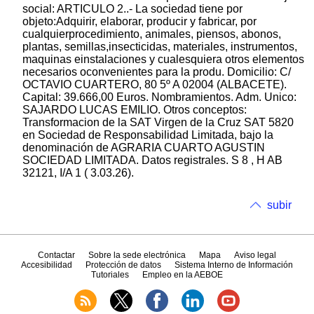
social: ARTICULO 2..- La sociedad tiene por
objeto:Adquirir, elaborar, producir y fabricar, por
cualquierprocedimiento, animales, piensos, abonos,
plantas, semillas,insecticidas, materiales, instrumentos,
maquinas einstalaciones y cualesquiera otros elementos
necesarios oconvenientes para la produ. Domicilio: C/
OCTAVIO CUARTERO, 80 5º A 02004 (ALBACETE).
Capital: 39.666,00 Euros. Nombramientos. Adm. Unico:
SAJARDO LUCAS EMILIO. Otros conceptos:
Transformacion de la SAT Virgen de la Cruz SAT 5820
en Sociedad de Responsabilidad Limitada, bajo la
denominación de AGRARIA CUARTO AGUSTIN
SOCIEDAD LIMITADA. Datos registrales. S 8 , H AB
32121, I/A 1 ( 3.03.26).
subir
Contactar
Sobre la sede electrónica
Mapa
Aviso legal
Accesibilidad
Protección de datos
Sistema Interno de Información
Tutoriales
Empleo en la AEBOE