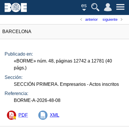
es
anterior
siguiente
BARCELONA
Publicado en:
«
BORME
»
núm.
48, páginas 12742 a 12781 (40
págs.
)
Sección:
SECCIÓN PRIMERA. Empresarios
- Actos inscritos
Referencia:
BORME-A-2026-48-08
PDF
XML