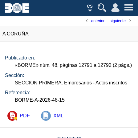
es
anterior
siguiente
A CORUÑA
Publicado en:
«
BORME
»
núm.
48, páginas 12791 a 12792 (2
págs.
)
Sección:
SECCIÓN PRIMERA. Empresarios
- Actos inscritos
Referencia:
BORME-A-2026-48-15
PDF
XML