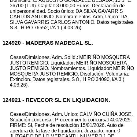
Domicilio: C/ AUGUSTO GONZALEZ BESADA, 15 1º C
36700 (TUI). Capital: 3.000,00 Euros. Declaración de
unipersonalidad. Socio único: DA SILVA GAVARRIS
CARLOS ANTONIO. Nombramientos. Adm. Unico: DA
SILVA GAVARRIS CARLOS ANTONIO. Datos registrales.
S 8 , H PO 76552, I/A 1 ( 4.03.26).
124920 - MADERAS MADEGAL SL.
Ceses/Dimisiones. Adm. Solid.: MEIRIÑO MOSQUERA
JUSTO REMIGIO. Liquidador: MEIRIÑO MOSQUERA
JUSTO REMIGIO. Nombramientos. Liquidador: MEIRIÑO
MOSQUERA JUSTO REMIGIO. Disolución. Voluntaria.
Extinción. Datos registrales. S 8 , H PO 34090, I/A 3 (
4.03.26).
124921 - REVECOR SL EN LIQUIDACION.
Ceses/Dimisiones. Adm. Unico: CALVIÑO CUIÑA JOSE.
Situación concursal. Procedimiento concursal 400/2025.
FIRME: SI, Fecha de resolución 15/01/2026. Auto de
apertura de la fase de liquidación. Juzgado: num. 0
JUZGADO DE LO MERCANTIL NUMERO 1 DE