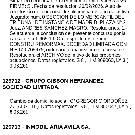
Situación concursal. Procedimiento concursal 62/2026.
FIRME: Si, Fecha de resolución 20/02/2026. Auto de
conclusión del concurso. Insuficiencia de la masa activa.
Juzgado: num. 0 SECCION DE LO MERCANTIL DEL
TRIBUNAL DE INSTANCIA DE MADRID. PLAZA Nº 2.
Juez: ANDRES SANCHEZ MAGRO. Resoluciones: 1.-
Se acuerda la conclusión del presente concurso por la
causa del art. 465.1 L.Co. respecto del deudor
CONSTRU REMORMAX, SOCIEDAD LIMITADA CON
NIF B56769979;.ordenando una vez firme la presente
Resolución, el ARCHIVO definitivo de las presentes
actuaciones. Datos registrales. S 8 , H M 809060, I/A 3 (
3.03.26).
129712 - GRUPO GIBSON HERNANDEZ
SOCIEDAD LIMITADA.
Cambio de domicilio social. C/ GREGORIO ORDOÑEZ
27 (ALGETE). Datos registrales. S 8 , H M 880047, I/A 5 (
6.03.26).
129713 - INMOBILIARIA AVILA SA.