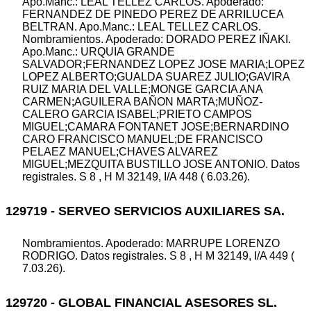
Apo.Manc.: LEAL TELLEZ CARLOS. Apoderado:
FERNANDEZ DE PINEDO PEREZ DE ARRILUCEA
BELTRAN. Apo.Manc.: LEAL TELLEZ CARLOS.
Nombramientos. Apoderado: DORADO PEREZ IÑAKI.
Apo.Manc.: URQUIA GRANDE
SALVADOR;FERNANDEZ LOPEZ JOSE MARIA;LOPEZ
LOPEZ ALBERTO;GUALDA SUAREZ JULIO;GAVIRA
RUIZ MARIA DEL VALLE;MONGE GARCIA ANA
CARMEN;AGUILERA BAÑON MARTA;MUÑOZ-
CALERO GARCIA ISABEL;PRIETO CAMPOS
MIGUEL;CAMARA FONTANET JOSE;BERNARDINO
CARO FRANCISCO MANUEL;DE FRANCISCO
PELAEZ MANUEL;CHAVES ALVAREZ
MIGUEL;MEZQUITA BUSTILLO JOSE ANTONIO. Datos
registrales. S 8 , H M 32149, I/A 448 ( 6.03.26).
129719 - SERVEO SERVICIOS AUXILIARES SA.
Nombramientos. Apoderado: MARRUPE LORENZO
RODRIGO. Datos registrales. S 8 , H M 32149, I/A 449 (
7.03.26).
129720 - GLOBAL FINANCIAL ASESORES SL.