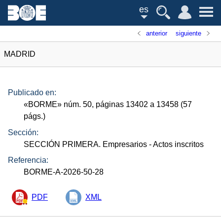
es
anterior
siguiente
MADRID
Publicado en:
«
BORME
»
núm.
50, páginas 13402 a 13458 (57
págs.
)
Sección:
SECCIÓN PRIMERA. Empresarios
- Actos inscritos
Referencia:
BORME-A-2026-50-28
PDF
XML