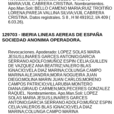
MARIA;VIJIL CABRERA CRISTINA. Nombramientos.
Apo.Man.Soli: BELLO CAMENO MARIA;RUIZ TROITIÑO
LORENA;PAREJA VALLINA SILVIA;VIJIL CABRERA
CRISTINA. Datos registrales. S 8 , H M 491912, I/A 409 (
6.03.26).
129703 - IBERIA LINEAS AEREAS DE ESPAÑA
SOCIEDAD ANONIMA OPERADORA.
Revocaciones. Apoderado: LOPEZ SOLAS MARIA
JESUS;LINARES GARCES ANTONIO;GARCIA
SERRANO ADOLFO;MUÑOZ ESPIN CELIA;GUILLEN
DE VAZQUEZ ANA BEATRIZ;VALERO BLAS
IGNACIO;VELA DIAZ MARINA;COLUNGA CAMPO
MARINA ALEJANDRA;MORA NOGUEIRA JUAN
DIEGO;MOLINA MARIN JUAN CARLOS;MORENO
CAMPOS PATRICIO;VILLARUBIA MONTERO
DIANA;GIRAUD CARMEN;MOLPECERES GONZALEZ
RAQUEL. Nombramientos. Apo.Man.Soli: LOPEZ
SOLAS MARIA JESUS;LINARES GARCES
ANTONIO;GARCIA SERRANO ADOLFO;MUÑOZ ESPIN
CELIA;VALEROS BLAS IGNACIO;VELA DIAZ
MARINA;COLUNGA CAMPO MARINA