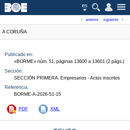
es
anterior
siguiente
A CORUÑA
Publicado en:
«
BORME
»
núm.
51, páginas 13600 a 13601 (2
págs.
)
Sección:
SECCIÓN PRIMERA. Empresarios
- Actos inscritos
Referencia:
BORME-A-2026-51-15
PDF
XML