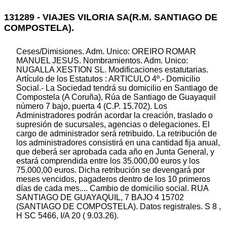
131289 - VIAJES VILORIA SA(R.M. SANTIAGO DE
COMPOSTELA).
Ceses/Dimisiones. Adm. Unico: OREIRO ROMAR
MANUEL JESUS. Nombramientos. Adm. Unico:
NUGALLA XESTION SL. Modificaciones estatutarias.
Artículo de los Estatutos : ARTICULO 4º.- Domicilio
Social.- La Sociedad tendrá su domicilio en Santiago de
Compostela (A Coruña), Rúa de Santiago de Guayaquil
número 7 bajo, puerta 4 (C.P. 15.702). Los
Administradores podrán acordar la creación, traslado o
supresión de sucursales, agencias o delegaciones. El
cargo de administrador será retribuido. La retribución de
los administradores consistirá en una cantidad fija anual,
que deberá ser aprobada cada año en Junta General, y
estará comprendida entre los 35.000,00 euros y los
75.000,00 euros. Dicha retribución se devengará por
meses vencidos, pagaderos dentro de los 10 primeros
días de cada mes.... Cambio de domicilio social. RUA
SANTIAGO DE GUAYAQUIL, 7 BAJO 4 15702
(SANTIAGO DE COMPOSTELA). Datos registrales. S 8 ,
H SC 5466, I/A 20 ( 9.03.26).