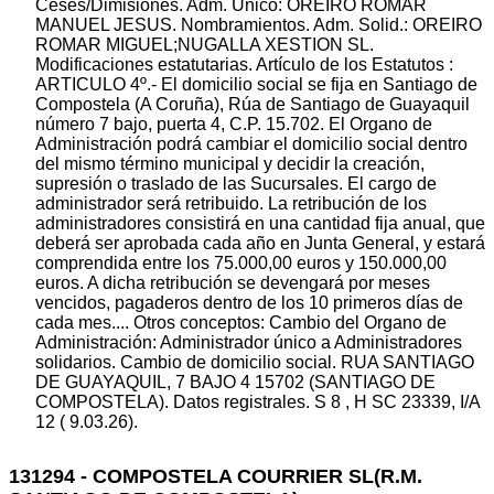
Ceses/Dimisiones. Adm. Unico: OREIRO ROMAR
MANUEL JESUS. Nombramientos. Adm. Solid.: OREIRO
ROMAR MIGUEL;NUGALLA XESTION SL.
Modificaciones estatutarias. Artículo de los Estatutos :
ARTICULO 4º.- El domicilio social se fija en Santiago de
Compostela (A Coruña), Rúa de Santiago de Guayaquil
número 7 bajo, puerta 4, C.P. 15.702. El Organo de
Administración podrá cambiar el domicilio social dentro
del mismo término municipal y decidir la creación,
supresión o traslado de las Sucursales. El cargo de
administrador será retribuido. La retribución de los
administradores consistirá en una cantidad fija anual, que
deberá ser aprobada cada año en Junta General, y estará
comprendida entre los 75.000,00 euros y 150.000,00
euros. A dicha retribución se devengará por meses
vencidos, pagaderos dentro de los 10 primeros días de
cada mes.... Otros conceptos: Cambio del Organo de
Administración: Administrador único a Administradores
solidarios. Cambio de domicilio social. RUA SANTIAGO
DE GUAYAQUIL, 7 BAJO 4 15702 (SANTIAGO DE
COMPOSTELA). Datos registrales. S 8 , H SC 23339, I/A
12 ( 9.03.26).
131294 - COMPOSTELA COURRIER SL(R.M.