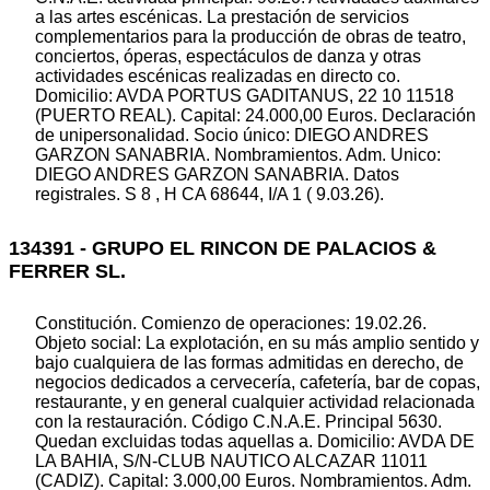
a las artes escénicas. La prestación de servicios
complementarios para la producción de obras de teatro,
conciertos, óperas, espectáculos de danza y otras
actividades escénicas realizadas en directo co.
Domicilio: AVDA PORTUS GADITANUS, 22 10 11518
(PUERTO REAL). Capital: 24.000,00 Euros. Declaración
de unipersonalidad. Socio único: DIEGO ANDRES
GARZON SANABRIA. Nombramientos. Adm. Unico:
DIEGO ANDRES GARZON SANABRIA. Datos
registrales. S 8 , H CA 68644, I/A 1 ( 9.03.26).
134391 - GRUPO EL RINCON DE PALACIOS &
FERRER SL.
Constitución. Comienzo de operaciones: 19.02.26.
Objeto social: La explotación, en su más amplio sentido y
bajo cualquiera de las formas admitidas en derecho, de
negocios dedicados a cervecería, cafetería, bar de copas,
restaurante, y en general cualquier actividad relacionada
con la restauración. Código C.N.A.E. Principal 5630.
Quedan excluidas todas aquellas a. Domicilio: AVDA DE
LA BAHIA, S/N-CLUB NAUTICO ALCAZAR 11011
(CADIZ). Capital: 3.000,00 Euros. Nombramientos. Adm.