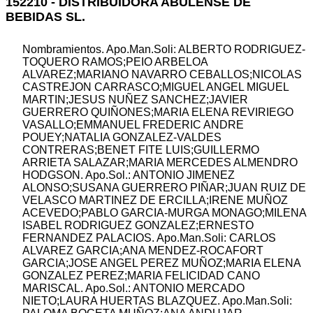
152210 - DISTRIBUIDORA ABULENSE DE
BEBIDAS SL.
Nombramientos. Apo.Man.Soli: ALBERTO RODRIGUEZ-
TOQUERO RAMOS;PEIO ARBELOA
ALVAREZ;MARIANO NAVARRO CEBALLOS;NICOLAS
CASTREJON CARRASCO;MIGUEL ANGEL MIGUEL
MARTIN;JESUS NUÑEZ SANCHEZ;JAVIER
GUERRERO QUIÑONES;MARIA ELENA REVIRIEGO
VASALLO;EMMANUEL FREDERIC ANDRE
POUEY;NATALIA GONZALEZ-VALDES
CONTRERAS;BENET FITE LUIS;GUILLERMO
ARRIETA SALAZAR;MARIA MERCEDES ALMENDRO
HODGSON. Apo.Sol.: ANTONIO JIMENEZ
ALONSO;SUSANA GUERRERO PIÑAR;JUAN RUIZ DE
VELASCO MARTINEZ DE ERCILLA;IRENE MUÑOZ
ACEVEDO;PABLO GARCIA-MURGA MONAGO;MILENA
ISABEL RODRIGUEZ GONZALEZ;ERNESTO
FERNANDEZ PALACIOS. Apo.Man.Soli: CARLOS
ALVAREZ GARCIA;ANA MENDEZ-ROCAFORT
GARCIA;JOSE ANGEL PEREZ MUÑOZ;MARIA ELENA
GONZALEZ PEREZ;MARIA FELICIDAD CANO
MARISCAL. Apo.Sol.: ANTONIO MERCADO
NIETO;LAURA HUERTAS BLAZQUEZ. Apo.Man.Soli: