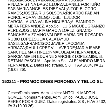
PALOMA BOCETA MUÑOZ;ANA ANDUJAR
PINA;CRISTINA DAGO ELORZA;DANIEL FORTUÑO
SAS;MARIA ANGELES DIEZ VAL;AITOR ELCORO
RAMOS;JOSEFA RIU SOLSONA;RICARDO FABIAN
PONCE ROMAY;DIEGO JOSE TEJEDOR
GARCIA;LAURA VALIÑA HIGUERA;ALEJANDRO
MERA FERNANDEZ. Apo.Sol.: LUIS MIGUEL GRANIZO
PEREZ;JOSE MARIA GARCIA LOPEZ;IGNACIO
SANCHEZ VIZCAINO VALDES;MARIA DEL ROSARIO
RUBIO LOPEZ;JULIA CALATAYUD
BASELGA;FRANCISCO JAVIER LACOMBA
ARRIAZA;RAUL LOPEZ VILLAVERDE;MARIA ISABEL
SANCHEZ MARTINEZ;INMACULADA HERNANDEZ
GARCIA;MIREN EDURNE SANCHEZ LOPEZ;MIGUEL
RETANA PASCUAL. Apo.Man.Soli: ALEJANDRO MERA
FERNANDEZ. Datos registrales. S 8 , H AV 2034, I/A 12
(19.03.26).
152211 - PROMOCIONES FORONDA Y TELLO SL.
Ceses/Dimisiones. Adm. Unico: ANTOLIN MARTIN
GOMEZ. Nombramientos. Adm. Unico: PABLO JOSE
PEREZ RODRIGUEZ. Datos registrales. S 8 , H AV 3432,
I/A 3 (19.03.26).