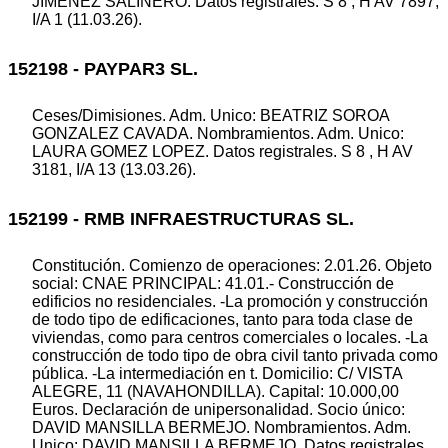
JIMENEZ SALINERO. Datos registrales. S 8 , H AV 7897,
I/A 1 (11.03.26).
152198 - PAYPAR3 SL.
Ceses/Dimisiones. Adm. Unico: BEATRIZ SOROA
GONZALEZ CAVADA. Nombramientos. Adm. Unico:
LAURA GOMEZ LOPEZ. Datos registrales. S 8 , H AV
3181, I/A 13 (13.03.26).
152199 - RMB INFRAESTRUCTURAS SL.
Constitución. Comienzo de operaciones: 2.01.26. Objeto
social: CNAE PRINCIPAL: 41.01.- Construcción de
edificios no residenciales. -La promoción y construcción
de todo tipo de edificaciones, tanto para toda clase de
viviendas, como para centros comerciales o locales. -La
construcción de todo tipo de obra civil tanto privada como
pública. -La intermediación en t. Domicilio: C/ VISTA
ALEGRE, 11 (NAVAHONDILLA). Capital: 10.000,00
Euros. Declaración de unipersonalidad. Socio único:
DAVID MANSILLA BERMEJO. Nombramientos. Adm.
Unico: DAVID MANSILLA BERMEJO. Datos registrales.