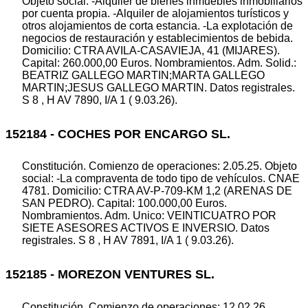
Objeto social: -Alquiler de bienes inmuebles inmobiliarios
por cuenta propia. -Alquiler de alojamientos turísticos y
otros alojamientos de corta estancia. -La explotación de
negocios de restauración y establecimientos de bebida.
Domicilio: CTRA AVILA-CASAVIEJA, 41 (MIJARES).
Capital: 260.000,00 Euros. Nombramientos. Adm. Solid.:
BEATRIZ GALLEGO MARTIN;MARTA GALLEGO
MARTIN;JESUS GALLEGO MARTIN. Datos registrales.
S 8 , H AV 7890, I/A 1 ( 9.03.26).
152184 - COCHES POR ENCARGO SL.
Constitución. Comienzo de operaciones: 2.05.25. Objeto
social: -La compraventa de todo tipo de vehículos. CNAE
4781. Domicilio: CTRA AV-P-709-KM 1,2 (ARENAS DE
SAN PEDRO). Capital: 100.000,00 Euros.
Nombramientos. Adm. Unico: VEINTICUATRO POR
SIETE ASESORES ACTIVOS E INVERSIO. Datos
registrales. S 8 , H AV 7891, I/A 1 ( 9.03.26).
152185 - MOREZON VENTURES SL.
Constitución. Comienzo de operaciones: 12.02.26.