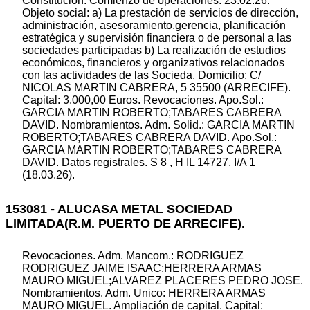
Constitución. Comienzo de operaciones: 23.02.26.
Objeto social: a) La prestación de servicios de dirección,
administración, asesoramiento,gerencia, planificación
estratégica y supervisión financiera o de personal a las
sociedades participadas b) La realización de estudios
económicos, financieros y organizativos relacionados
con las actividades de las Socieda. Domicilio: C/
NICOLAS MARTIN CABRERA, 5 35500 (ARRECIFE).
Capital: 3.000,00 Euros. Revocaciones. Apo.Sol.:
GARCIA MARTIN ROBERTO;TABARES CABRERA
DAVID. Nombramientos. Adm. Solid.: GARCIA MARTIN
ROBERTO;TABARES CABRERA DAVID. Apo.Sol.:
GARCIA MARTIN ROBERTO;TABARES CABRERA
DAVID. Datos registrales. S 8 , H IL 14727, I/A 1
(18.03.26).
153081 - ALUCASA METAL SOCIEDAD
LIMITADA(R.M. PUERTO DE ARRECIFE).
Revocaciones. Adm. Mancom.: RODRIGUEZ
RODRIGUEZ JAIME ISAAC;HERRERA ARMAS
MAURO MIGUEL;ALVAREZ PLACERES PEDRO JOSE.
Nombramientos. Adm. Unico: HERRERA ARMAS
MAURO MIGUEL. Ampliación de capital. Capital: