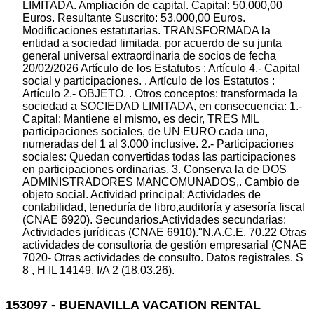
LIMITADA. Ampliación de capital. Capital: 50.000,00
Euros. Resultante Suscrito: 53.000,00 Euros.
Modificaciones estatutarias. TRANSFORMADA la
entidad a sociedad limitada, por acuerdo de su junta
general universal extraordinaria de socios de fecha
20/02/2026 Artículo de los Estatutos : Artículo 4.- Capital
social y participaciones. . Artículo de los Estatutos :
Artículo 2.- OBJETO. . Otros conceptos: transformada la
sociedad a SOCIEDAD LIMITADA, en consecuencia: 1.-
Capital: Mantiene el mismo, es decir, TRES MIL
participaciones sociales, de UN EURO cada una,
numeradas del 1 al 3.000 inclusive. 2.- Participaciones
sociales: Quedan convertidas todas las participaciones
en participaciones ordinarias. 3. Conserva la de DOS
ADMINISTRADORES MANCOMUNADOS,. Cambio de
objeto social. Actividad principal: Actividades de
contabilidad, teneduría de libro,auditoría y asesoría fiscal
(CNAE 6920). Secundarios.Actividades secundarias:
Actividades jurídicas (CNAE 6910)."N.A.C.E. 70.22 Otras
actividades de consultoría de gestión empresarial (CNAE
7020- Otras actividades de consulto. Datos registrales. S
8 , H IL 14149, I/A 2 (18.03.26).
153097 - BUENAVILLA VACATION RENTAL