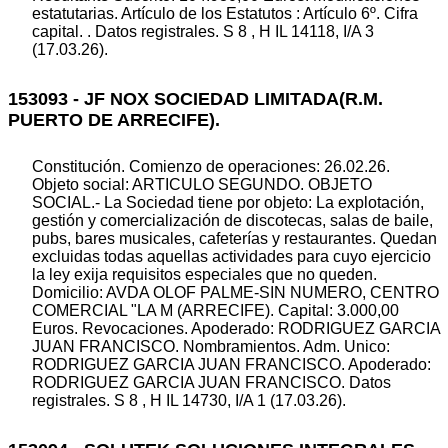
estatutarias. Artículo de los Estatutos : Artículo 6º. Cifra
capital. . Datos registrales. S 8 , H IL 14118, I/A 3
(17.03.26).
153093 - JF NOX SOCIEDAD LIMITADA(R.M.
PUERTO DE ARRECIFE).
Constitución. Comienzo de operaciones: 26.02.26.
Objeto social: ARTICULO SEGUNDO. OBJETO
SOCIAL.- La Sociedad tiene por objeto: La explotación,
gestión y comercialización de discotecas, salas de baile,
pubs, bares musicales, cafeterías y restaurantes. Quedan
excluidas todas aquellas actividades para cuyo ejercicio
la ley exija requisitos especiales que no queden.
Domicilio: AVDA OLOF PALME-SIN NUMERO, CENTRO
COMERCIAL "LA M (ARRECIFE). Capital: 3.000,00
Euros. Revocaciones. Apoderado: RODRIGUEZ GARCIA
JUAN FRANCISCO. Nombramientos. Adm. Unico:
RODRIGUEZ GARCIA JUAN FRANCISCO. Apoderado:
RODRIGUEZ GARCIA JUAN FRANCISCO. Datos
registrales. S 8 , H IL 14730, I/A 1 (17.03.26).