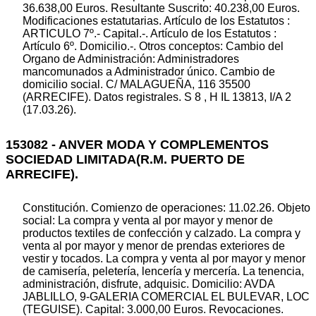
36.638,00 Euros. Resultante Suscrito: 40.238,00 Euros.
Modificaciones estatutarias. Artículo de los Estatutos :
ARTICULO 7º.- Capital.-. Artículo de los Estatutos :
Artículo 6º. Domicilio.-. Otros conceptos: Cambio del
Organo de Administración: Administradores
mancomunados a Administrador único. Cambio de
domicilio social. C/ MALAGUEÑA, 116 35500
(ARRECIFE). Datos registrales. S 8 , H IL 13813, I/A 2
(17.03.26).
153082 - ANVER MODA Y COMPLEMENTOS
SOCIEDAD LIMITADA(R.M. PUERTO DE
ARRECIFE).
Constitución. Comienzo de operaciones: 11.02.26. Objeto
social: La compra y venta al por mayor y menor de
productos textiles de confección y calzado. La compra y
venta al por mayor y menor de prendas exteriores de
vestir y tocados. La compra y venta al por mayor y menor
de camisería, peletería, lencería y mercería. La tenencia,
administración, disfrute, adquisic. Domicilio: AVDA
JABLILLO, 9-GALERIA COMERCIAL EL BULEVAR, LOC
(TEGUISE). Capital: 3.000,00 Euros. Revocaciones.