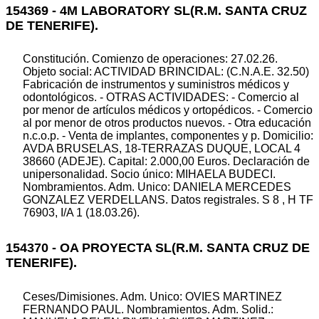
154369 - 4M LABORATORY SL(R.M. SANTA CRUZ
DE TENERIFE).
Constitución. Comienzo de operaciones: 27.02.26.
Objeto social: ACTIVIDAD BRINCIDAL: (C.N.A.E. 32.50)
Fabricación de instrumentos y suministros médicos y
odontológicos. - OTRAS ACTIVIDADES: - Comercio al
por menor de artículos médicos y ortopédicos. - Comercio
al por menor de otros productos nuevos. - Otra educación
n.c.o.p. - Venta de implantes, componentes y p. Domicilio:
AVDA BRUSELAS, 18-TERRAZAS DUQUE, LOCAL 4
38660 (ADEJE). Capital: 2.000,00 Euros. Declaración de
unipersonalidad. Socio único: MIHAELA BUDECI.
Nombramientos. Adm. Unico: DANIELA MERCEDES
GONZALEZ VERDELLANS. Datos registrales. S 8 , H TF
76903, I/A 1 (18.03.26).
154370 - OA PROYECTA SL(R.M. SANTA CRUZ DE
TENERIFE).
Ceses/Dimisiones. Adm. Unico: OVIES MARTINEZ
FERNANDO PAUL. Nombramientos. Adm. Solid.: