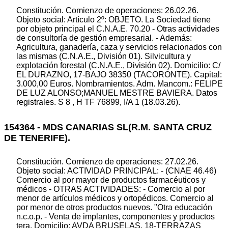
Constitución. Comienzo de operaciones: 26.02.26.
Objeto social: Artículo 2º: OBJETO. La Sociedad tiene
por objeto principal el C.N.A.E. 70.20 - Otras actividades
de consultoría de gestión empresarial. - Además:
Agricultura, ganadería, caza y servicios relacionados con
las mismas (C.N.A.E., División 01). Silvicultura y
explotación forestal (C.N.A.E., División 02). Domicilio: C/
EL DURAZNO, 17-BAJO 38350 (TACORONTE). Capital:
3.000,00 Euros. Nombramientos. Adm. Mancom.: FELIPE
DE LUZ ALONSO;MANUEL MESTRE BAVIERA. Datos
registrales. S 8 , H TF 76899, I/A 1 (18.03.26).
154364 - MDS CANARIAS SL(R.M. SANTA CRUZ
DE TENERIFE).
Constitución. Comienzo de operaciones: 27.02.26.
Objeto social: ACTIVIDAD PRINCIPAL: - (CNAE 46.46)
Comercio al por mayor de productos farmacéuticos y
médicos - OTRAS ACTIVIDADES: - Comercio al por
menor de artículos médicos y ortopédicos. Comercio al
por menor de otros productos nuevos. "Otra educación
n.c.o.p. - Venta de implantes, componentes y productos
tera. Domicilio: AVDA BRUSELAS, 18-TERRAZAS