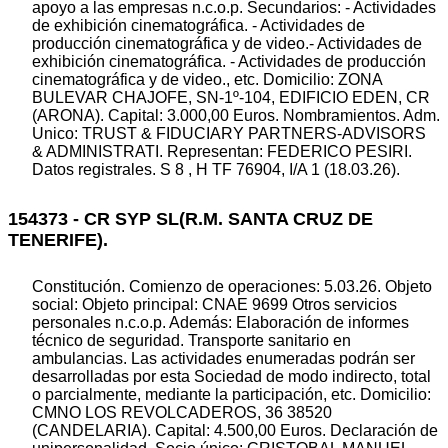
apoyo a las empresas n.c.o.p. Secundarios: - Actividades
de exhibición cinematográfica. - Actividades de
producción cinematográfica y de video.- Actividades de
exhibición cinematográfica. - Actividades de producción
cinematográfica y de video., etc. Domicilio: ZONA
BULEVAR CHAJOFE, SN-1º-104, EDIFICIO EDEN, CR
(ARONA). Capital: 3.000,00 Euros. Nombramientos. Adm.
Unico: TRUST & FIDUCIARY PARTNERS-ADVISORS
& ADMINISTRATI. Representan: FEDERICO PESIRI.
Datos registrales. S 8 , H TF 76904, I/A 1 (18.03.26).
154373 - CR SYP SL(R.M. SANTA CRUZ DE
TENERIFE).
Constitución. Comienzo de operaciones: 5.03.26. Objeto
social: Objeto principal: CNAE 9699 Otros servicios
personales n.c.o.p. Además: Elaboración de informes
técnico de seguridad. Transporte sanitario en
ambulancias. Las actividades enumeradas podrán ser
desarrolladas por esta Sociedad de modo indirecto, total
o parcialmente, mediante la participación, etc. Domicilio:
CMNO LOS REVOLCADEROS, 36 38520
(CANDELARIA). Capital: 4.500,00 Euros. Declaración de