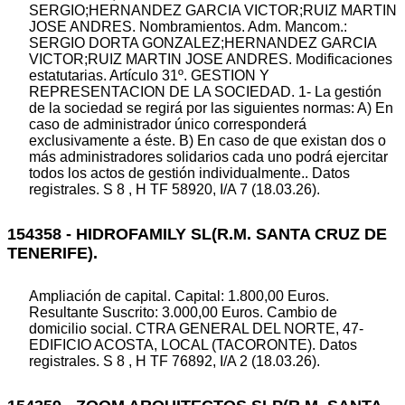
SERGIO;HERNANDEZ GARCIA VICTOR;RUIZ MARTIN
JOSE ANDRES. Nombramientos. Adm. Mancom.:
SERGIO DORTA GONZALEZ;HERNANDEZ GARCIA
VICTOR;RUIZ MARTIN JOSE ANDRES. Modificaciones
estatutarias. Artículo 31º. GESTION Y
REPRESENTACION DE LA SOCIEDAD. 1- La gestión
de la sociedad se regirá por las siguientes normas: A) En
caso de administrador único corresponderá
exclusivamente a éste. B) En caso de que existan dos o
más administradores solidarios cada uno podrá ejercitar
todos los actos de gestión individualmente.. Datos
registrales. S 8 , H TF 58920, I/A 7 (18.03.26).
154358 - HIDROFAMILY SL(R.M. SANTA CRUZ DE
TENERIFE).
Ampliación de capital. Capital: 1.800,00 Euros.
Resultante Suscrito: 3.000,00 Euros. Cambio de
domicilio social. CTRA GENERAL DEL NORTE, 47-
EDIFICIO ACOSTA, LOCAL (TACORONTE). Datos
registrales. S 8 , H TF 76892, I/A 2 (18.03.26).