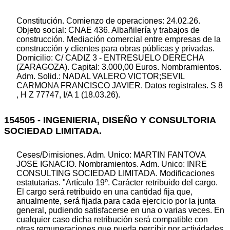
Constitución. Comienzo de operaciones: 24.02.26.
Objeto social: CNAE 436. Albañilería y trabajos de
construcción. Mediación comercial entre empresas de la
construcción y clientes para obras públicas y privadas.
Domicilio: C/ CADIZ 3 - ENTRESUELO DERECHA
(ZARAGOZA). Capital: 3.000,00 Euros. Nombramientos.
Adm. Solid.: NADAL VALERO VICTOR;SEVIL
CARMONA FRANCISCO JAVIER. Datos registrales. S 8
, H Z 77747, I/A 1 (18.03.26).
154505 - INGENIERIA, DISEÑO Y CONSULTORIA
SOCIEDAD LIMITADA.
Ceses/Dimisiones. Adm. Unico: MARTIN FANTOVA
JOSE IGNACIO. Nombramientos. Adm. Unico: INRE
CONSULTING SOCIEDAD LIMITADA. Modificaciones
estatutarias. "Artículo 19º. Carácter retribuido del cargo.
El cargo será retribuido en una cantidad fija que,
anualmente, será fijada para cada ejercicio por la junta
general, pudiendo satisfacerse en una o varias veces. En
cualquier caso dicha retribución será compatible con
otras remuneraciones que pueda percibir por actividades