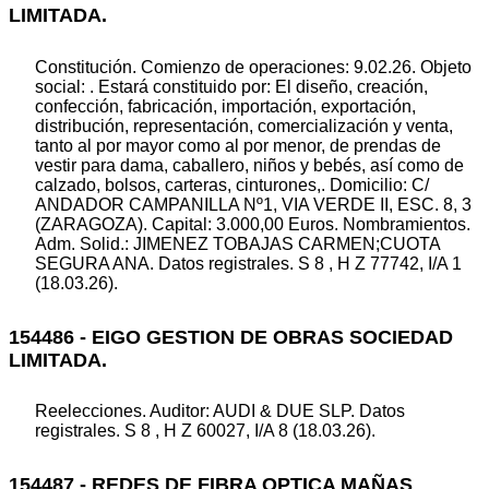
LIMITADA.
Constitución. Comienzo de operaciones: 9.02.26. Objeto
social: . Estará constituido por: El diseño, creación,
confección, fabricación, importación, exportación,
distribución, representación, comercialización y venta,
tanto al por mayor como al por menor, de prendas de
vestir para dama, caballero, niños y bebés, así como de
calzado, bolsos, carteras, cinturones,. Domicilio: C/
ANDADOR CAMPANILLA Nº1, VIA VERDE II, ESC. 8, 3
(ZARAGOZA). Capital: 3.000,00 Euros. Nombramientos.
Adm. Solid.: JIMENEZ TOBAJAS CARMEN;CUOTA
SEGURA ANA. Datos registrales. S 8 , H Z 77742, I/A 1
(18.03.26).
154486 - EIGO GESTION DE OBRAS SOCIEDAD
LIMITADA.
Reelecciones. Auditor: AUDI & DUE SLP. Datos
registrales. S 8 , H Z 60027, I/A 8 (18.03.26).
154487 - REDES DE FIBRA OPTICA MAÑAS