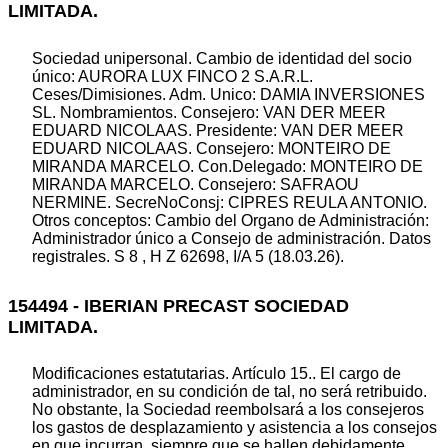
LIMITADA.
Sociedad unipersonal. Cambio de identidad del socio
único: AURORA LUX FINCO 2 S.A.R.L.
Ceses/Dimisiones. Adm. Unico: DAMIA INVERSIONES
SL. Nombramientos. Consejero: VAN DER MEER
EDUARD NICOLAAS. Presidente: VAN DER MEER
EDUARD NICOLAAS. Consejero: MONTEIRO DE
MIRANDA MARCELO. Con.Delegado: MONTEIRO DE
MIRANDA MARCELO. Consejero: SAFRAOU
NERMINE. SecreNoConsj: CIPRES REULA ANTONIO.
Otros conceptos: Cambio del Organo de Administración:
Administrador único a Consejo de administración. Datos
registrales. S 8 , H Z 62698, I/A 5 (18.03.26).
154494 - IBERIAN PRECAST SOCIEDAD
LIMITADA.
Modificaciones estatutarias. Artículo 15.. El cargo de
administrador, en su condición de tal, no será retribuido.
No obstante, la Sociedad reembolsará a los consejeros
los gastos de desplazamiento y asistencia a los consejos
en que incurran, siempre que se hallen debidamente