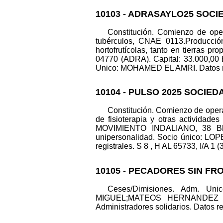
10103 - ADRASAYLO25 SOCI
Constitución. Comienzo de opera
tubérculos, CNAE 0113.Producción
hortofrutícolas, tanto en tierras 
04770 (ADRA). Capital: 33.000,00
Unico: MOHAMED EL AMRI. Datos regi
10104 - PULSO 2025 SOCIED
Constitución. Comienzo de opera
de fisioterapia y otras actividade
MOVIMIENTO INDALIANO, 38 Bl.
unipersonalidad. Socio único: 
registrales. S 8 , H AL 65733, I/A 1 (
10105 - PECADORES SIN FR
Ceses/Dimisiones. Adm. U
MIGUEL;MATEOS HERNANDEZ DANI
Administradores solidarios. Datos reg