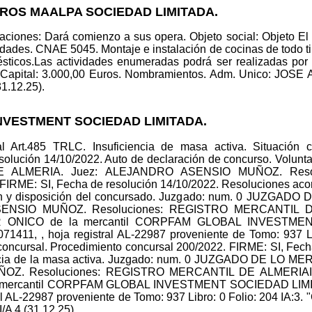
EROS MAALPA SOCIEDAD LIMITADA.
ciones: Dará comienzo a sus opera. Objeto social: Objeto El o
ividades. CNAE 5045. Montaje e instalación de cocinas de todo 
sticos.Las actividades enumeradas podrá ser realizadas por 
Capital: 3.000,00 Euros. Nombramientos. Adm. Unico: JO
31.12.25).
NVESTMENT SOCIEDAD LIMITADA.
ral Art.485 TRLC. Insuficiencia de masa activa. Situación 
olución 14/10/2022. Auto de declaración de concurso. Volu
MERIA. Juez: ALEJANDRO ASENSIO MUÑOZ. Resolucio
FIRME: SI, Fecha de resolución 14/10/2022. Resoluciones aco
ación y disposición del concursado. Juzgado: num. 0 JUZ
ENSIO MUÑOZ. Resoluciones: REGISTRO MERCANTIL D
ONICO de la mercantil CORPFAM GLOBAL INVESTMEN
1411, , hoja registral AL-22987 proveniente de Tomo: 937 
ursal. Procedimiento concursal 200/2022. FIRME: SI, Fecha
ciencia de la masa activa. Juzgado: num. 0 JUZGADO DE L
OZ. Resoluciones: REGISTRO MERCANTIL DE ALMERIA
mercantil CORPFAM GLOBAL INVESTMENT SOCIEDAD LIMITA
ral AL-22987 proveniente de Tomo: 937 Libro: 0 Folio: 204 
I/A 4 (31.12.25).