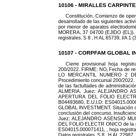
10106 - MIRALLES CARPINT
Constitución. Comienzo de opera
desarrollado de las siguientes act
por menor de aparatos electrodomé
MORERA, 37 04700 (EJIDO (EL)). 
registrales. S 8 , H AL 65739, I/A 1 (
10107 - CORPFAM GLOBAL I
Cierre provisional hoja regist
200/2022. FIRME: NO, Fecha de res
LO MERCANTIL NUMERO 2 DE AL
Procedimiento concursal 200/2022. 
de las factultades de administr
ALMERIA. Juez: ALEJANDRO AS
APERTURA DEL FOLIO ELECTR 
B04493680, E.U.I.D: ES04015.00007
GLOBAL INVESTMENT. Situación conc
conclusión del concurso. Insufi
Juez: ALEJANDRO ASENSIO MUÑ
DEL FOLIO ELECTR ONICO de la 
ES04015.000071411, , hoja regist
Datos registrales. S 8 , H AL 22987, 