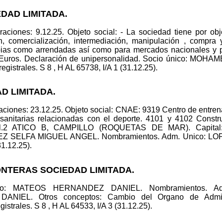
EDAD LIMITADA.
ciones: 9.12.25. Objeto social: - La sociedad tiene por objet
, comercialización, intermediación, manipulación , compra 
propias como arrendadas así como para mercados nacionales y
 Euros. Declaración de unipersonalidad. Socio único: MOH
strales. S 8 , H AL 65738, I/A 1 (31.12.25).
AD LIMITADA.
ciones: 23.12.25. Objeto social: CNAE: 9319 Centro de entren
s sanitarias relacionadas con el deporte. 4101 y 4102 Constru
2 ATICO B, CAMPILLO (ROQUETAS DE MAR). Capital: 3
LOPEZ SELFA MIGUEL ANGEL. Nombramientos. Adm. Unico: 
31.12.25).
ONTERAS SOCIEDAD LIMITADA.
nico: MATEOS HERNANDEZ DANIEL. Nombramientos. A
EL. Otros conceptos: Cambio del Organo de Administ
istrales. S 8 , H AL 64533, I/A 3 (31.12.25).