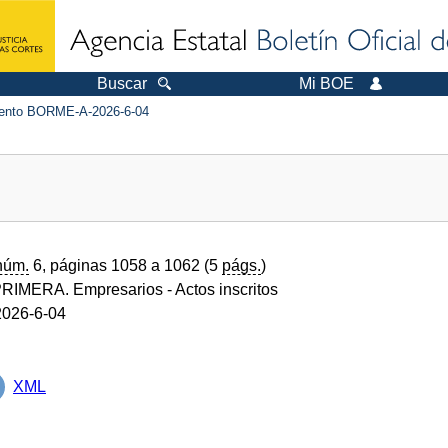
Buscar
Mi BOE
nto BORME-A-2026-6-04
núm.
6, páginas 1058 a 1062 (5
págs.
)
RIMERA. Empresarios
- Actos inscritos
026-6-04
XML