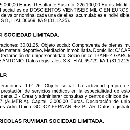
25.000,00 Euros. Resultante Suscrito: 226.100,00 Euros. Modific
tal social es de DOSCIENTOS VIENTISEIS MIL CIEN EUROS (2
o de valor nominal cada una de ellas, acumulables e indiviisibl
 S 8 , H AL 36669, I/A 9 (31.12.25).
CI SOCIEDAD LIMITADA.
raciones: 30.01.25. Objeto social: Compraventa de bienes m
de material deportivo. Mediación inmobiliaria. Domicilio:
. Declaración de unipersonalidad. Socio único: IBAÑEZ GA
TONIO. Datos registrales. S 8 , H AL 65729, I/A 1 (31.12.25)
LP.
raciones: 1.01.26. Objeto social: La actividad propia de
prestación de servicios médicos en la especialiidad de esto
a dental.2.- Crear y administrar consultas y centros clínicos d
ALMERIA). Capital: 3.000,00 Euros. Declaración de unip
Adm. Unico: GODOY FERNANDEZ PILAR. Datos registrales. S 
RICOLAS RUVIMAR SOCIEDAD LIMITADA.