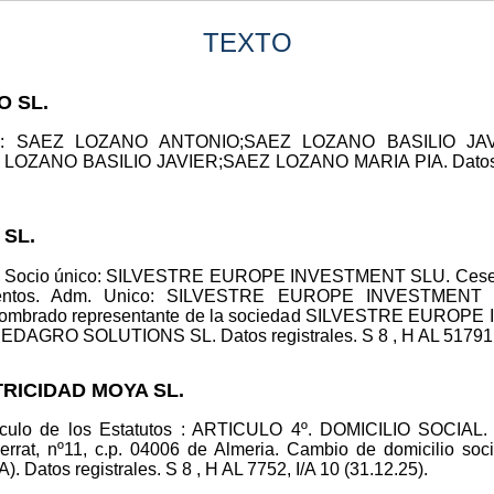
TEXTO
O SL.
olid.: SAEZ LOZANO ANTONIO;SAEZ LOZANO BASILIO J
 LOZANO BASILIO JAVIER;SAEZ LOZANO MARIA PIA. Datos regi
 SL.
ad. Socio único: SILVESTRE EUROPE INVESTMENT SLU. Ceses
ntos. Adm. Unico: SILVESTRE EUROPE INVESTMENT SL
nombrado representante de la sociedad SILVESTRE EUROPE 
 EDAGRO SOLUTIONS SL. Datos registrales. S 8 , H AL 51791, I
TRICIDAD MOYA SL.
Artículo de los Estatutos : ARTICULO 4º. DOMICILIO SOCIAL.
errat, nº11, c.p. 04006 de Almeria. Cambio de domicili
tos registrales. S 8 , H AL 7752, I/A 10 (31.12.25).