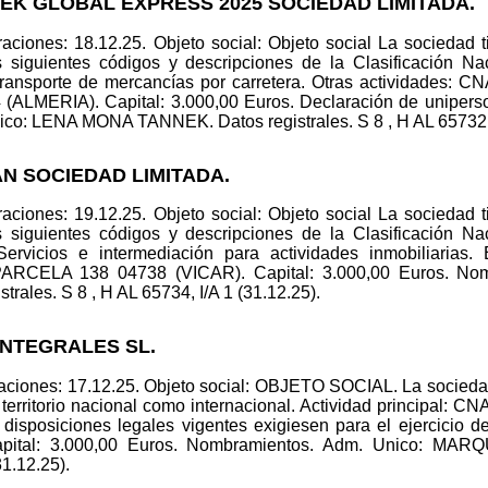
EK GLOBAL EXPRESS 2025 SOCIEDAD LIMITADA.
ciones: 18.12.25. Objeto social: Objeto social La sociedad ti
s siguientes códigos y descripciones de la Clasificación N
Transporte de mercancías por carretera. Otras actividades:
MERIA). Capital: 3.000,00 Euros. Declaración de unipers
: LENA MONA TANNEK. Datos registrales. S 8 , H AL 65732, I
AN SOCIEDAD LIMITADA.
ciones: 19.12.25. Objeto social: Objeto social La sociedad ti
s siguientes códigos y descripciones de la Clasificación N
ervicios e intermediación para actividades inmobiliarias.
ELA 138 04738 (VICAR). Capital: 3.000,00 Euros. Nom
les. S 8 , H AL 65734, I/A 1 (31.12.25).
INTEGRALES SL.
ciones: 17.12.25. Objeto social: OBJETO SOCIAL. La sociedad 
n territorio nacional como internacional. Actividad principal: 
disposiciones legales vigentes exigiesen para el ejercicio d
apital: 3.000,00 Euros. Nombramientos. Adm. Unico: 
31.12.25).