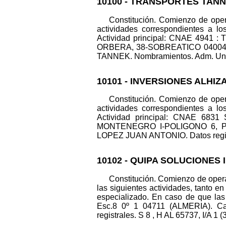
10100 - TRANSPORTES TANN
Constitución. Comienzo de opera
actividades correspondientes a lo
Actividad principal: CNAE 4941 : 
ORBERA, 38-SOBREATICO 04004 (AL
TANNEK. Nombramientos. Adm. Unico
10101 - INVERSIONES ALHIZ
Constitución. Comienzo de opera
actividades correspondientes a lo
Actividad principal: CNAE 6831 S
MONTENEGRO I-POLIGONO 6, PARC
LOPEZ JUAN ANTONIO. Datos registra
10102 - QUIPA SOLUCIONES 
Constitución. Comienzo de opera
las siguientes actividades, tanto e
especializado. En caso de que las 
Esc.8 0º 1 04711 (ALMERIA). C
registrales. S 8 , H AL 65737, I/A 1 (