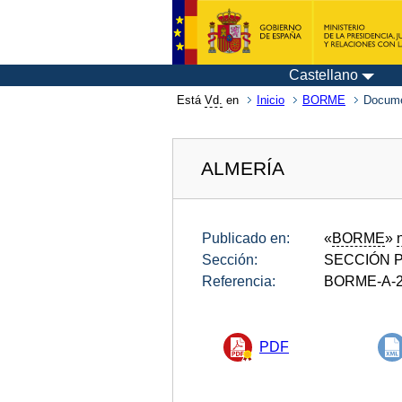
Castellano
Está
Vd.
en
Inicio
BORME
Docume
ALMERÍA
Publicado en:
«
BORME
»
Sección:
SECCIÓN P
Referencia:
BORME-A-2
PDF