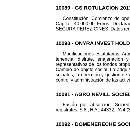
10089 - GS ROTULACION 201
Constitución. Comienzo de ope
Capital: 40.000,00 Euros. Decla
SEGURA PEREZ GINES. Datos registra
10090 - ONYRA INVEST HOL
Modificaciones estatutarias. Ar
tenencia, disfrute, enajenación 
representativos de los fondos propio
Cambio de objeto social. La adquisi
sociales, la dirección y gestión de
control y administración de las activ
10091 - AGRO NEVILL SOCIE
Fusión por absorción. Soc
registrales. S 8 , H AL 44332, I/A 4 (
10092 - DOMENERECHE SOCI