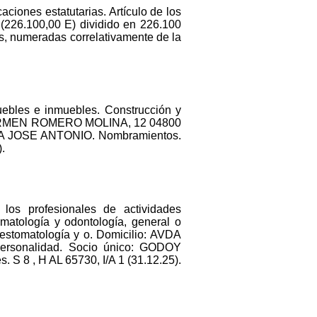
aciones estatutarias. Artículo de los
26.100,00 E) dividido en 226.100
es, numeradas correlativamente de la
uebles e inmuebles. Construcción y
 C/ CARMEN ROMERO MOLINA, 12 04800
RCIA JOSE ANTONIO. Nombramientos.
.
 los profesionales de actividades
matología y odontología, general o
e estomatología y o. Domicilio: AVDA
ersonalidad. Socio único: GODOY
8 , H AL 65730, I/A 1 (31.12.25).