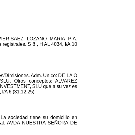
AVIER;SAEZ LOZANO MARIA PIA.
strales. S 8 , H AL 4034, I/A 10
/Dimisiones. Adm. Unico: DE LA O
U. Otros conceptos: ALVAREZ
INVESTMENT, SLU que a su vez es
/A 6 (31.12.25).
 La sociedad tiene su domicilio en
o social. AVDA NUESTRA SEÑORA DE