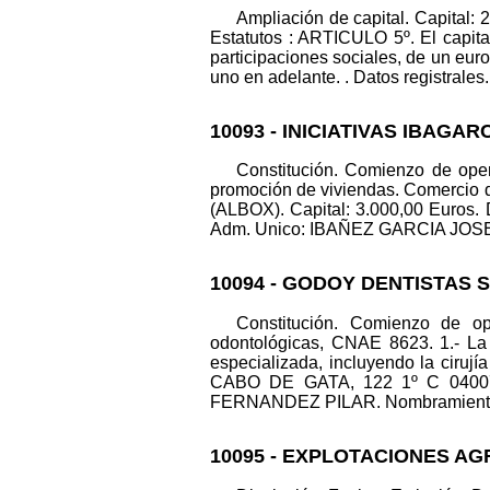
Ampliación de capital. Capital: 
Estatutos : ARTICULO 5º. El capi
participaciones sociales, de un eur
uno en adelante. . Datos registrales.
10093 - INICIATIVAS IBAGAR
Constitución. Comienzo de ope
promoción de viviendas. Comercio 
(ALBOX). Capital: 3.000,00 Euros
Adm. Unico: IBAÑEZ GARCIA JOSE AN
10094 - GODOY DENTISTAS S
Constitución. Comienzo de ope
odontológicas, CNAE 8623. 1.- La 
especializada, incluyendo la cirují
CABO DE GATA, 122 1º C 04007 (
FERNANDEZ PILAR. Nombramientos. 
10095 - EXPLOTACIONES AG