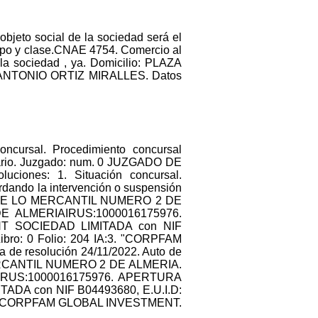
bjeto social de la sociedad será el
tipo y clase.CNAE 4754. Comercio al
la sociedad , ya. Domicilio: PLAZA
SE ANTONIO ORTIZ MIRALLES. Datos
concursal. Procedimiento concursal
ntario. Juzgado: num. 0 JUZGADO DE
nes: 1. Situación concursal.
rdando la intervención o suspensión
GADO DE LO MERCANTIL NUMERO 2 DE
E ALMERIAIRUS:1000016175976.
T SOCIEDAD LIMITADA con NIF
Libro: 0 Folio: 204 IA:3. "CORPFAM
 de resolución 24/11/2022. Auto de
O MERCANTIL NUMERO 2 DE ALMERIA.
IRUS:1000016175976. APERTURA
DA con NIF B04493680, E.U.I.D:
IA:3. "CORPFAM GLOBAL INVESTMENT.