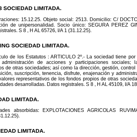
3 SOCIEDAD LIMITADA.
raciones: 15.12.25. Objeto social: 2513. Domicilio: C/ D
ración de unipersonalidad. Socio único: SEGURA PEREZ G
les. S 8 , H AL 65726, I/A 1 (31.12.25).
DING SOCIEDAD LIMITADA.
tículo de los Estatutos : ARTICULO 2º.- La sociedad tiene por 
y administración de acciones y participaciones sociales; 
s de otras sociedades; así como la dirección, gestión, control 
ción, suscripción, tenencia, disfrute, enajenación y administ
 valores representativos de los fondos propios de otras socieda
idades desarrolladas. Datos registrales. S 8 , H AL 45109, I/A 18
DAD LIMITADA.
iedades absorbidas: EXPLOTACIONES AGRICOLAS RUVI
31.12.25).
EDAD LIMITADA.