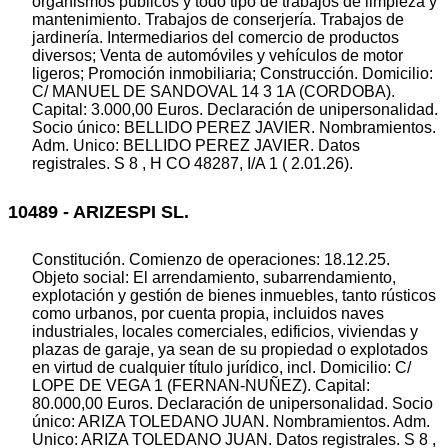
organismos públicos y todo tipo de trabajos de limpieza y
mantenimiento. Trabajos de conserjería. Trabajos de
jardinería. Intermediarios del comercio de productos
diversos; Venta de automóviles y vehículos de motor
ligeros; Promoción inmobiliaria; Construcción. Domicilio:
C/ MANUEL DE SANDOVAL 14 3 1A (CORDOBA).
Capital: 3.000,00 Euros. Declaración de unipersonalidad.
Socio único: BELLIDO PEREZ JAVIER. Nombramientos.
Adm. Unico: BELLIDO PEREZ JAVIER. Datos
registrales. S 8 , H CO 48287, I/A 1 ( 2.01.26).
10489 - ARIZESPI SL.
Constitución. Comienzo de operaciones: 18.12.25.
Objeto social: El arrendamiento, subarrendamiento,
explotación y gestión de bienes inmuebles, tanto rústicos
como urbanos, por cuenta propia, incluidos naves
industriales, locales comerciales, edificios, viviendas y
plazas de garaje, ya sean de su propiedad o explotados
en virtud de cualquier título jurídico, incl. Domicilio: C/
LOPE DE VEGA 1 (FERNAN-NUÑEZ). Capital:
80.000,00 Euros. Declaración de unipersonalidad. Socio
único: ARIZA TOLEDANO JUAN. Nombramientos. Adm.
Unico: ARIZA TOLEDANO JUAN. Datos registrales. S 8 ,