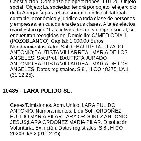
Constitución. Comienzo de operaciones: 1.01.26. Objeto
social: Objeto: La sociedad tendrá por objeto, el ejercicio
de la Abogacía para el asesoramiento fiscal, laboral,
contable, económico y jurídico a toda clase de personas
y empresas, en cualquiera de sus clases. A tales efectos,
manifiestan que "Las actividades de su objeto social, se
encuentran recogidas en. Domicilio: C/ MEDIODIA 1
(POZOBLANCO). Capital: 1.000,00 Euros.
Nombramientos. Adm. Solid.: BAUTISTA JURADO
ANTONIO;BAUTISTA VILLARREAL MARIA DE LOS
ANGELES. Soc.Prof.: BAUTISTA JURADO
ANTONIO;BAUTISTA VILLARREAL MARIA DE LOS
ANGELES. Datos registrales. S 8 , H CO 48275, I/A 1
(31.12.25).
10485 - LARA PULIDO SL.
Ceses/Dimisiones. Adm. Unico: LARA PULIDO
ANTONIO. Nombramientos. LiquiSoli: ORDOÑEZ
PULIDO MARIA PILAR;LARA ORDOÑEZ ANTONIO
JESUS;LARA ORDOÑEZ MARIA PILAR. Disolución.
Voluntaria. Extinción. Datos registrales. S 8 , H CO
20208, I/A 2 (31.12.25).