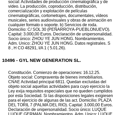
social: Actividades de producción cinematográfica y de
video. La producción, coproducción, distribución,
comercialización y explotación de películas
cinematográficas, cortometrajes, documentales, vídeos
musicales, series audiovisuales y obras de animación en
cualquier formato o soporte. b) Servicios de roda.
Domicilio: C/ SOL 30 (PEÑARROYA-PUEBLONUEVO).
Capital: 3.000,00 Euros. Declaración de unipersonalidad.
Socio único: ZHOU YE JUN HONG. Nombramientos.
Adm. Unico: ZHOU YE JUN HONG. Datos registrales. S
8 , H CO 48291, I/A 1 ( 5.01.26).
10496 - GYL NEW GENERATION SL.
Constitución. Comienzo de operaciones: 16.12.25.
Objeto social: Compraventa de bienes inmobiliarios.
CNAE Actividad principal 6811. Quedan excluidas del
objeto social aquellas actividades para cuyo ejercicio la
Ley exija requisitos especiales que no queden cumplidos
por esta Sociedad. Si las disposiciones legales exigiesen
para el ejercicio de algunas de las act. Domicilio: PLAZA
DEL TORIL 7 (PALMA DEL RIO). Capital: 3.000,00 Euros.
Declaración de unipersonalidad. Socio único: LUQUE
LUQUE GERMAN. Nombramientos. Adm. Unico: LUQUE