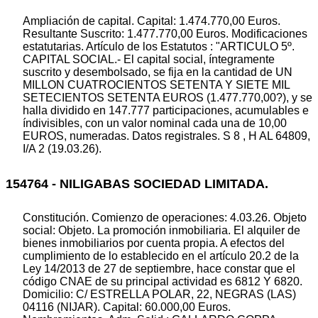
Ampliación de capital. Capital: 1.474.770,00 Euros.
Resultante Suscrito: 1.477.770,00 Euros. Modificaciones
estatutarias. Artículo de los Estatutos : "ARTICULO 5º.
CAPITAL SOCIAL.- El capital social, íntegramente
suscrito y desembolsado, se fija en la cantidad de UN
MILLON CUATROCIENTOS SETENTA Y SIETE MIL
SETECIENTOS SETENTA EUROS (1.477.770,00?), y se
halla dividido en 147.777 participaciones, acumulables e
índivisibles, con un valor nominal cada una de 10,00
EUROS, numeradas. Datos registrales. S 8 , H AL 64809,
I/A 2 (19.03.26).
154764 - NILIGABAS SOCIEDAD LIMITADA.
Constitución. Comienzo de operaciones: 4.03.26. Objeto
social: Objeto. La promoción inmobiliaria. El alquiler de
bienes inmobiliarios por cuenta propia. A efectos del
cumplimiento de lo establecido en el artículo 20.2 de la
Ley 14/2013 de 27 de septiembre, hace constar que el
código CNAE de su principal actividad es 6812 Y 6820.
Domicilio: C/ ESTRELLA POLAR, 22, NEGRAS (LAS)
04116 (NIJAR). Capital: 60.000,00 Euros.