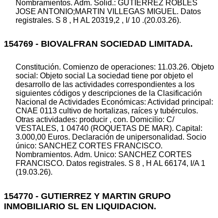
Nombramientos. Adm. Solid.: GUTIERREZ ROBLES
JOSE ANTONIO;MARTIN VILLEGAS MIGUEL. Datos
registrales. S 8 , H AL 20319,2 , I/ 10 .(20.03.26).
154769 - BIOVALFRAN SOCIEDAD LIMITADA.
Constitución. Comienzo de operaciones: 11.03.26. Objeto
social: Objeto social La sociedad tiene por objeto el
desarrollo de las actividades correspondientes a los
siguientes códigos y descripciones de la Clasificación
Nacional de Actividades Económicas: Actividad principal:
CNAE 0113 cultivo de hortalizas, raíces y tubérculos.
Otras actividades: producir , con. Domicilio: C/
VESTALES, 1 04740 (ROQUETAS DE MAR). Capital:
3.000,00 Euros. Declaración de unipersonalidad. Socio
único: SANCHEZ CORTES FRANCISCO.
Nombramientos. Adm. Unico: SANCHEZ CORTES
FRANCISCO. Datos registrales. S 8 , H AL 66174, I/A 1
(19.03.26).
154770 - GUTIERREZ Y MARTIN GRUPO
INMOBILIARIO SL EN LIQUIDACION.