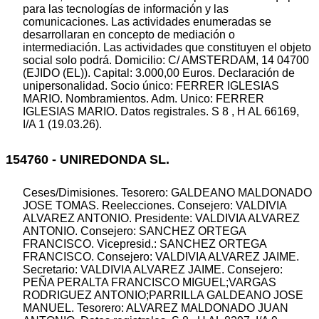
para las tecnologías de información y las
comunicaciones. Las actividades enumeradas se
desarrollaran en concepto de mediación o
intermediación. Las actividades que constituyen el objeto
social solo podrá. Domicilio: C/ AMSTERDAM, 14 04700
(EJIDO (EL)). Capital: 3.000,00 Euros. Declaración de
unipersonalidad. Socio único: FERRER IGLESIAS
MARIO. Nombramientos. Adm. Unico: FERRER
IGLESIAS MARIO. Datos registrales. S 8 , H AL 66169,
I/A 1 (19.03.26).
154760 - UNIREDONDA SL.
Ceses/Dimisiones. Tesorero: GALDEANO MALDONADO
JOSE TOMAS. Reelecciones. Consejero: VALDIVIA
ALVAREZ ANTONIO. Presidente: VALDIVIA ALVAREZ
ANTONIO. Consejero: SANCHEZ ORTEGA
FRANCISCO. Vicepresid.: SANCHEZ ORTEGA
FRANCISCO. Consejero: VALDIVIA ALVAREZ JAIME.
Secretario: VALDIVIA ALVAREZ JAIME. Consejero:
PEÑA PERALTA FRANCISCO MIGUEL;VARGAS
RODRIGUEZ ANTONIO;PARRILLA GALDEANO JOSE
MANUEL. Tesorero: ALVAREZ MALDONADO JUAN