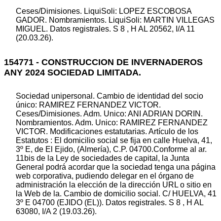
Ceses/Dimisiones. LiquiSoli: LOPEZ ESCOBOSA
GADOR. Nombramientos. LiquiSoli: MARTIN VILLEGAS
MIGUEL. Datos registrales. S 8 , H AL 20562, I/A 11
(20.03.26).
154771 - CONSTRUCCION DE INVERNADEROS
ANY 2024 SOCIEDAD LIMITADA.
Sociedad unipersonal. Cambio de identidad del socio
único: RAMIREZ FERNANDEZ VICTOR.
Ceses/Dimisiones. Adm. Unico: ANI ADRIAN DORIN.
Nombramientos. Adm. Unico: RAMIREZ FERNANDEZ
VICTOR. Modificaciones estatutarias. Artículo de los
Estatutos : El domicilio social se fija en calle Huelva, 41,
3º E, de El Ejido, (Almería), C.P. 04700.Conforme al ar.
11bis de la Ley de sociedades de capital, la Junta
General podrá acordar que la sociedad tenga una página
web corporativa, pudiendo delegar en el órgano de
administración la elección de la dirección URL o sitio en
la Web de la. Cambio de domicilio social. C/ HUELVA, 41
3º E 04700 (EJIDO (EL)). Datos registrales. S 8 , H AL
63080, I/A 2 (19.03.26).