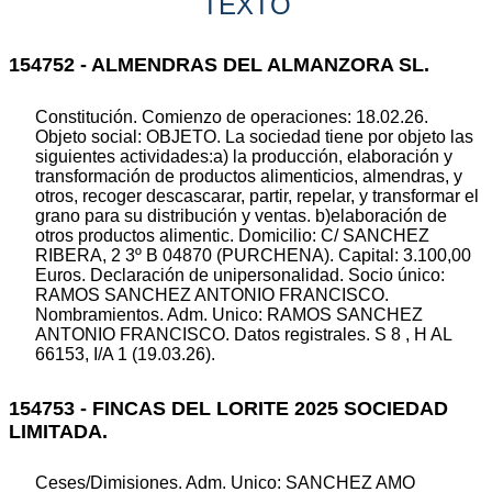
TEXTO
154752 - ALMENDRAS DEL ALMANZORA SL.
Constitución. Comienzo de operaciones: 18.02.26.
Objeto social: OBJETO. La sociedad tiene por objeto las
siguientes actividades:a) la producción, elaboración y
transformación de productos alimenticios, almendras, y
otros, recoger descascarar, partir, repelar, y transformar el
grano para su distribución y ventas. b)elaboración de
otros productos alimentic. Domicilio: C/ SANCHEZ
RIBERA, 2 3º B 04870 (PURCHENA). Capital: 3.100,00
Euros. Declaración de unipersonalidad. Socio único:
RAMOS SANCHEZ ANTONIO FRANCISCO.
Nombramientos. Adm. Unico: RAMOS SANCHEZ
ANTONIO FRANCISCO. Datos registrales. S 8 , H AL
66153, I/A 1 (19.03.26).
154753 - FINCAS DEL LORITE 2025 SOCIEDAD
LIMITADA.
Ceses/Dimisiones. Adm. Unico: SANCHEZ AMO