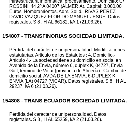
Infraestructura informática, procesamiento. Domicilio: C/
ROSSINI, 44 2º A 04007 (ALMERIA). Capital: 3.000,00
Euros. Nombramientos. Adm. Solid.: RIVAS PEREZ
DAVID;VAZQUEZ FLORIDO MANUEL JESUS. Datos
registrales. S 8 , H AL 66182, I/A 1 (21.03.26).
154807 - TRANSFINORIAS SOCIEDAD LIMITADA.
Pérdida del carácter de unipersonalidad. Modificaciones
estatutarias. Artículo de los Estatutos : 4. Domicilio.-
Artículo 4.- La sociedad tiene su domicilio en social en
Avenida de la Envía, número 6, dúplex K, 04727, Envía
Golf, término de Vícar (provincia de Almería).. Cambio de
domicilio social. AVDA DE LA ENVIA, 6-DUPLEX K,
ENVIA (LA) 04727 (VICAR). Datos registrales. S 8 , H AL
29237, I/A 6 (21.03.26).
154808 - TRANS ECUADOR SOCIEDAD LIMITADA.
Pérdida del carácter de unipersonalidad. Datos
registrales. S 8 , H AL 65259, I/A 2 (21.03.26).