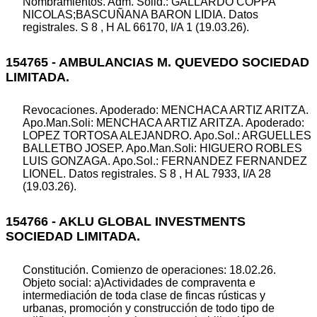
Nombramientos. Adm. Solid.: GALLARDO COPPA
NICOLAS;BASCUÑANA BARON LIDIA. Datos
registrales. S 8 , H AL 66170, I/A 1 (19.03.26).
154765 - AMBULANCIAS M. QUEVEDO SOCIEDAD
LIMITADA.
Revocaciones. Apoderado: MENCHACA ARTIZ ARITZA.
Apo.Man.Soli: MENCHACA ARTIZ ARITZA. Apoderado:
LOPEZ TORTOSA ALEJANDRO. Apo.Sol.: ARGUELLES
BALLETBO JOSEP. Apo.Man.Soli: HIGUERO ROBLES
LUIS GONZAGA. Apo.Sol.: FERNANDEZ FERNANDEZ
LIONEL. Datos registrales. S 8 , H AL 7933, I/A 28
(19.03.26).
154766 - AKLU GLOBAL INVESTMENTS
SOCIEDAD LIMITADA.
Constitución. Comienzo de operaciones: 18.02.26.
Objeto social: a)Actividades de compraventa e
intermediación de toda clase de fincas rústicas y
urbanas, promoción y construcción de todo tipo de