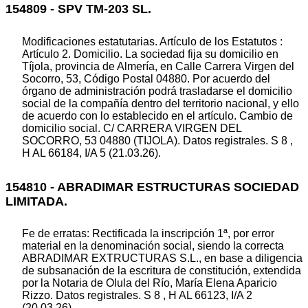
154809 - SPV TM-203 SL.
Modificaciones estatutarias. Artículo de los Estatutos :
Artículo 2. Domicilio. La sociedad fija su domicilio en
Tíjola, provincia de Almería, en Calle Carrera Virgen del
Socorro, 53, Código Postal 04880. Por acuerdo del
órgano de administración podrá trasladarse el domicilio
social de la compañía dentro del territorio nacional, y ello
de acuerdo con lo establecido en el artículo. Cambio de
domicilio social. C/ CARRERA VIRGEN DEL
SOCORRO, 53 04880 (TIJOLA). Datos registrales. S 8 ,
H AL 66184, I/A 5 (21.03.26).
154810 - ABRADIMAR ESTRUCTURAS SOCIEDAD
LIMITADA.
Fe de erratas: Rectificada la inscripción 1ª, por error
material en la denominación social, siendo la correcta
ABRADIMAR EXTRUCTURAS S.L., en base a diligencia
de subsanación de la escritura de constitución, extendida
por la Notaria de Olula del Río, María Elena Aparicio
Rizzo. Datos registrales. S 8 , H AL 66123, I/A 2
(20.03.26).