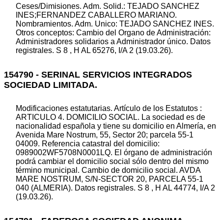
Ceses/Dimisiones. Adm. Solid.: TEJADO SANCHEZ
INES;FERNANDEZ CABALLERO MARIANO.
Nombramientos. Adm. Unico: TEJADO SANCHEZ INES.
Otros conceptos: Cambio del Organo de Administración:
Administradores solidarios a Administrador único. Datos
registrales. S 8 , H AL 65276, I/A 2 (19.03.26).
154790 - SERINAL SERVICIOS INTEGRADOS
SOCIEDAD LIMITADA.
Modificaciones estatutarias. Artículo de los Estatutos :
ARTICULO 4. DOMICILIO SOCIAL. La sociedad es de
nacionalidad española y tiene su domicilio en Almería, en
Avenida Mare Nostrum, 55, Sector 20; parcela 55-1
04009. Referencia catastral del domicilio:
0989002WF5708N0001LQ. El órgano de administración
podrá cambiar el domicilio social sólo dentro del mismo
término municipal. Cambio de domicilio social. AVDA
MARE NOSTRUM, S/N-SECTOR 20, PARCELA 55-1
040 (ALMERIA). Datos registrales. S 8 , H AL 44774, I/A 2
(19.03.26).