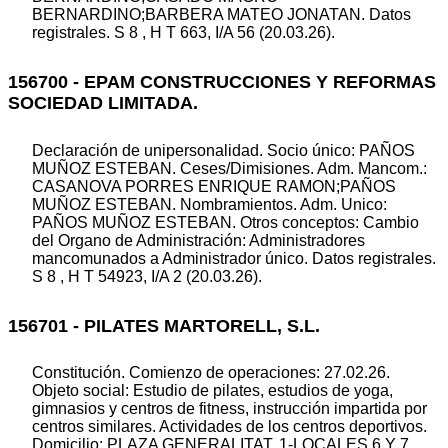
BERNARDINO;BARBERA MATEO JONATAN. Datos
registrales. S 8 , H T 663, I/A 56 (20.03.26).
156700 - EPAM CONSTRUCCIONES Y REFORMAS
SOCIEDAD LIMITADA.
Declaración de unipersonalidad. Socio único: PAÑOS
MUÑOZ ESTEBAN. Ceses/Dimisiones. Adm. Mancom.:
CASANOVA PORRES ENRIQUE RAMON;PAÑOS
MUÑOZ ESTEBAN. Nombramientos. Adm. Unico:
PAÑOS MUÑOZ ESTEBAN. Otros conceptos: Cambio
del Organo de Administración: Administradores
mancomunados a Administrador único. Datos registrales.
S 8 , H T 54923, I/A 2 (20.03.26).
156701 - PILATES MARTORELL, S.L.
Constitución. Comienzo de operaciones: 27.02.26.
Objeto social: Estudio de pilates, estudios de yoga,
gimnasios y centros de fitness, instrucción impartida por
centros similares. Actividades de los centros deportivos.
Domicilio: PLAZA GENERALITAT, 1-LOCALES 6 Y 7