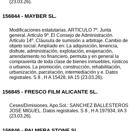
(23.03.26).
156844 - MAYBER SL.
Modificaciones estatutarias. ARTICULO 7º. Junta
general. Artículo 9º. El Consejo de Administración.
Artículo 14º. Cláusula de sumisión a arbitraje. Cambio de
objeto social. Ampliado en: La adquisición, tenencia,
disfrute, administración, explotación, enajenación,
arrendamiento no financiero, permuta y en general la
compraventa de toda clase de bienes inmuebles, rústicos
o urbanos. La promoción, construcción, rehabilitación,
urbanización, parcelación, intermediación y e. Datos
registrales. S 8 , H A 15428, I/A 15 (23.03.26).
156845 - FRESCO FILM ALICANTE SL.
Ceses/Dimisiones. Apo.Sol.: SANCHEZ BALLESTEROS
JOSE MIGUEL. Datos registrales. S 8 , H A 197934, I/A 3
(23.03.26).
156846 - PALMERA STONE SL.