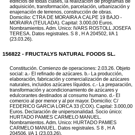
edificios de todas clases, la realización de programas de
adquisición, transformación, parcelación, urbanización y
enajenación de terrenos, construcción de obras.
Domicilio: CTRA DE MORAIRA A CALPE 19 BAJO -
MORAIRA (TEULADA). Capital: 3.000,00 Euros.
Nombramientos. Adm. Unico: IVARS ROSTOLL JOSEFA
TERESA. Datos registrales. S 8 , H A 204502, I/A 1
(23.03.26).
156822 - FRUCTALYS NATURAL FOODS SL.
Constitución. Comienzo de operaciones: 2.03.26. Objeto
social: a.- El refinado de azúcares. b.- La producción,
elaboración, fabricación y comercialización de azúcares
naturales, incluidos azúcares líquidos. c.- La preparación,
transformación y acondicionamiento de azúcares y
edulcorantes destinados al consumo humano. d.- El
comercio al por menor y al por mayor. Domicilio: C/
FEDERICO GARCIA LORCA 33 (COX). Capital: 3.000,00
Euros. Declaración de unipersonalidad. Socio único:
HURTADO PAMIES CARMELO MANUEL.
Nombramientos. Adm. Unico: HURTADO PAMIES
CARMELO MANUEL. Datos registrales. S 8 , H A
204506, I/A 1 (23.03.26).