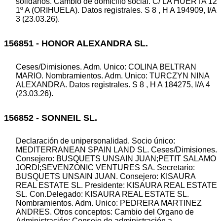
solidarios. Cambio de domicilio social. C/ LA HUERTA 12
1º A (ORIHUELA). Datos registrales. S 8 , H A 194909, I/A
3 (23.03.26).
156851 - HONOR ALEXANDRA SL.
Ceses/Dimisiones. Adm. Unico: COLINA BELTRAN
MARIO. Nombramientos. Adm. Unico: TURCZYN NINA
ALEXANDRA. Datos registrales. S 8 , H A 184275, I/A 4
(23.03.26).
156852 - SONNEIL SL.
Declaración de unipersonalidad. Socio único:
MEDITERRANEAN SPAIN LAND SL. Ceses/Dimisiones.
Consejero: BUSQUETS UNSAIN JUAN;PETIT SALAMO
JORDI;SEVENZONIC VENTURES SA. Secretario:
BUSQUETS UNSAIN JUAN. Consejero: KISAURA
REAL ESTATE SL. Presidente: KISAURA REAL ESTATE
SL. Con.Delegado: KISAURA REAL ESTATE SL.
Nombramientos. Adm. Unico: PEDRERA MARTINEZ
ANDRES. Otros conceptos: Cambio del Organo de
Administración: Consejo de administración a