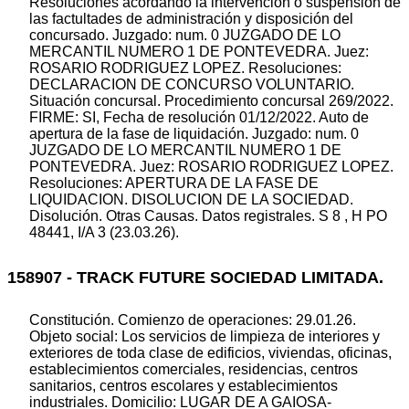
Resoluciones acordando la intervención o suspensión de
las factultades de administración y disposición del
concursado. Juzgado: num. 0 JUZGADO DE LO
MERCANTIL NUMERO 1 DE PONTEVEDRA. Juez:
ROSARIO RODRIGUEZ LOPEZ. Resoluciones:
DECLARACION DE CONCURSO VOLUNTARIO.
Situación concursal. Procedimiento concursal 269/2022.
FIRME: SI, Fecha de resolución 01/12/2022. Auto de
apertura de la fase de liquidación. Juzgado: num. 0
JUZGADO DE LO MERCANTIL NUMERO 1 DE
PONTEVEDRA. Juez: ROSARIO RODRIGUEZ LOPEZ.
Resoluciones: APERTURA DE LA FASE DE
LIQUIDACION. DISOLUCION DE LA SOCIEDAD.
Disolución. Otras Causas. Datos registrales. S 8 , H PO
48441, I/A 3 (23.03.26).
158907 - TRACK FUTURE SOCIEDAD LIMITADA.
Constitución. Comienzo de operaciones: 29.01.26.
Objeto social: Los servicios de limpieza de interiores y
exteriores de toda clase de edificios, viviendas, oficinas,
establecimientos comerciales, residencias, centros
sanitarios, centros escolares y establecimientos
industriales. Domicilio: LUGAR DE A GAIOSA-