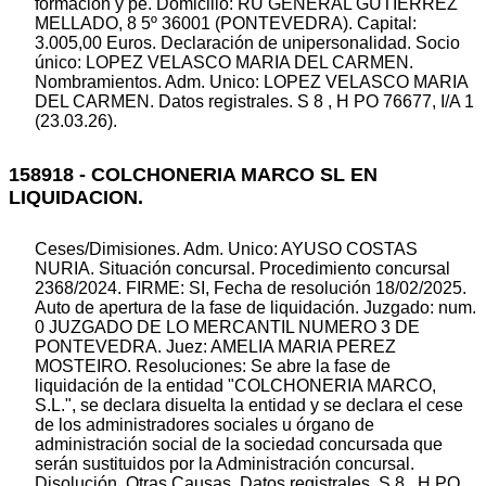
formación y pe. Domicilio: RU GENERAL GUTIERREZ
MELLADO, 8 5º 36001 (PONTEVEDRA). Capital:
3.005,00 Euros. Declaración de unipersonalidad. Socio
único: LOPEZ VELASCO MARIA DEL CARMEN.
Nombramientos. Adm. Unico: LOPEZ VELASCO MARIA
DEL CARMEN. Datos registrales. S 8 , H PO 76677, I/A 1
(23.03.26).
158918 - COLCHONERIA MARCO SL EN
LIQUIDACION.
Ceses/Dimisiones. Adm. Unico: AYUSO COSTAS
NURIA. Situación concursal. Procedimiento concursal
2368/2024. FIRME: SI, Fecha de resolución 18/02/2025.
Auto de apertura de la fase de liquidación. Juzgado: num.
0 JUZGADO DE LO MERCANTIL NUMERO 3 DE
PONTEVEDRA. Juez: AMELIA MARIA PEREZ
MOSTEIRO. Resoluciones: Se abre la fase de
liquidación de la entidad "COLCHONERIA MARCO,
S.L.", se declara disuelta la entidad y se declara el cese
de los administradores sociales u órgano de
administración social de la sociedad concursada que
serán sustituidos por la Administración concursal.
Disolución. Otras Causas. Datos registrales. S 8 , H PO