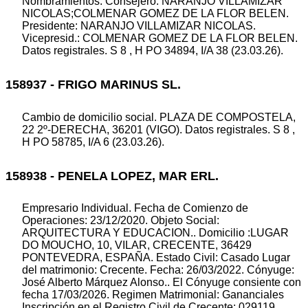
Nombramientos. Consejero: NARANJO VILLAMIZAR
NICOLAS;COLMENAR GOMEZ DE LA FLOR BELEN.
Presidente: NARANJO VILLAMIZAR NICOLAS.
Vicepresid.: COLMENAR GOMEZ DE LA FLOR BELEN.
Datos registrales. S 8 , H PO 34894, I/A 38 (23.03.26).
158937 - FRIGO MARINUS SL.
Cambio de domicilio social. PLAZA DE COMPOSTELA,
22 2º-DERECHA, 36201 (VIGO). Datos registrales. S 8 ,
H PO 58785, I/A 6 (23.03.26).
158938 - PENELA LOPEZ, MAR ERL.
Empresario Individual. Fecha de Comienzo de
Operaciones: 23/12/2020. Objeto Social:
ARQUITECTURA Y EDUCACION.. Domicilio :LUGAR
DO MOUCHO, 10, VILAR, CRECENTE, 36429
PONTEVEDRA, ESPAÑA. Estado Civil: Casado Lugar
del matrimonio: Crecente. Fecha: 26/03/2022. Cónyuge:
José Alberto Márquez Alonso.. El Cónyuge consiente con
fecha 17/03/2026. Regimen Matrimonial: Gananciales
Inscripción en el Registro Civil de Crecente: 029119.