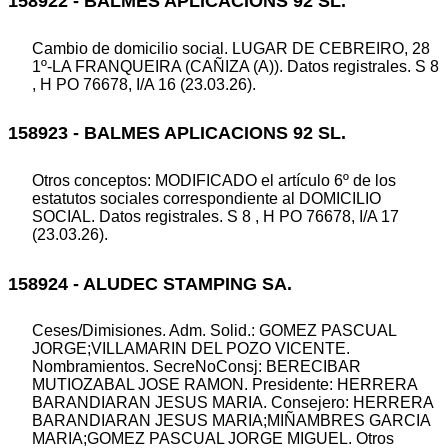
158922 - BALMES APLICACIONS 92 SL.
Cambio de domicilio social. LUGAR DE CEBREIRO, 28
1º-LA FRANQUEIRA (CAÑIZA (A)). Datos registrales. S 8
, H PO 76678, I/A 16 (23.03.26).
158923 - BALMES APLICACIONS 92 SL.
Otros conceptos: MODIFICADO el artículo 6º de los
estatutos sociales correspondiente al DOMICILIO
SOCIAL. Datos registrales. S 8 , H PO 76678, I/A 17
(23.03.26).
158924 - ALUDEC STAMPING SA.
Ceses/Dimisiones. Adm. Solid.: GOMEZ PASCUAL
JORGE;VILLAMARIN DEL POZO VICENTE.
Nombramientos. SecreNoConsj: BERECIBAR
MUTIOZABAL JOSE RAMON. Presidente: HERRERA
BARANDIARAN JESUS MARIA. Consejero: HERRERA
BARANDIARAN JESUS MARIA;MIÑAMBRES GARCIA
MARIA;GOMEZ PASCUAL JORGE MIGUEL. Otros