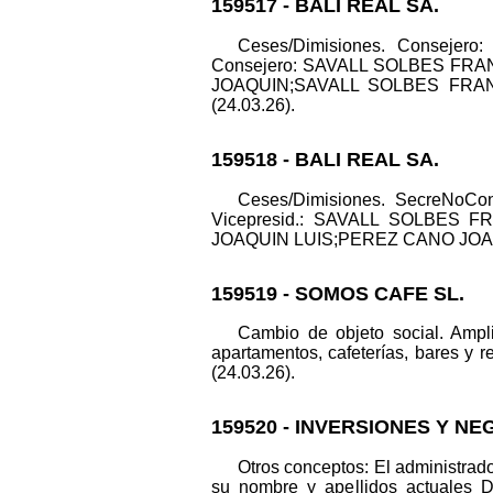
159517 - BALI REAL SA.
Ceses/Dimisiones. Consej
Consejero: SAVALL SOLBES FRA
JOAQUIN;SAVALL SOLBES FRANCI
(24.03.26).
159518 - BALI REAL SA.
Ceses/Dimisiones. SecreNo
Vicepresid.: SAVALL SOLBES 
JOAQUIN LUIS;PEREZ CANO JOAQUIN. 
159519 - SOMOS CAFE SL.
Cambio de objeto social. Ampli
apartamentos, cafeterías, bares y r
(24.03.26).
159520 - INVERSIONES Y NE
Otros conceptos: El administ
su nombre y apellidos actuale