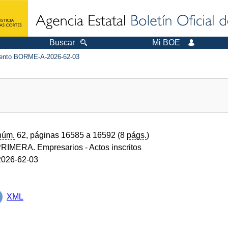
Buscar
Mi BOE
nto BORME-A-2026-62-03
núm.
62, páginas 16585 a 16592 (8
págs.
)
RIMERA. Empresarios
- Actos inscritos
026-62-03
XML