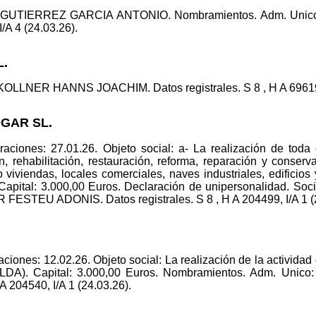
co: GUTIERREZ GARCIA ANTONIO. Nombramientos. Adm. U
I/A 4 (24.03.26).
L.
 KOLLNER HANNS JOACHIM. Datos registrales. S 8 , H A 69619, 
OGAR SL.
aciones: 27.01.26. Objeto social: a- La realización de toda 
n, rehabilitación, restauración, reforma, reparación y conser
 viviendas, locales comerciales, naves industriales, edificio
pital: 3.000,00 Euros. Declaración de unipersonalidad. S
FESTEU ADONIS. Datos registrales. S 8 , H A 204499, I/A 1 (2
iones: 12.02.26. Objeto social: La realización de la actividad 
A). Capital: 3.000,00 Euros. Nombramientos. Adm. Un
A 204540, I/A 1 (24.03.26).