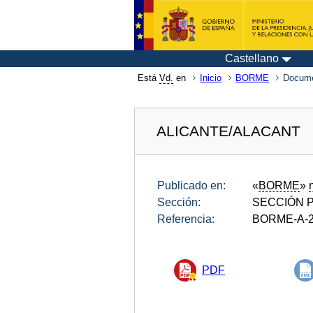
Castellano
Está
Vd.
en
Inicio
BORME
Docume
ALICANTE/ALACANT
Publicado en:
«
BORME
»
Sección:
SECCIÓN P
Referencia:
BORME-A-2
PDF