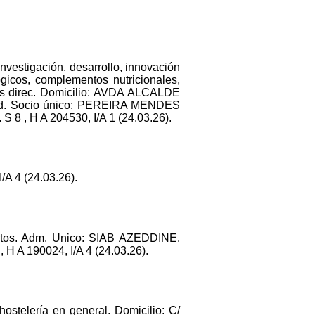
nvestigación, desarrollo, innovación
ógicos, complementos nutricionales,
dos direc. Domicilio: AVDA ALCALDE
ad. Socio único: PEREIRA MENDES
 , H A 204530, I/A 1 (24.03.26).
A 4 (24.03.26).
ntos. Adm. Unico: SIAB AZEDDINE.
H A 190024, I/A 4 (24.03.26).
ostelería en general. Domicilio: C/