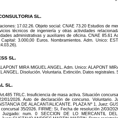
 CONSULTORIA SL.
aciones: 17.02.26. Objeto social: CNAE 73.20 Estudios de mer
cios técnicos de ingeniería y otras actividades relaciona
dades administrativas y auxiliares de oficina. CNAE 85.61 Act
pital: 3.000,00 Euros. Nombramientos. Adm. Unico: 
24.03.26).
ESS SL.
r: ALAPONT MIRA MIGUEL ANGEL. Adm. Unico: ALAPONT MI
EL. Disolución. Voluntaria. Extinción. Datos registrales. S 8
L SL.
l Art.485 TRLC. Insuficiencia de masa activa. Situación concurs
22/01/2026. Auto de declaración de concurso. Voluntari
NSTANCIA DE ALACANT/ALICANTE. PLAZA Nº 1. Juez: G
 concursal 35/2026. FIRME: Si, Fecha de resolución 2/03/202
ctiva. Juzgado: num. 0 SECCION DE LO MERCANTIL D