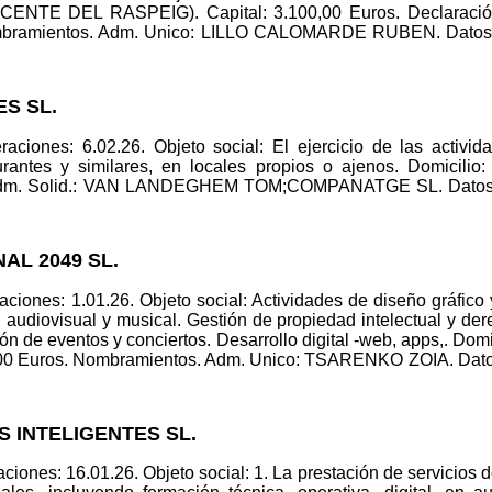
TE DEL RASPEIG). Capital: 3.100,00 Euros. Declaración 
ientos. Adm. Unico: LILLO CALOMARDE RUBEN. Datos regis
ES SL.
aciones: 6.02.26. Objeto social: El ejercicio de las activid
taurantes y similares, en locales propios o ajenos. Domicil
Adm. Solid.: VAN LANDEGHEM TOM;COMPANATGE SL. Datos regi
AL 2049 SL.
ciones: 1.01.26. Objeto social: Actividades de diseño gráfico
ón audiovisual y musical. Gestión de propiedad intelectual y de
ización de eventos y conciertos. Desarrollo digital -web, apps
00 Euros. Nombramientos. Adm. Unico: TSARENKO ZOIA. Datos r
S INTELIGENTES SL.
iones: 16.01.26. Objeto social: 1. La prestación de servicios d