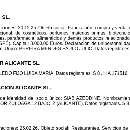
 SL.
iones: 30.12.25. Objeto social: Fabricación, compra y venta, i
nacional, de cosméticos, perfumes, materias primas, biotecnol
ices, parafarmacia, alimenticios y demás productos relaciona
 Capital: 3.000,00 Euros. Declaración de unipersonalid
 Unico: PEREIRA MENDES PAULO JULIO. Datos registrales. S 8
R ALICANTE SL.
DO FIJO LUISA MARIA. Datos registrales. S 8 , H A 171516, I/
ACION ALICANTE SL.
 de identidad del socio único: SIAB AZEDDINE. Nombramie
TOR ZULOAGA 12 BAJO IZ (ALICANTE). Datos registrales. S 8 , 
ciones: 26.02.26. Objeto social: Restaurantes. Servicios de h