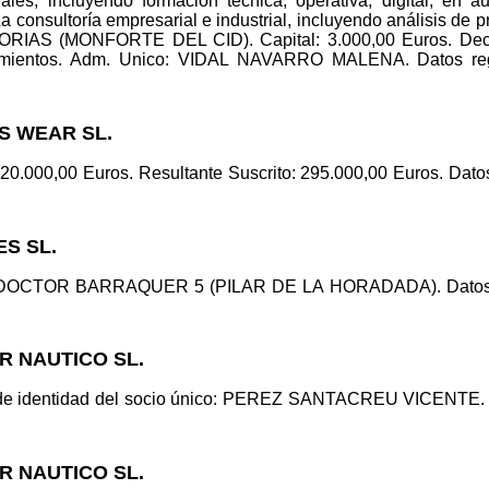
les, incluyendo formación técnica, operativa, digital, en a
La consultoría empresarial e industrial, incluyendo análisis d
AS (MONFORTE DEL CID). Capital: 3.000,00 Euros. Declar
ientos. Adm. Unico: VIDAL NAVARRO MALENA. Datos regis
TS WEAR SL.
120.000,00 Euros. Resultante Suscrito: 295.000,00 Euros. Datos 
ES SL.
C/ DOCTOR BARRAQUER 5 (PILAR DE LA HORADADA). Datos regi
R NAUTICO SL.
de identidad del socio único: PEREZ SANTACREU VICENTE. Dat
R NAUTICO SL.