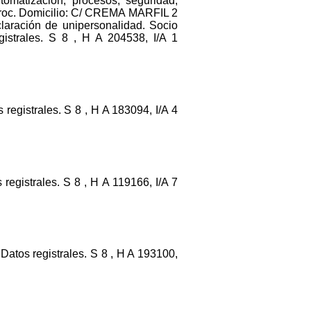
utomatización, procesos, seguridad,
e proc. Domicilio: C/ CREMA MARFIL 2
ación de unipersonalidad. Socio
trales. S 8 , H A 204538, I/A 1
registrales. S 8 , H A 183094, I/A 4
strales. S 8 , H A 119166, I/A 7
os registrales. S 8 , H A 193100,