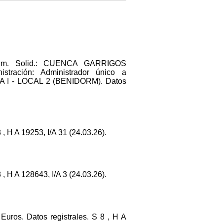
Adm. Solid.: CUENCA GARRIGOS
ación: Administrador único a
LSA I - LOCAL 2 (BENIDORM). Datos
H A 19253, I/A 31 (24.03.26).
 H A 128643, I/A 3 (24.03.26).
Euros. Datos registrales. S 8 , H A