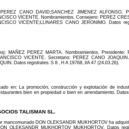
ero: PEREZ CANO DAVID;SANCHEZ JIMENEZ ALFONSO. P
NCISCO VICENTE. Nombramientos. Consejero: PEREZ C
SCO VICENTE;LLINARES CANO JERONIMO. Datos registr
Consj: MAÑEZ PEREZ MARTA. Nombramientos. President
FRANCISCO VICENTE. Secretario: PEREZ CANO JOAQUIN
Datos registrales. S 8 , H A 19768, I/A 47 (24.03.26).
ado en: La promoción, construcción y explotación de industr
estaurantes bien en propiedad o bien en arrendamiento. Datos 
GOCIOS TALISMAN SL.
rador mancomunado DON OLEKSANDR MUKHORTOV ha adquirido
s DON OLEKSANDR MUKHORTOV MUKHORTOV. Datos registr