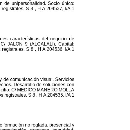
de unipersonalidad. Socio único:
trales. S 8 , H A 204537, I/A 1
ades características del negocio de
io: C/ JALON 9 (ALCALALI). Capital:
strales. S 8 , H A 204536, I/A 1
 y de comunicación visual. Servicios
rechos. Desarrollo de soluciones con
,. Domicilio: C/ MEDICO MANERO MOLLA
egistrales. S 8 , H A 204535, I/A 1
e formación no reglada, presencial y