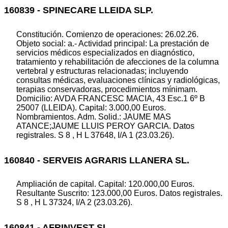
160839 - SPINECARE LLEIDA SLP.
Constitución. Comienzo de operaciones: 26.02.26.
Objeto social: a.- Actividad principal: La prestación de
servicios médicos especializados en diagnóstico,
tratamiento y rehabilitación de afecciones de la columna
vertebral y estructuras relacionadas; incluyendo
consultas médicas, evaluaciones clínicas y radiológicas,
terapias conservadoras, procedimientos mínimam.
Domicilio: AVDA FRANCESC MACIA, 43 Esc.1 6º B
25007 (LLEIDA). Capital: 3.000,00 Euros.
Nombramientos. Adm. Solid.: JAUME MAS
ATANCE;JAUME LLUIS PEROY GARCIA. Datos
registrales. S 8 , H L 37648, I/A 1 (23.03.26).
160840 - SERVEIS AGRARIS LLANERA SL.
Ampliación de capital. Capital: 120.000,00 Euros.
Resultante Suscrito: 123.000,00 Euros. Datos registrales.
S 8 , H L 37324, I/A 2 (23.03.26).
160841 - AFRINVEST SL.