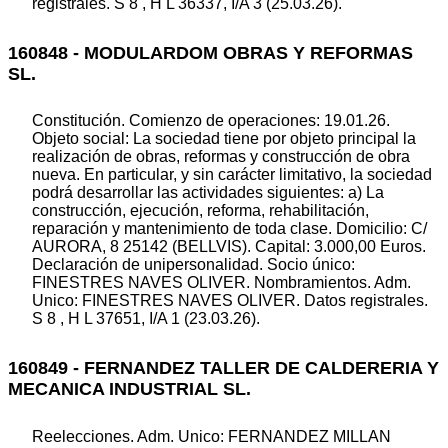
registrales. S 8 , H L 36337, I/A 3 (25.03.26).
160848 - MODULARDOM OBRAS Y REFORMAS
SL.
Constitución. Comienzo de operaciones: 19.01.26.
Objeto social: La sociedad tiene por objeto principal la
realización de obras, reformas y construcción de obra
nueva. En particular, y sin carácter limitativo, la sociedad
podrá desarrollar las actividades siguientes: a) La
construcción, ejecución, reforma, rehabilitación,
reparación y mantenimiento de toda clase. Domicilio: C/
AURORA, 8 25142 (BELLVIS). Capital: 3.000,00 Euros.
Declaración de unipersonalidad. Socio único:
FINESTRES NAVES OLIVER. Nombramientos. Adm.
Unico: FINESTRES NAVES OLIVER. Datos registrales.
S 8 , H L 37651, I/A 1 (23.03.26).
160849 - FERNANDEZ TALLER DE CALDERERIA Y
MECANICA INDUSTRIAL SL.
Reelecciones. Adm. Unico: FERNANDEZ MILLAN