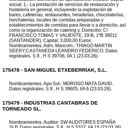
social: 1.- La prestación de servicios de restauración y
hostelería en general, incluyendo la explotación de
bares, cafeterías, restaurantes, heladerías, chocolaterías,
horchaterías, locales de comidas preparadas y
establecimientos de comidas para llevar o a domicilio, así
como la organización de catering y. Domicilio: C/
FRANCISCO TOMAS Y VALIENTE, 19-B, 1ºB 39011
(SANTANDER). Capital: 3.000,00 Euros.
Nombramientos. Adm. Mancom.: THIAGO MARTIN
SEERY;CASTANEDA LEANDRO FEDERICO. Datos
registrales. S 8 , H S 39706, I/A 1 (23.03.26).
175478 - SAN MIGUEL ETXEBERRIAK, S.L.
Nombramientos. Apo.Sol.: MOROSO MATA DAVID.
Datos registrales. S 8 , H S 39605, I/A 6 (23.03.26).
175479 - INDUSTRIAS CANTABRAS DE
TORNEADO SL.
Nombramientos. Auditor: SW AUDITORES ESPAÑA
SLP. Datos registrales. S 8 , H S 5327, I/A 15 (23.03.26).