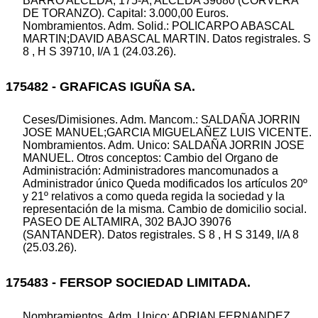
BARRO ALCEDA, 175-A, ALCEDA 39680 (CORVERA
DE TORANZO). Capital: 3.000,00 Euros.
Nombramientos. Adm. Solid.: POLICARPO ABASCAL
MARTIN;DAVID ABASCAL MARTIN. Datos registrales. S
8 , H S 39710, I/A 1 (24.03.26).
175482 - GRAFICAS IGUÑA SA.
Ceses/Dimisiones. Adm. Mancom.: SALDAÑA JORRIN
JOSE MANUEL;GARCIA MIGUELAÑEZ LUIS VICENTE.
Nombramientos. Adm. Unico: SALDAÑA JORRIN JOSE
MANUEL. Otros conceptos: Cambio del Organo de
Administración: Administradores mancomunados a
Administrador único Queda modificados los artículos 20º
y 21º relativos a como queda regida la sociedad y la
representación de la misma. Cambio de domicilio social.
PASEO DE ALTAMIRA, 302 BAJO 39076
(SANTANDER). Datos registrales. S 8 , H S 3149, I/A 8
(25.03.26).
175483 - FERSOP SOCIEDAD LIMITADA.
Nombramientos. Adm. Unico: ADRIAN FERNANDEZ