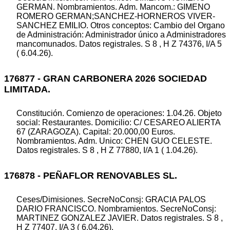
GERMAN. Nombramientos. Adm. Mancom.: GIMENO
ROMERO GERMAN;SANCHEZ-HORNEROS VIVER-
SANCHEZ EMILIO. Otros conceptos: Cambio del Organo
de Administración: Administrador único a Administradores
mancomunados. Datos registrales. S 8 , H Z 74376, I/A 5
( 6.04.26).
176877 - GRAN CARBONERA 2026 SOCIEDAD
LIMITADA.
Constitución. Comienzo de operaciones: 1.04.26. Objeto
social: Restaurantes. Domicilio: C/ CESAREO ALIERTA
67 (ZARAGOZA). Capital: 20.000,00 Euros.
Nombramientos. Adm. Unico: CHEN GUO CELESTE.
Datos registrales. S 8 , H Z 77880, I/A 1 ( 1.04.26).
176878 - PEÑAFLOR RENOVABLES SL.
Ceses/Dimisiones. SecreNoConsj: GRACIA PALOS
DARIO FRANCISCO. Nombramientos. SecreNoConsj:
MARTINEZ GONZALEZ JAVIER. Datos registrales. S 8 ,
H Z 77407, I/A 3 ( 6.04.26).