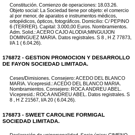
Constitución. Comienzo de operaciones: 18.03.26.
Objeto social: La Sociedad tiene por objeto: el comercio
al por menor, de aparatos e instrumentos médicos,
ortopédicos, ópticos, fotográficos. Domicilio: C/ PEPINO
6 (TERRER). Capital: 3.000,00 Euros. Nombramientos.
Adm. Solid.: ACERO CAJO ALODIA;MINGUIJON
DOMINGUEZ MARIA. Datos registrales. S 8 , H Z 77873,
I/A 1 ( 6.04.26).
176872 - GESTION PROMOCION Y DESARROLLO
DE FAYON SOCIEDAD LIMITADA.
Ceses/Dimisiones. Consejero: ACEDO DEL BLANCO
MARIA. Vicepresid.: ACEDO DEL BLANCO MARIA.
Nombramientos. Consejero: ROCA ANDREU ABEL.
Vicepresid.: ROCA ANDREU ABEL. Datos registrales. S
8 , H Z 21567, I/A 20 ( 6.04.26).
176873 - SWEET CAROLINE FORMIGAL
SOCIEDAD LIMITADA.