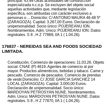
principal: 43.99 Otras actividades de construcción
especializada n.c.o.p. Se excluyen del objeto social
aquellas actividades que, mediante legislación
específica, son atribuidas con carácter exclusivo a
personas o ... Domicilio: C/ ANTONIO MAURA 46-48 5º
(ZARAGOZA). Capital: 3.267,00 Euros. Declaración de
unipersonalidad. Socio único: POJEREANU ION.
Nombramientos. Adm. Unico: POJEREANU ION. Datos
registrales. S 8 , H Z 77869, I/A 1 ( 1.04.26).
176837 - NEREIDAS SEA AND FOODS SOCIEDAD
LIMITADA.
Constitución. Comienzo de operaciones: 11.03.26. Objeto
social: CNAE (P) 4619. Agentes de comercio al por
mayor. Productos alimenticios, bebidas y tabaco. Carne y
pescado. Comercio de pescados. Comercio de prendas
de vestir.Domicilio: C/ JOSE GARCIA SANCHEZ 14
LOCAL (ZARAGOZA). Capital: 3.000,00 Euros.
Declaración de unipersonalidad. Socio único:
MARDOYAN PETROSYAN NUNE. Nombramientos.
Adm. Unico: MARDOYAN PETROSYAN NUNE. Datos
registrales. S 8 , H Z 77870, I/A 1 ( 1.04.26).