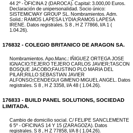
44 2º - OFICINA 2 (DAROCA). Capital: 3.000,00 Euros.
Declaración de unipersonalidad. Socio único:
SISTEMICWAY GROUP SL. Nombramientos. Adm.
Solid.: RAMOS LAPESA LYDIA;RAMOS LAPESA
IRENE. Datos registrales. S 8 , H Z 77866, I/A 1 (
1.04.26).
176832 - COLEGIO BRITANICO DE ARAGON SA.
Nombramientos. Apo.Manc.: IÑIGUEZ ORTEGA JOSE
IGNACIO;TEJERO TEJERO CARLOS JAVIER;TASCON
BOSQUE JACOBO;FAUSTINO PLO MARIA DEL
PILAR;RILLO SEBASTIAN JAVIER
ALFONSO;CENDEGUI GIMENO MIGUEL ANGEL. Datos
registrales. S 8 , H Z 3358, I/A 48 ( 1.04.26).
176833 - BUILD PANEL SOLUTIONS, SOCIEDAD
LIMITADA.
Cambio de domicilio social. C/ FELIPE SANCLEMENTE
6 5º - OFICINAS 14 Y 15 (ZARAGOZA). Datos
registrales. S 8 , H Z 77858, I/A 8 ( 1.04.26).