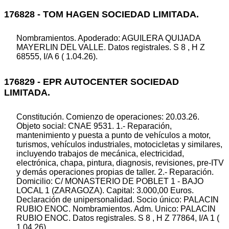
176828 - TOM HAGEN SOCIEDAD LIMITADA.
Nombramientos. Apoderado: AGUILERA QUIJADA
MAYERLIN DEL VALLE. Datos registrales. S 8 , H Z
68555, I/A 6 ( 1.04.26).
176829 - EPR AUTOCENTER SOCIEDAD
LIMITADA.
Constitución. Comienzo de operaciones: 20.03.26.
Objeto social: CNAE 9531. 1.- Reparación,
mantenimiento y puesta a punto de vehículos a motor,
turismos, vehículos industriales, motocicletas y similares,
incluyendo trabajos de mecánica, electricidad,
electrónica, chapa, pintura, diagnosis, revisiones, pre-ITV
y demás operaciones propias de taller. 2.- Reparación.
Domicilio: C/ MONASTERIO DE POBLET 1 - BAJO
LOCAL 1 (ZARAGOZA). Capital: 3.000,00 Euros.
Declaración de unipersonalidad. Socio único: PALACIN
RUBIO ENOC. Nombramientos. Adm. Unico: PALACIN
RUBIO ENOC. Datos registrales. S 8 , H Z 77864, I/A 1 (
1.04.26).