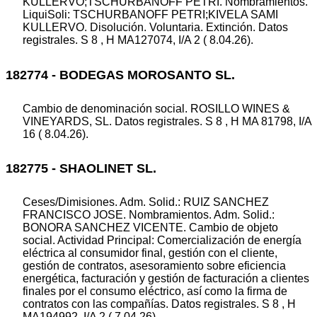
KULLERVO;TSCHURBANOFF PETRI. Nombramientos.
LiquiSoli: TSCHURBANOFF PETRI;KIVELA SAMI
KULLERVO. Disolución. Voluntaria. Extinción. Datos
registrales. S 8 , H MA127074, I/A 2 ( 8.04.26).
182774 - BODEGAS MOROSANTO SL.
Cambio de denominación social. ROSILLO WINES &
VINEYARDS, SL. Datos registrales. S 8 , H MA 81798, I/A
16 ( 8.04.26).
182775 - SHAOLINET SL.
Ceses/Dimisiones. Adm. Solid.: RUIZ SANCHEZ
FRANCISCO JOSE. Nombramientos. Adm. Solid.:
BONORA SANCHEZ VICENTE. Cambio de objeto
social. Actividad Principal: Comercialización de energía
eléctrica al consumidor final, gestión con el cliente,
gestión de contratos, asesoramiento sobre eficiencia
energética, facturación y gestión de facturación a clientes
finales por el consumo eléctrico, así como la firma de
contratos con las compañías. Datos registrales. S 8 , H
MA194992, I/A 2 ( 7.04.26).