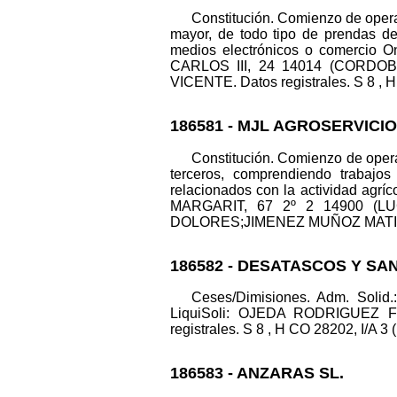
Constitución. Comienzo de operac
mayor, de todo tipo de prendas de 
medios electrónicos o comercio O
CARLOS III, 24 14014 (CORDOB
VICENTE. Datos registrales. S 8 , H 
186581 - MJL AGROSERVICIO
Constitución. Comienzo de operac
terceros, comprendiendo trabajos 
relacionados con la actividad agrí
MARGARIT, 67 2º 2 14900 (LUC
DOLORES;JIMENEZ MUÑOZ MATIAS. Da
186582 - DESATASCOS Y S
Ceses/Dimisiones. Adm. S
LiquiSoli: OJEDA RODRIGUEZ F
registrales. S 8 , H CO 28202, I/A 3 
186583 - ANZARAS SL.