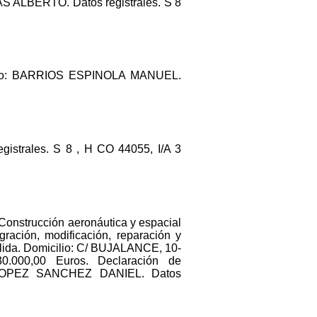
ALBERTO. Datos registrales. S 8
ico: BARRIOS ESPINOLA MANUEL.
egistrales. S 8 , H CO 44055, I/A 3
 Construcción aeronáutica y espacial
egración, modificación, reparación y
alida. Domicilio: C/ BUJALANCE, 10-
00,00 Euros. Declaración de
: LOPEZ SANCHEZ DANIEL. Datos