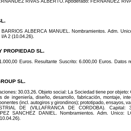
 FERNANDEZ RIVAS ALBERTO. Apoderado: FERNANDEZ RIVAS 
SL.
co: BARRIOS ALBERCA MANUEL. Nombramientos. Adm. Un
I/A 2 (10.04.26).
Y PROPIEDAD SL.
 1.000,00 Euros. Resultante Suscrito: 6.000,00 Euros. Datos r
GROUP SL.
ciones: 30.03.26. Objeto social: La Sociedad tiene por objeto:
 de ingeniería, diseño, desarrollo, fabricación, montaje, int
nentes (incl. autogiros y girondinos); prototipado, ensayos, v
RIAL DE (VILLAFRANCA DE CORDOBA). Capital: 30.0
: LOPEZ SANCHEZ DANIEL. Nombramientos. Adm. Unico
(10.04.26).