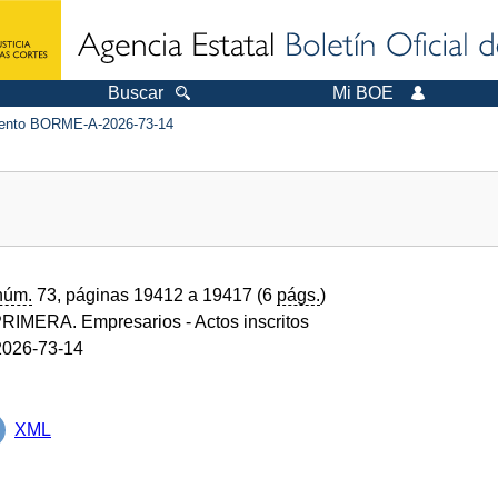
Buscar
Mi BOE
nto BORME-A-2026-73-14
núm.
73, páginas 19412 a 19417 (6
págs.
)
RIMERA. Empresarios
- Actos inscritos
026-73-14
XML