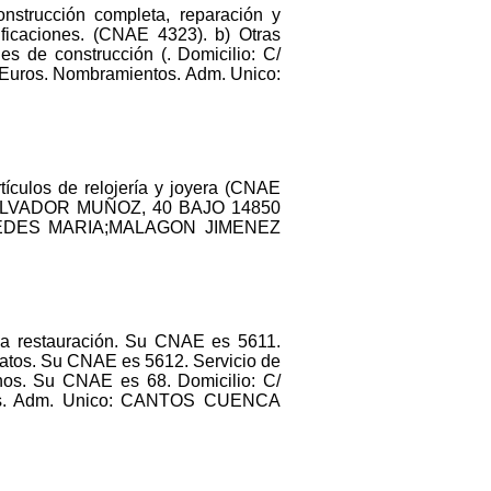
onstrucción completa, reparación y
ificaciones. (CNAE 4323). b) Otras
s de construcción (. Domicilio: C/
ros. Nombramientos. Adm. Unico:
tículos de relojería y joyera (CNAE
C/ SALVADOR MUÑOZ, 40 BAJO 14850
ERCEDES MARIA;MALAGON JIMENEZ
 la restauración. Su CNAE es 5611.
latos. Su CNAE es 5612. Servicio de
nos. Su CNAE es 68. Domicilio: C/
tos. Adm. Unico: CANTOS CUENCA