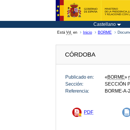
Castellano
Está
Vd.
en
Inicio
BORME
Docume
CÓRDOBA
Publicado en:
«
BORME
»
Sección:
SECCIÓN P
Referencia:
BORME-A-2
PDF