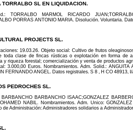
 TORRALBO SL EN LIQUIDACION.
 Solid.: TORRALBO MARMOL RICARDO JUAN;TORRA
LBO PORRAS ANTONIO MARIA. Disolución. Voluntaria. Datos r
ULTURAL PROJECTS SL.
aciones: 19.03.26. Objeto social: Cultivo de frutos oleagino
de toda clase de fincas rústicas o explotación en forma de a
ía y riqueza forestal; comercialización y venta de productos a
tal: 3.000,00 Euros. Nombramientos. Adm. Solid.: ANGU
RNANDO ANGEL. Datos registrales. S 8 , H CO 48913, I/A 
LOS PEDROCHES SL.
olid.: BARBANCHO BARBANCHO ISAAC;GONZALEZ BARBE
OHAMED NABIL. Nombramientos. Adm. Unico: GONZALE
de Administración: Administradores solidarios a Administrador 
SL.