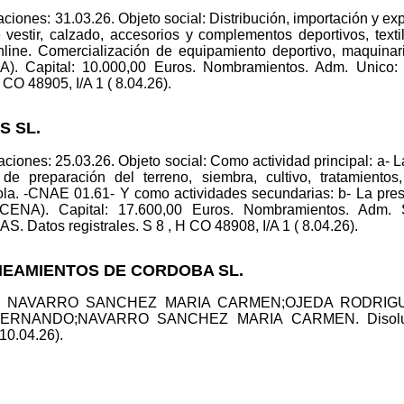
iones: 31.03.26. Objeto social: Distribución, importación y exp
vestir, calzado, accesorios y complementos deportivos, text
nline. Comercialización de equipamiento deportivo, maquina
A). Capital: 10.000,00 Euros. Nombramientos. Adm. U
CO 48905, I/A 1 ( 8.04.26).
S SL.
iones: 25.03.26. Objeto social: Como actividad principal: a- La
de preparación del terreno, siembra, cultivo, tratamientos
cola. -CNAE 01.61- Y como actividades secundarias: b- La pr
ENA). Capital: 17.600,00 Euros. Nombramientos. Adm.
tos registrales. S 8 , H CO 48908, I/A 1 ( 8.04.26).
ANEAMIENTOS DE CORDOBA SL.
olid.: NAVARRO SANCHEZ MARIA CARMEN;OJEDA RODRIG
ERNANDO;NAVARRO SANCHEZ MARIA CARMEN. Disolución.
(10.04.26).