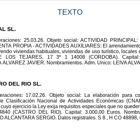
TEXTO
AL SL.
peraciones: 25.03.26. Objeto social: ACTIVIDAD PRINC
A PROPIA - ACTIVIDADES AUXILIARES: El arrendamiento, s
endo viviendas habituales, viviendas de uso turístico, locales 
 LOS TEJARES, 17 3º 1 14008 (CORDOBA). Capital: 3
IVA ALVAREZ JAVIER. Nombramientos. Adm. Unico: LEIVA ALVAR
RO DEL RIO SL.
raciones: 17.02.26. Objeto social: La elaboración para c
 de Clasificación Nacional de Actividades Económicas (CN
cuyo ejercicio la Ley exija requisitos especiales que no queden
 (CASTRO DEL RIO). Capital: 3.000,00 Euros. Nombra
NTARA SERGIO. Datos registrales. S 8 , H CO 48898, I/A 