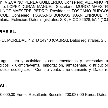
.Man: VIZCAINO PEREA GUILLERMO. Consejero: VIZCAINO 
ro: LOPEZ DURAN MANUEL. Secretario: MUÑOZ MAESTR
MUÑOZ MAESTRE PEDRO. Presidente: TOSCANO BURGOS 
E. Consejero: TOSCANO BURGOS JUAN ENRIQUE. Nombr
a. Extinción. Datos registrales. S 8 , H CO 26628, I/A 4 (10.
RAS SL.
 EL MOREDAL, 4 2º D 14940 (CABRA). Datos registrales. S 8 , 
gricultura y actividades complementarias y accesorias a 
icos. - Compra-venta, importación, almacenaje, distribuci
uctos ecológicos. - Compra venta, arrendamiento y. Datos re
SL.
40.000,00 Euros. Resultante Suscrito: 200.027,00 Euros. Datos 