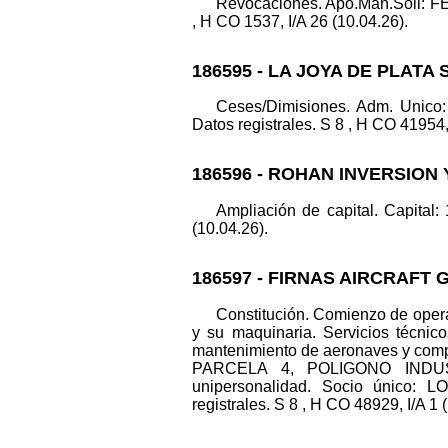
Revocaciones. Apo.Man.Soli:
, H CO 1537, I/A 26 (10.04.26).
186595 - LA JOYA DE PLATA 
Ceses/Dimisiones. Adm. Uni
Datos registrales. S 8 , H CO 41954, 
186596 - ROHAN INVERSION 
Ampliación de capital. Capital:
(10.04.26).
186597 - FIRNAS AIRCRAFT 
Constitución. Comienzo de opera
y su maquinaria. Servicios técnicos
mantenimiento de aeronaves y compo
PARCELA 4, POLIGONO INDUST
unipersonalidad. Socio único
registrales. S 8 , H CO 48929, I/A 1 