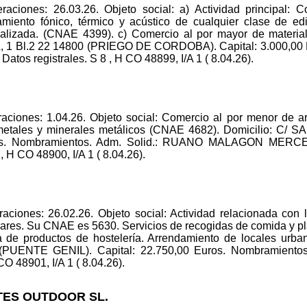
aciones: 26.03.26. Objeto social: a) Actividad principal: C
lamiento fónico, térmico y acústico de cualquier clase de ed
ializada. (CNAE 4399). c) Comercio al por mayor de materiale
l.2 22 14800 (PRIEGO DE CORDOBA). Capital: 3.000,00 Eu
registrales. S 8 , H CO 48899, I/A 1 ( 8.04.26).
aciones: 1.04.26. Objeto social: Comercio al por menor de ar
 metales y minerales metálicos (CNAE 4682). Domicilio: 
Euros. Nombramientos. Adm. Solid.: RUANO MALAGON M
H CO 48900, I/A 1 ( 8.04.26).
aciones: 26.02.26. Objeto social: Actividad relacionada con
y bares. Su CNAE es 5630. Servicios de recogidas de comida y p
 de productos de hostelería. Arrendamiento de locales urba
UENTE GENIL). Capital: 22.750,00 Euros. Nombramien
O 48901, I/A 1 ( 8.04.26).
TES OUTDOOR SL.