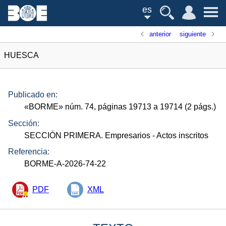
es
anterior
siguiente
HUESCA
Publicado en:
«
BORME
»
núm.
74, páginas 19713 a 19714 (2
págs.
)
Sección:
SECCIÓN PRIMERA. Empresarios
- Actos inscritos
Referencia:
BORME-A-2026-74-22
PDF
XML