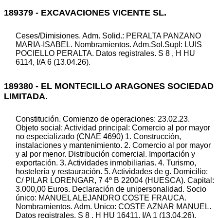
189379 - EXCAVACIONES VICENTE SL.
Ceses/Dimisiones. Adm. Solid.: PERALTA PANZANO
MARIA-ISABEL. Nombramientos. Adm.Sol.Supl: LUIS
POCIELLO PERALTA. Datos registrales. S 8 , H HU
6114, I/A 6 (13.04.26).
189380 - EL MONTECILLO ARAGONES SOCIEDAD
LIMITADA.
Constitución. Comienzo de operaciones: 23.02.23.
Objeto social: Actividad principal: Comercio al por mayor
no especializado (CNAE 4690) 1. Construcción,
instalaciones y mantenimiento. 2. Comercio al por mayor
y al por menor. Distribución comercial. Importación y
exportación. 3. Actividades inmobiliarias. 4. Turismo,
hostelería y restauración. 5. Actividades de g. Domicilio:
C/ PILAR LORENGAR, 7 4º B 22004 (HUESCA). Capital:
3.000,00 Euros. Declaración de unipersonalidad. Socio
único: MANUEL ALEJANDRO COSTE FRAUCA.
Nombramientos. Adm. Unico: COSTE AZNAR MANUEL.
Datos registrales. S 8 , H HU 16411, I/A 1 (13.04.26).